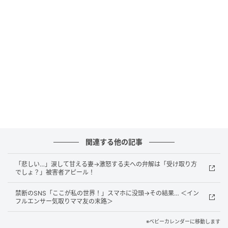
そんな毎日は不本意なようで、アイさんは禁止されて
いたSNSをこっそり再開。『子どもとの日常を楽しむ
おしゃれなママ』を装って発信することにしました。
しかし仕事中もバックヤードにこもってスマホを操作
しフォロワー集めに奔走するものの、思ったようには
いきません。かつてのフォロワーをフォローするも、
一向にフォロー返しされないことに苛立つのでした。
仕事中にSNS！その結果
関連する他の記事
「悲しい…」涙して甘える妻→激怒する夫への弁解は「受け取り方
でしょ？」被害者アピール！
禁断のSNS「ここが私の世界！」スマホに没頭→その結果… ＜イン
フルエンサー気取りママ友の末路＞
※ベビーカレンダーに移動します