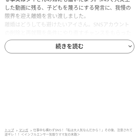
した動画に残る、子どもを蔑ろにする発言に、我慢の
限界を迎え離婚を言い渡しました。
離婚はどうしても避けたいアイさん。SNSアカウント
の削除と再就職を条件にやり直すチャンスをもらった
のですが——。
続きを読む
仕事を選り好みし続けた結果、なかなか職が決まらな
かったアイさん。ようやく見つけたのは、駅前のコン
ビニの仕事でした。「私にはふさわしくない」という
強い不満を抱きつつも、保育園に提出する就労証明書
を手に入れるため、やむなく働くことを決めました。
しかし、「誰にでもできる」「たかがコンビニ」と見
下す気持ちは隠せません。アイさんは投げやりな思い
を抱えたまま、あからさまに不遜な態度で業務にあた
っていました。
トップ
マンガ
仕事中も構わずSNS！「私は大人気なんだから！」その後、注意されて
逆ギレ！！ ＜インフルエンサー気取りママ友の末路＞