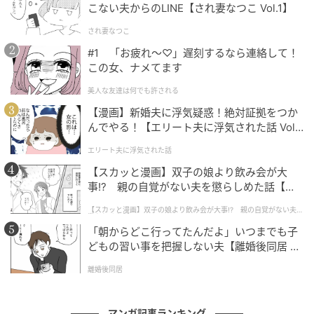
こない夫からのLINE【され妻なつこ Vol.1】
され妻なつこ
#1 「お疲れ〜♡」遅刻するなら連絡して！
この女、ナメてます
美人な友達は何でも許される
【漫画】新婚夫に浮気疑惑！絶対証拠をつか
んでやる！【エリート夫に浮気された話 Vol.
1】
エリート夫に浮気された話
【スカッと漫画】双子の娘より飲み会が大
ベビーカレンダー
事!? 親の自覚がない夫を懲らしめた話【第1
話】
【スカッと漫画】双子の娘より飲み会が大事!? 親の自覚がない夫を
懲らしめた話
「朝からどこ行ってたんだよ」いつまでも子
どもの習い事を把握しない夫【離婚後同居 Vo
l.1】
離婚後同居
マンガ記事ランキング