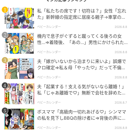
私「私たちの席です！切符は？」女性「忘れ
た」新幹線の指定席に居座る親子→車掌の注
意に移動…直後、ゾッとする発言
ベビーカレンダー
2026.8.8
機内で息子がぐずると蹴ってくる後ろの女
性…⇒着陸後、「あの…」男性にかけられた驚
きの言葉とは
ベビーカレンダー
2026.8.8
夫「嫁がいないから泊まりに来いよ」誤爆で
クロ確定⇒私＆母「やった♡」だって不倫相
ベビーカレンダー
手の正体は！
ベビーカレンダー
2026.8.8
夫「起業する！支える気がないなら離婚！」
私「じゃあ離婚で♡」無断で会社を辞めた元
夫、お先真っ暗！
ベビーカレンダー
2026.8.7
ボスママ「高級肉一切れあげる♡」シンママ
の私を見下しBBQの除け者に⇒背後の声に突
然青ざめたワケ
ベビーカレンダー
2026.8.8