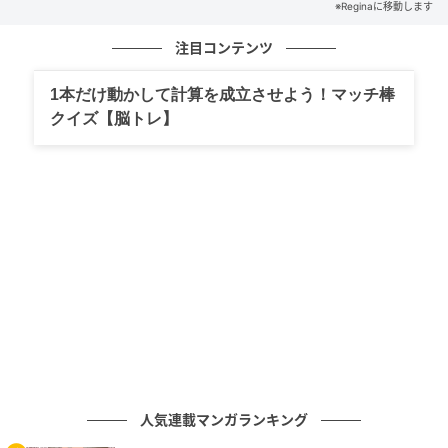
ナル）
※Reginaに移動します
注目コンテンツ
◆メタリックトートで女子力、上げていく
1本だけ動かして計算を成立させよう！マッチ棒
クイズ【脳トレ】
シャイニーなファブリックが華やかなトートバッグ。
人気連載マンガランキング
おそろい素材のボールポーチをストラップに付ける