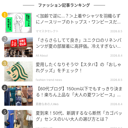
ファッション記事ランキング
＜加齢で逆に…？＞上着やシャツを羽織らず
にノースリーブのトップス・ワンピースだけ
で外出できる？
ママスタセレクト
2026.8.5
コロンとしたフォルムやクラシックな佇まいが愛らし
「さらさらしてて良き」ユニクロのリネンパ
いボストンバッグ。トラッドなニットやベストを加え
ンツが夏の部屋着に高評価。冷えすぎない肌
たレトロスポーティな着こなしに合わせたい。
触りが決め手
All About
2026.8.4
ピンクのバッグ￥16,500（アディダスゴルフ／アディ
愛用したくなりそう♡【スタバ】の「おしゃ
れグッズ」をチェック！
ダス ゴルフお客様窓口）グリーンのバッグ
￥14,300（ソックスとセットで）¥5,500（共にジャッ
fashion trend news
2026.8.5
クバニー!!）白のバッグ￥29,700（NS23parNissaGolf
【60代ブログ】150cm以下でもすっきり決ま
／ジュニアー東京支店NissaGolf事業部）バッグにつけ
る！楽ちん上品な「大人の夏ワンピース」コ
ーデ６選
たチャーム各￥11,550（ヴィアメイルバック／ティー
素敵なあの人Web
2026.8.4
スクエア プレスルーム）
夏到来！50代、新調するなら断然「カゴバッ
グ」センスのいい大人の選び方とは？