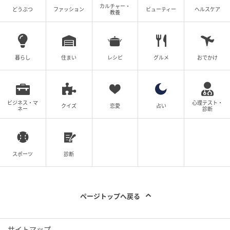
カルチャー・
どうぶつ
ファッション
ビューティー
ヘルスケア
教養
左上／ボールポーチ￥18,700（マークアンドロナ／マ
ークアンドロナ 青山店）右上／ボールポーチ￥4,950
(ディセンバーメイ／パープルデザイン）
左下／ボールタオル￥3,850（ディセンバーメイ／パー
暮らし
住まい
レシピ
グルメ
おでかけ
プルデザイン）右下／ティーホルダー￥2,750(ルコッ
クスポルティフゴルフ)
ビジネス・マ
心理テスト・
クイズ
恋愛
占い
ショップリスト
ネー
診断
撮影／水田 学(NOSTY) スタイリスト／林かよ モデル／
石井エミリー ヘア＆メイク／Tomo Tamura(Perle) 構
スポーツ
診断
成／武田麻衣子 クラブ協力／ゼクシオ14 レディス（ダ
ンロップスポーツマーケティング）
ページトップへ戻る
The post
春に買い足したいポップ＆スポーティなラウ
ンドバッグ
first appeared on
Regina（レジーナ）
.
サイトマップ