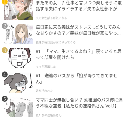
またあの女…？ 仕事と言いつつ楽しそうに電
と、さらに可愛らしく機能的に。ニュアンスカラーの
話する夫にイライラする／夫の女性部下が気
ゴルフウェアに合わせて、スパイシーな配色を楽しみ
になる（1）【夫婦の危機 まんが】
夫の女性部下が気になる
たい。
毎日家に来る義妹がストレス…どうしてみん
な甘やかすの？／義妹が毎日我が家にやって
バッグ各￥14,300、ポールポーチ各￥4,400（以上ピ
くる（1）【義父母がシンドイんです！ まん
ン／ピンゴルフジャパン）
義妹が毎日我が家にやってくる
が】
#1 「ママ、生きてるよね？」寝ていると思
って部屋を開けたら
◆レトロ感が逆に新鮮なボストンバッグ
ママが家出した
#1 送迎のバスから「娘が降りてきてませ
ん」
娘が拐われた
ママ同士が無視し合い？ 幼稚園のバス停に漂
う不穏な空気【私たちの連絡係さん Vol.1】
私たちの連絡係さん