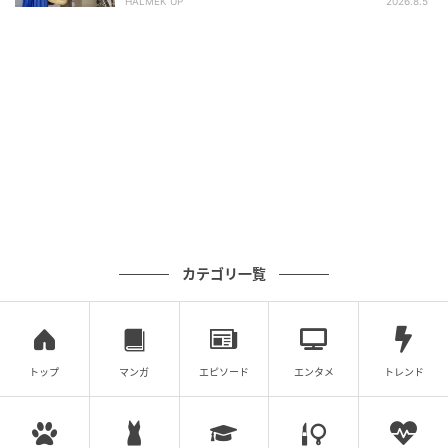
◆あでやかなグッズでバッグを個性派に！
HALMEK UP
2026.8.5
カテゴリ一覧
バッグのストラップやスカートに付けて楽しむボール
トップ
マンガ
エピソード
エンタメ
トレンド
ポーチやボールタオル、ティーチャーム。ユニークな
色使いや素材使いのものがこの春はいっぱい見つかり
ます。