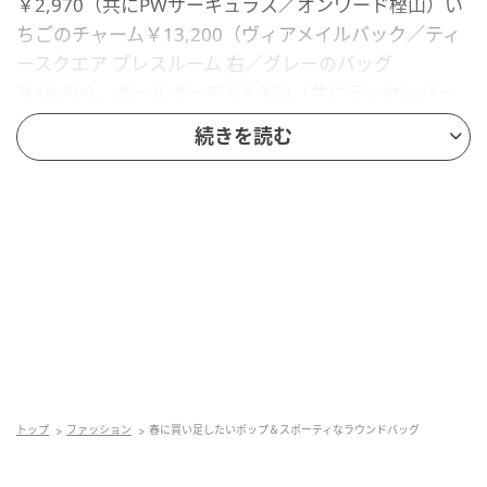
￥2,970（共にPWサーキュラス／オンワード樫山）い
ちごのチャーム￥13,200（ヴィアメイルバック／ティ
ースクエア プレスルーム 右／グレーのバッグ
￥19,800、ボールポーチ￥9,350（共にディセンバー
メイ／パープルデザイン）
続きを読む
◆かさばるアウターも収納できる大きめトー
ト
トップ
ファッション
春に買い足したいポップ＆スポーティなラウンドバッグ