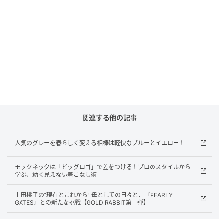
気温の変化が大きい春はたためるアウターやベストな
ど、気温調節のための持ち物が増えるもの。そんなと
き大きめトートなら荷物が多くなっても安心です。明
るい色のカートバッグを選べば、ベーシックな着こな
しのアクセントに。
関連する他の記事
ラウンドバッグ各￥11,000（ラフアンドスウェル／フ
ーリッシュ）バッグの中のウサギのヘッドカバー
人気のグレーを春らしく変える相棒は軽快なブルーとイエロー！
￥7,700（パーリーゲイツ）ポロシャツ￥18,700（ジ
ュン アンド ロペ／ジュンカスタマーセンター）スカー
モックネックは「ビッグロゴ」で差をつける！プロのスタイルから
学ぶ、幼く見えない着こなし術
ト￥16,500（ロサーセン／グリップインターナショナ
ル）シューズ￥39,600（アジェイド）ソックス
上田桃子の“現在とこれから” 母としての日々と、『PEARLY
GATES』との新たな挑戦【GOLD RABBIT第一弾】
￥2,420（ヒールクリーク／グリップインターナショ