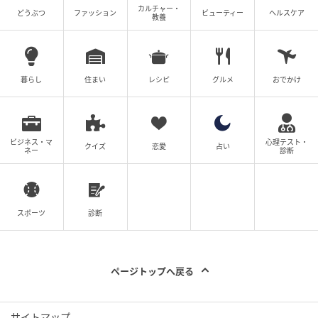
カルチャー・
どうぶつ
ファッション
ビューティー
ヘルスケア
スイーツを見ることが出来ます。
教養
どれにしようかな♪
暮らし
住まい
レシピ
グルメ
おでかけ
食事は、終日食べられます。
Meal（サラダ付き）
ビジネス・マ
心理テスト・
クイズ
恋愛
占い
☑しらすとあおさのクリームパスタ 1320円
ネー
診断
☑みんな大好きナポリタン 1320円
スポーツ
診断
Sweets
☑秘伝のバスクチーズケーキ 638円
ページトップへ戻る
☑自家製あんことライ麦入りスコーン 583円
☑コーヒー専門店のティラミス 748円
サイトマップ