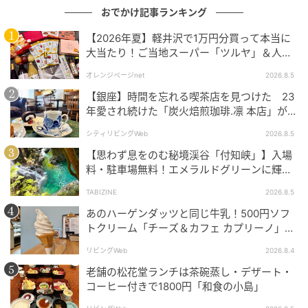
おでかけ記事ランキング
【2026年夏】軽井沢で1万円分買って本当に
大当たり！ご当地スーパー「ツルヤ」＆人気
店のお土産ベスト5【夏のお出かけ】
オレンジページnet
2026.8.5
【銀座】時間を忘れる喫茶店を見つけた 23
年愛され続けた「炭火焙煎珈琲.凛 本店」がも
っと通いたくなる場所に
シティリビングWeb
2026.8.5
落ち着くインテリア
【思わず息をのむ秘境渓谷「付知峡」】入場
料・駐車場無料！エメラルドグリーンに輝く
水面はまるで絵画のよう｜岐阜県中津川市
TABIZINE
2026.8.5
あのハーゲンダッツと同じ牛乳！500円ソフ
トクリーム「チーズ＆カフェ カプリーノ」
【すすきの】
リビングWeb
2026.8.4
老舗の松花堂ランチは茶碗蒸し・デザート・
コーヒー付きで1800円「和食の小島」