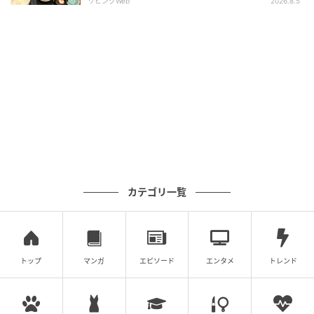
リビングWeb
2026.8.5
奥様のセンスですね♪
カテゴリ一覧
ランプも素敵！
お食事メニューについて
トップ
マンガ
エピソード
エンタメ
トレンド
入口から入ってすぐのところにショーケースがあって