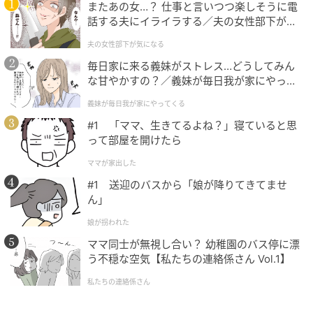
古民家リノベーションが素敵で、居心地のよ
またあの女…？ 仕事と言いつつ楽しそうに電
い空間
話する夫にイライラする／夫の女性部下が気
になる（1）【夫婦の危機 まんが】
夫の女性部下が気になる
前の店舗が小さかったので、移転した古民家が広くて
毎日家に来る義妹がストレス…どうしてみん
感動しました！
な甘やかすの？／義妹が毎日我が家にやって
くる（1）【義父母がシンドイんです！ まん
OPENの時、ご利用の注意点で
義妹が毎日我が家にやってくる
が】
#1 「ママ、生きてるよね？」寝ていると思
『混雑時は３時間まで』と書いてあって、びっくりし
って部屋を開けたら
ました。
ママが家出した
#1 送迎のバスから「娘が降りてきてませ
１時間半まで・・・とかじゃないんですね（笑）
ん」
益子時間が嬉しい♪
娘が拐われた
ママ同士が無視し合い？ 幼稚園のバス停に漂
ゆっくり過ごすことが出来ます。
う不穏な空気【私たちの連絡係さん Vol.1】
私たちの連絡係さん