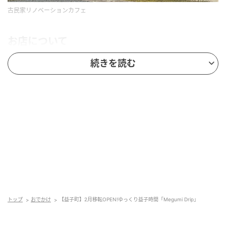
古民家リノベーションカフェ
お店について
続きを読む
店主さんは、SCAJアドバンス・コーヒーマイスター！
胸に、キラキラ光るバッジを付けています。
コーヒーメインの専門店です。
小学生以上、お一人様ワンドリンク制です。
奥様の作る地元益子のこだわりの食材で作る
美味しいスイーツやお食事が楽しめます。
トップ
おでかけ
【益子町】2月移転OPEN!ゆっくり益子時間「Megumi Drip」
全て、益子にある『千とマロン』さんの益子焼で提供
してくれます。