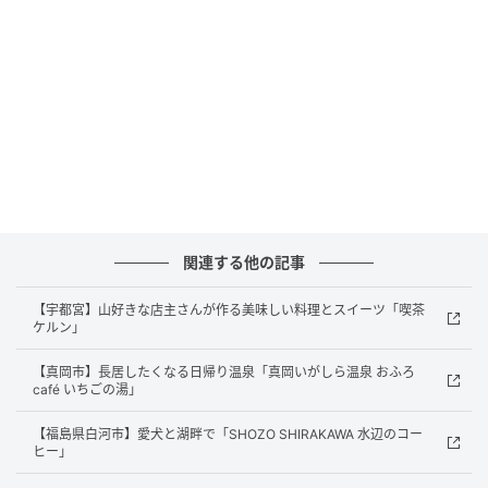
関連する他の記事
胸に光るSCAJアドバンス・コーヒーマイスター
【宇都宮】山好きな店主さんが作る美味しい料理とスイーツ「喫茶
ケルン」
【真岡市】長居したくなる日帰り温泉「真岡いがしら温泉 おふろ
café いちごの湯」
【福島県白河市】愛犬と湖畔で「SHOZO SHIRAKAWA 水辺のコー
ヒー」