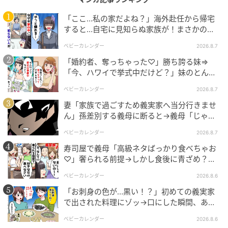
「ここ…私の家だよね？」海外赴任から帰宅
すると…自宅に見知らぬ家族が！まさかの真
相とは！？
ベビーカレンダー
2026.8.7
「婚約者、奪っちゃった♡」勝ち誇る妹⇒
「今、ハワイで挙式中だけど？」妹のとんで
もない勘違いとは
ベビーカレンダー
2026.8.7
妻「家族で過ごすため義実家へ当分行きませ
ん」孫差別する義母に断ると→義母「じゃ
あ、私は…」妻絶句＜こどおじ義兄＞
ベビーカレンダー
2026.8.7
寿司屋で義母「高級ネタばっかり食べちゃお
♡」奢られる前提→しかし食後に青ざめ？通
報され警察沙汰！
ベビーカレンダー
2026.8.6
「お刺身の色が…黒い！？」初めての義実家
で出された料理にゾッ→口にした瞬間、あ
エキサイトニュース
然！刺身の正体は
ベビーカレンダー
2026.8.6