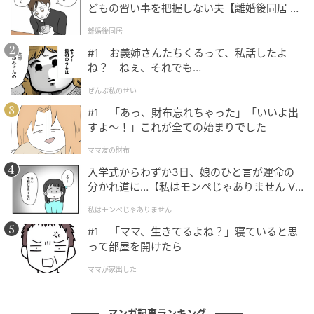
どもの習い事を把握しない夫【離婚後同居 Vo
l.1】
離婚後同居
#1 お義姉さんたちくるって、私話したよ
ね？ ねぇ、それでも…
ぜんぶ私のせい
#1 「あっ、財布忘れちゃった」「いいよ出
すよ〜！」これが全ての始まりでした
ママ友の財布
入学式からわずか3日、娘のひと言が運命の
分かれ道に…【私はモンペじゃありません Vo
l.1】
私はモンペじゃありません
#1 「ママ、生きてるよね？」寝ていると思
って部屋を開けたら
ママが家出した
エキサイトニュース
マンガ記事ランキング