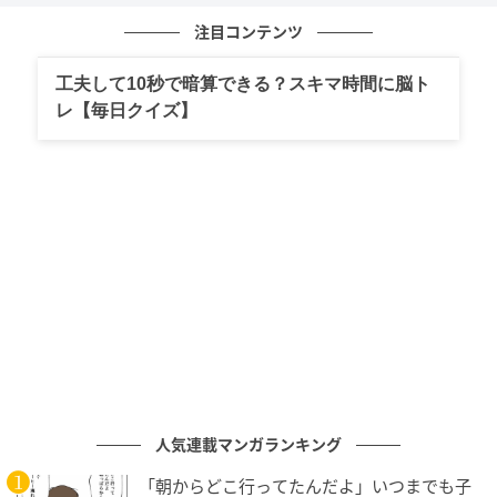
注目コンテンツ
工夫して10秒で暗算できる？スキマ時間に脳ト
レ【毎日クイズ】
エキサイトニュース
不倫は誰かが犠牲になります。誰かの幸せが犠牲にな
っているからです。
父と不倫相手を恨んだことも…
人気連載マンガランキング
「朝からどこ行ってたんだよ」いつまでも子