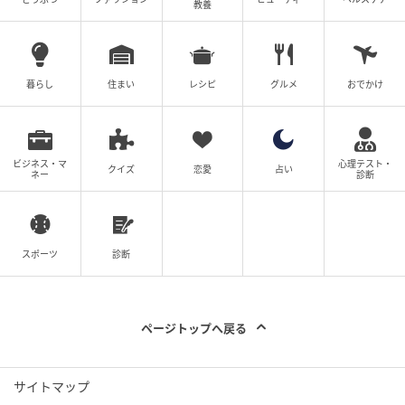
教養
父の不倫で母は体調を崩したり、家族関係もギスギス
して、私は父と不倫相手を恨みました。誰かに恨まれ
るって怖いですよね。私は今2人の子どもと夫と4人で
幸せに暮らしていて、この幸せが壊れないといいなと
暮らし
住まい
レシピ
グルメ
おでかけ
頭のどこかで思っています。一種のトラウマみたいな
ものです。
ビジネス・マ
心理テスト・
クイズ
恋愛
占い
不倫をしている人は「誰かの幸せを犠牲にしている」
ネー
診断
ということをもう一度考えてほしいです。私達のよう
な家族が少しでも減りますように…。そして今回で
『父がW不倫して家庭崩壊した話』は完結です。これ
スポーツ
診断
までお読みいただき、ありがとうございました！
【全話読む】父がW不倫して家庭崩壊した話
ページトップへ戻る
元記事で読む
サイトマップ
次の記事