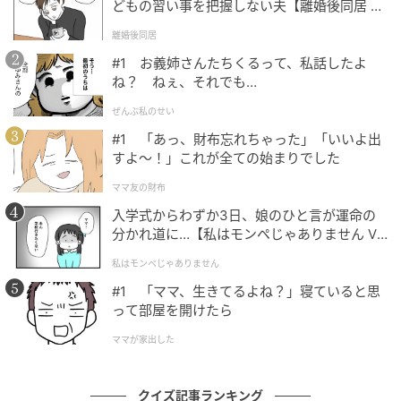
どもの習い事を把握しない夫【離婚後同居 Vo
l.1】
離婚後同居
#1 お義姉さんたちくるって、私話したよ
ね？ ねぇ、それでも…
ぜんぶ私のせい
#1 「あっ、財布忘れちゃった」「いいよ出
すよ〜！」これが全ての始まりでした
ママ友の財布
入学式からわずか3日、娘のひと言が運命の
分かれ道に…【私はモンペじゃありません Vo
l.1】
私はモンペじゃありません
#1 「ママ、生きてるよね？」寝ていると思
って部屋を開けたら
ママが家出した
クイズ記事ランキング