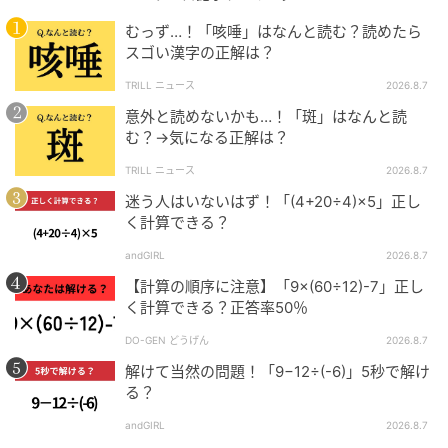
むっず…！「咳唾」はなんと読む？読めたら
スゴい漢字の正解は？
TRILL ニュース
2026.8.7
意外と読めないかも…！「斑」はなんと読
む？→気になる正解は？
TRILL ニュース
2026.8.7
迷う人はいないはず！「(4+20÷4)×5」正し
く計算できる？
andGIRL
2026.8.7
【計算の順序に注意】「9×(60÷12)-7」正し
く計算できる？正答率50％
DO-GEN どうげん
2026.8.7
解けて当然の問題！「9−12÷(-6)」5秒で解け
る？
andGIRL
2026.8.7