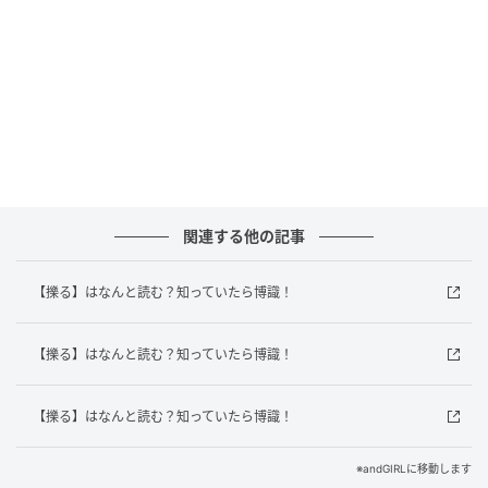
答えは？
この問題のポイントは計算の順番です。計算の正しい
順番は「掛け算・割り算」→「足し算・引き算」で
す。掛け算と割り算は同じ優先順位なので、左から順
番に計算していきます。
まずは「6÷3」を計算します。これは簡単ですね。
「6÷3=2」になります。この結果を次の計算に使い、
関連する他の記事
次に「2×8」を計算します。「2×8=16」なので、答え
は「16」です。
【擽る】はなんと読む？知っていたら博識！
どうですか？計算の順番をしっかり守ることで、正し
【擽る】はなんと読む？知っていたら博識！
い答えにたどり着けます。たまには自分の頭で計算し
てみるのも楽しいですよね！ぜひお友達や家族と一緒
【擽る】はなんと読む？知っていたら博識！
に計算クイズを楽しんでみてください！
※andGIRLに移動します
文／andGIRLweb編集部