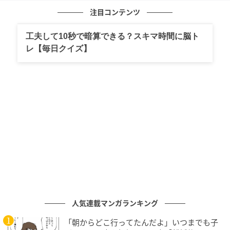
注目コンテンツ
元記事で読む
工夫して10秒で暗算できる？スキマ時間に脳ト
次の記事
レ【毎日クイズ】
【朦朧】はなんと読む？見覚えはあるけど読
めますか？
の記事をもっとみる
人気連載マンガランキング
「朝からどこ行ってたんだよ」いつまでも子