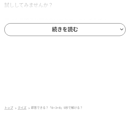
試ししてみませんか？
気になる答えと解き方はスクロールしてみて！
続きを読む
トップ
クイズ
即答できる？「6÷3×8」5秒で解ける？
andGIRL