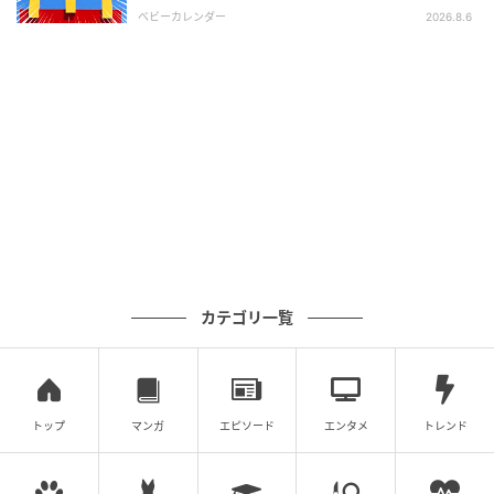
ま」
ベビーカレンダー
2026.8.6
出典：Instagram
「よもぎパフェ」の土台部分は、@sujiemonさんによ
ると「ぷるんっと爽快なよもぎプリン」なのだそう。
上から順番に食べていけば、最後は軽さのあるプリン
カテゴリ一覧
でペロリと完食できそうです。トッピングと土台の間
にはホイップクリームが重ねられているとのことで、
まろやかで優しい味わいにも癒されそう。よもぎ好き
トップ
マンガ
エピソード
エンタメ
トレンド
なら、ぜひお見逃しなく。
※本文中の画像は投稿主様より掲載許諾をいただいて