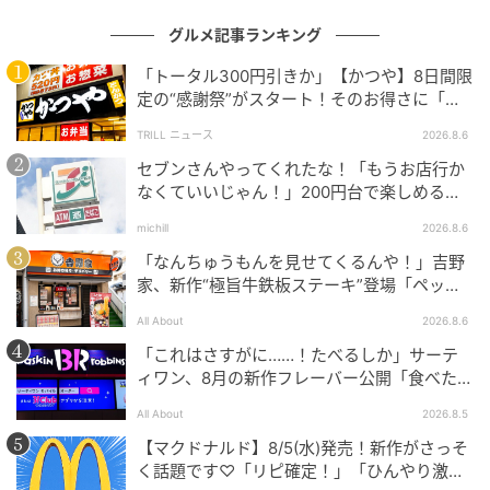
ーム、つぶあんがトッピングされ、さまざまな風味や
食感が楽しめそう。団子のモチモチとした弾力のある
グルメ記事ランキング
食感に食べ応えも感じられ、一度食べたらやみつきに
「トータル300円引きか」【かつや】8日間限
なりそうです。
定の“感謝祭”がスタート！そのお得さに「何
日連続で通えるかなぁ」「激アツ！」の声
TRILL ニュース
2026.8.6
セブンさんやってくれたな！「もうお店行か
土台は軽さのあるよもぎプリン！
なくていいじゃん！」200円台で楽しめる本
格グルメ
michill
2026.8.6
「なんちゅうもんを見せてくるんや！」吉野
家、新作“極旨牛鉄板ステーキ”登場「ペッパ
ーランチを潰しに来たぞ……」
All About
2026.8.6
「これはさすがに……！たべるしか」サーテ
ィワン、8月の新作フレーバー公開「食べた方
が良いですよスイカサマーは」
All About
2026.8.5
【マクドナルド】8/5(水)発売！新作がさっそ
く話題です♡「リピ確定！」「ひんやり激う