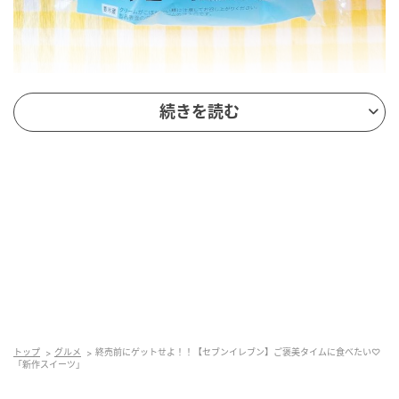
出典：Instagram
続きを読む
家事や仕事の合間に気軽に食べられそうな、お手軽感
が嬉しい「ほおばるしあわせ たっぷりホイップWシュ
ー」。インスタグラマー@sujiemonさんによれば、
「ふんわり香ばしいシュー生地」とのことで、シンプ
ルで素朴な味わいが心地良く感じられそうです。生地
にはほどよく厚みがあり、しっかりとお腹も満たされ
るはず。
リッチな味わいが楽しめそうな2種類のクリー
トップ
グルメ
終売前にゲットせよ！！【セブンイレブン】ご褒美タイムに食べたい♡
ム入り
「新作スイーツ」