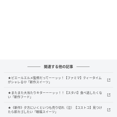
関連する他の記事
★ピエールエルメ監修だってーーッッ！【ファミマ】ティータイム
がシャレる♡「新作スイーツ」
★またまた大当たりキターーーッッ！！【スタバ】食べ逃したくな
い「新作フード」
★《新作》夕方にいくといつも売り切れ（泣）【コストコ】見つけ
たら即カゴしたい「眼福スイーツ」
出典：Instagram