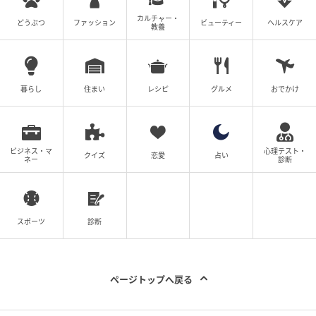
います。
カルチャー・
どうぶつ
ファッション
ビューティー
ヘルスケア
教養
※こちらの記事では@sujiemon様のInstagram投稿を
ご紹介しております。
※記事内の情報は執筆時のものになります。価格変更
や、販売終了の可能性もございます。最新の商品情報
暮らし
住まい
レシピ
グルメ
おでかけ
は各お店・ブランドなどにご確認くださいませ。
writer：S.Hoshino
ビジネス・マ
心理テスト・
クイズ
恋愛
占い
ネー
診断
元記事で読む
次の記事
スポーツ
診断
売り切れてませんように！！（泣）【ファミ
マ】食べ逃したくない「新作コラボスイー
ツ」
ページトップへ戻る
の記事をもっとみる