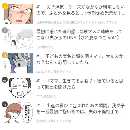
#1 「え？浮気！？」夫がなかなか帰宅しない
ので、ふと外を見ると…→予期せぬ光景が！
｜旦那の不倫が発覚して頭に来たのでメチャ
旦那の不倫が発覚して頭に来たのでメチャクチャにしてやった
クチャにしてやった
最初に感じた違和感…普段マメに連絡をして
こない夫からのLINE【され妻なつこ Vol.1】
され妻なつこ
#1 子どもの実名と顔を晒すママ、大丈夫か
な？なんて心配していたら。
SNSに子供の顔を晒すママ
#1 「ママ、生きてるよね？」寝ていると思
って部屋を開けたら
出典：Instagram
ママが家出した
#1 出産の喜びに包まれたあの瞬間。我が子
和スイーツが食べたい時には、春の香りも楽しめてご
を一番最初に抱いたのは、夫の不倫相手でし
褒美感たっぷりの「よもぎパフェ」がおすすめ。よも
た。
助産師と不倫した夫の末路
ぎ団子、よもぎどら焼生地、黒糖きなこホイップクリ