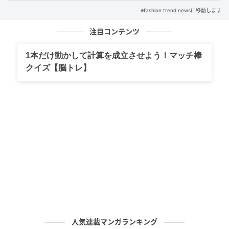
※fashion trend newsに移動します
「ほおばるしあわせ たっぷりホイップWシュー」の中
身にも注目。@sujiemonさん曰く、「濃厚すぎカスタ
注目コンテンツ
ードクリーム」と「優しい甘さのミルクホイップ」と
いう2種類のクリーム入り。ほおばれば、クリームが口
1本だけ動かして計算を成立させよう！マッチ棒
クイズ【脳トレ】
の中で混ざり合う贅沢仕様です。量もたっぷりと入っ
ており、自分へのご褒美にぴったりなリッチ感が楽し
めそう。苦味のあるコーヒーのお供に選べば、甘さや
まろやかさとバランス良く味わえそうです。
風味や食感の違いが楽しめそうなパフェ
人気連載マンガランキング