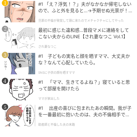
#1 「え？浮気！？」夫がなかなか帰宅しない
ので、ふと外を見ると…→予期せぬ光景が！
｜旦那の不倫が発覚して頭に来たのでメチャ
おすすめ連載マンガ
旦那の不倫が発覚して頭に来たのでメチャクチャにしてやった
クチャにしてやった
最初に感じた違和感…普段マメに連絡をして
こない夫からのLINE【され妻なつこ Vol.1】
され妻なつこ
#1 子どもの実名と顔を晒すママ、大丈夫か
「今から死にま〜す
夫が育児をなめくさっ
愛猫と別れ、ぽっかり
不倫返し
な？なんて心配していたら。
♡」
てる件
空いた穴。そこにやっ
てきたのは
第1話
第1話
第1話
第1
SNSに子供の顔を晒すママ
#1 「ママ、生きてるよね？」寝ていると思
って部屋を開けたら
ママが家出した
#1 出産の喜びに包まれたあの瞬間。我が子
を一番最初に抱いたのは、夫の不倫相手でし
た。
助産師と不倫した夫の末路