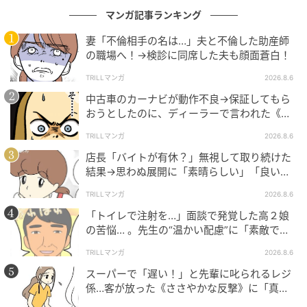
マンガ記事ランキング
妻「不倫相手の名は…」夫と不倫した助産師
の職場へ！→検診に同席した夫も顔面蒼白！
TRILLマンガ
2026.8.6
中古車のカーナビが動作不良→保証してもら
おうとしたのに、ディーラーで言われた《事
実》に唖然…
TRILLマンガ
2026.8.6
店長「バイトが有休？」無視して取り続けた
結果→思わぬ展開に「素晴らしい」「良いこ
としましたね」
TRILLマンガ
2026.8.6
「トイレで注射を…」面談で発覚した高２娘
の苦悩… 。先生の“温かい配慮”に「素敵です
ね」「対応がいいね」
TRILLマンガ
2026.8.6
スーパーで「遅い！」と先輩に叱られるレジ
係…客が放った《ささやかな反撃》に「真似
したい！」「私もです」