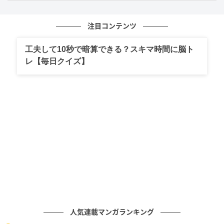
注目コンテンツ
工夫して10秒で暗算できる？スキマ時間に脳ト
レ【毎日クイズ】
▶ 「こんな素敵なことが」「平和すぎる」思わず ""ホ
ッとする"" エピソードたち【イッキ読み】
クリエイター情報
桐谷とうしろう
イラストレーター・漫画家・動画クリエイターとし
て幅広く活動している、桐谷とうしろうさん。 会社
員として働く傍ら、日々の出来事や創作漫画をSNS
で発信しています。
作品をもっとみる
人気連載マンガランキング
の記事をもっとみる