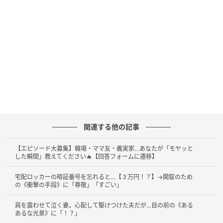
う人の姿も見かけたそうです。それでも桐谷とうしろ
うさんは、「最後まで見たい…頑張れ膀胱…！」と心の
中で自分を励ましながら、なんとか最後まで鑑賞した
といいます。
ちなみに、隣の席でビールを飲みながら映画を観てい
た女性は、一度も席を立たなかったそうで、その姿に
思わず驚いてしまいますね。
「次からは端の席にしようかと思った」という実感の
関連する他の記事
こもった言葉には、共感する人も多いはず。普段は些
【エピソード大募集】職場・ママ友・義実家…あなたが「モヤッと
細ながらも切実な“映画館あるある”、あなたにも思い
した瞬間」教えてください🔥【回答フォームに遷移】
当たる経験があるのではないでしょうか。
宅配ロッカーの暗証番号を忘れると…【３万円！？】→開錠のため
の《衝撃の手段》に「尊敬」「すごい」
X（旧Twitter）：桐谷とうしろう（
@kiritanitoshiro
）
肩を震わせて泣く妻。心配して駆けつけた夫だが…目の前の《ある
あるな光景》に「！？」