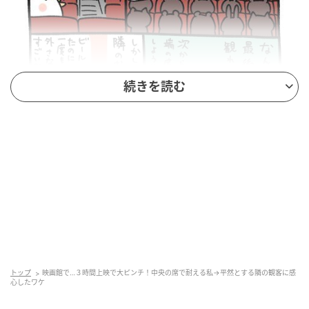
続きを読む
X（旧Twitter）：桐谷とうしろう（
@kiritanitoshiro
）
最近観た映画はどれも3時間ほどの長編で、上映中にト
イレへ行きたくなってしまったそうです。しかし、
「でも真ん中だから抜けにくい…」と悩み、席を立つ
トップ
映画館で…３時間上映で大ピンチ！中央の席で耐える私→平然とする隣の観客に感
心したワケ
かどうか葛藤していたのだとか。同じような状況の人
も多かったようで、場内ではちらほらとトイレへ向か