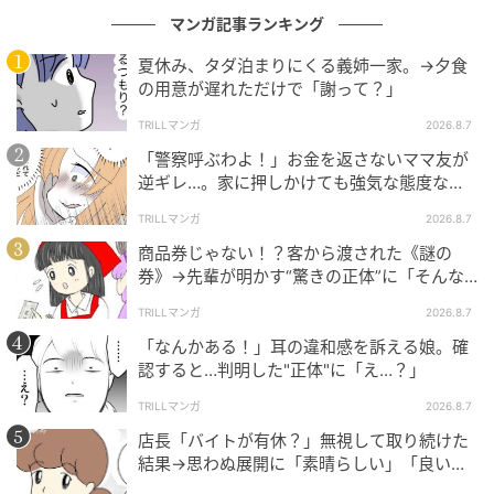
マンガ記事ランキング
夏休み、タダ泊まりにくる義姉一家。→夕食
の用意が遅れただけで「謝って？」
TRILLマンガ
2026.8.7
「警察呼ぶわよ！」お金を返さないママ友が
逆ギレ…。家に押しかけても強気な態度なワ
ケ
TRILLマンガ
2026.8.7
商品券じゃない！？客から渡された《謎の
券》→先輩が明かす“驚きの正体”に「そんな
世代差があるんですね」
TRILLマンガ
2026.8.7
「なんかある！」耳の違和感を訴える娘。確
認すると…判明した"正体"に「え…？」
TRILLマンガ
2026.8.7
店長「バイトが有休？」無視して取り続けた
結果→思わぬ展開に「素晴らしい」「良いこ
としましたね」