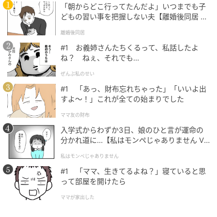
「朝からどこ行ってたんだよ」いつまでも子
どもの習い事を把握しない夫【離婚後同居 Vo
l.1】
離婚後同居
#1 お義姉さんたちくるって、私話したよ
ね？ ねぇ、それでも…
ぜんぶ私のせい
#1 「あっ、財布忘れちゃった」「いいよ出
すよ〜！」これが全ての始まりでした
ママ友の財布
入学式からわずか3日、娘のひと言が運命の
分かれ道に…【私はモンペじゃありません Vo
l.1】
私はモンペじゃありません
#1 「ママ、生きてるよね？」寝ていると思
って部屋を開けたら
ママが家出した