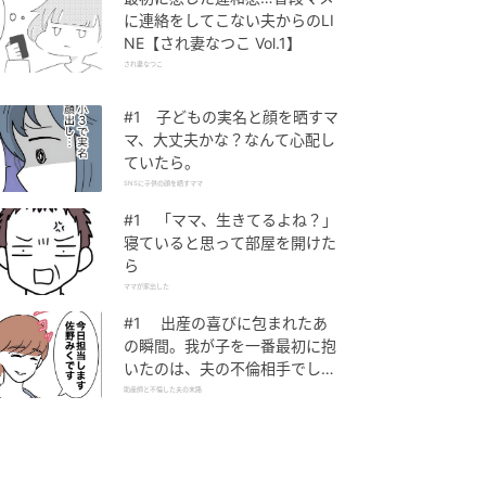
に連絡をしてこない夫からのLI
NE【され妻なつこ Vol.1】
され妻なつこ
#1 子どもの実名と顔を晒すマ
マ、大丈夫かな？なんて心配し
ていたら。
SNSに子供の顔を晒すママ
#1 「ママ、生きてるよね？」
寝ていると思って部屋を開けた
ら
ママが家出した
#1 出産の喜びに包まれたあ
の瞬間。我が子を一番最初に抱
いたのは、夫の不倫相手でし
た。
助産師と不倫した夫の末路