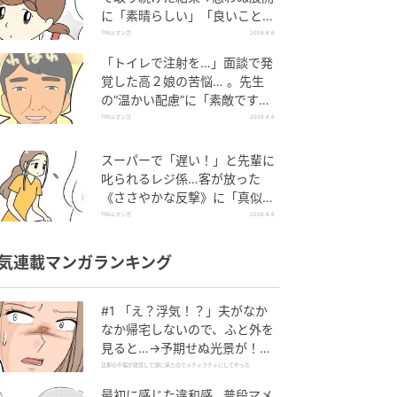
に「素晴らしい」「良いことし
ましたね」
TRILLマンガ
2026.8.6
「トイレで注射を…」面談で発
覚した高２娘の苦悩… 。先生
の“温かい配慮”に「素敵です
ね」「対応がいいね」
TRILLマンガ
2026.8.6
スーパーで「遅い！」と先輩に
叱られるレジ係…客が放った
《ささやかな反撃》に「真似し
たい！」「私もです」
TRILLマンガ
2026.8.6
気連載マンガランキング
#1 「え？浮気！？」夫がなか
なか帰宅しないので、ふと外を
見ると…→予期せぬ光景が！｜
旦那の不倫が発覚して頭に来た
旦那の不倫が発覚して頭に来たのでメチャクチャにしてやった
のでメチャクチャにしてやった
最初に感じた違和感…普段マメ