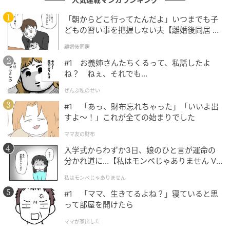
「朝からどこ行ってたんだよ」いつまでも子
どもの習い事を把握しない夫【離婚後同居 Vo
l.1】
離婚後同居
ブログ：あとみ（
きらきらレジ日記
）
#1 お義姉さんたちくるって、私話したよ
ね？ ねぇ、それでも…
あるお客様は、「電子マネー」をうっかり「電気マネ
ぜんぶ私のせい
ー」と言い間違えてしまい、店員さんも思わず戸惑っ
#1 「あっ、財布忘れちゃった」「いいよ出
てしまいます。また、パン屋さんではメロンパンを
すよ〜！」これが全ての始まりでした
「メロンパンナちゃん」と注文する微笑ましい場面も
ママ友の財布
あり、思わずクスッとしてしまいます。
入学式からわずか3日、娘のひと言が運命の
さらに、「パピヨンありますか？」と聞かれた店員さ
分かれ道に…【私はモンペじゃありません Vo
l.1】
んが、犬種のパピヨンを思い浮かべて困惑する一幕
私はモンペじゃありません
も。実は、お客様が探していたのはお菓子の「フレン
#1 「ママ、生きてるよね？」寝ていると思
チパピロ」だったそうです。ほかにも、年配の男性客
って部屋を開けたら
がレジで「携帯のストリップあるか」と尋ねる場面が
ママが家出した