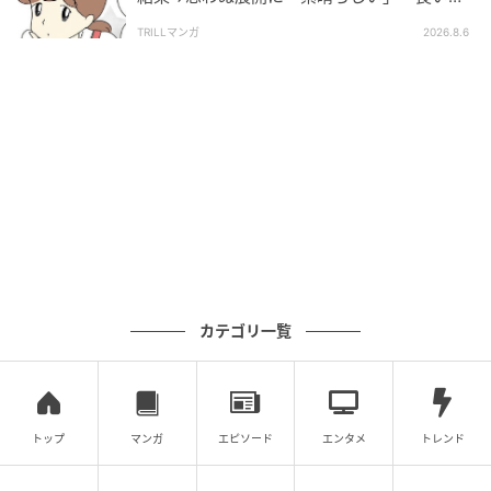
あとみ
としましたね」
TRILLマンガ
2026.8.6
スーパーでパートをしている、あとみさん。 実際に
経験した職場での出来事や、読者の方からのエピソ
ードを漫画にして、ブログで発信しています。
作品をもっとみる
の記事をもっとみる
おすすめ連載マンガ
カテゴリ一覧
不倫返し
「今から死にま〜す
海外宿での盗難未遂事
夫が育児をな
トップ
マンガ
エピソード
エンタメ
トレンド
♡」
件。
てる件
第1話
第1話
第1話
第1