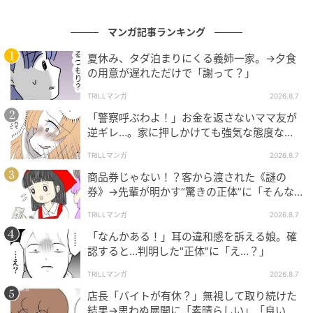
描かれており、言葉の聞き間違いや言い間違いならで
はの面白さが伝わってきます。
マンガ記事ランキング
どれも日常の何気ないやり取りですが、ふとした勘違
夏休み、タダ泊まりにくる義姉一家。→夕食
いや言葉のズレが、その場をほんのりあたたかな空気
の用意が遅れただけで「謝って？」
にしてくれる瞬間に共感してしまいますね。
TRILLマンガ
2026.8.7
「警察呼ぶわよ！」お金を返さないママ友が
ブログ：あとみ（
きらきらレジ日記
）
逆ギレ…。家に押しかけても強気な態度なワ
ケ
TRILLマンガ
2026.8.7
商品券じゃない！？客から渡された《謎の
券》→先輩が明かす“驚きの正体”に「そんな
世代差があるんですね」
TRILLマンガ
2026.8.7
「なんかある！」耳の違和感を訴える娘。確
▶ 客「あのぅ…」店員「ハイ、なんでしょう？」 現役
認すると…判明した"正体"に「え…？」
パートの実体験【イッキ読み】
TRILLマンガ
2026.8.7
クリエイター情報
店長「バイトが有休？」無視して取り続けた
結果→思わぬ展開に「素晴らしい」「良いこ