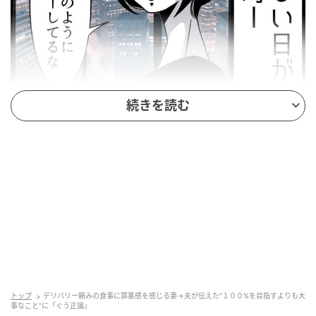
続きを読む
トップ
デリバリー頼みの食事に罪悪感を感じる妻→夫が伝えた"１００%を目指すよりも大
事なこと"に「ぐう正論」