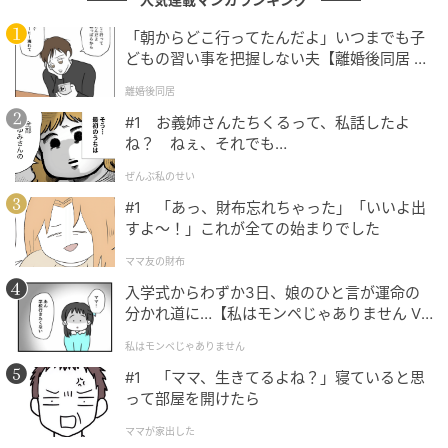
「朝からどこ行ってたんだよ」いつまでも子
どもの習い事を把握しない夫【離婚後同居 Vo
l.1】
離婚後同居
#1 お義姉さんたちくるって、私話したよ
ね？ ねぇ、それでも…
ぜんぶ私のせい
#1 「あっ、財布忘れちゃった」「いいよ出
すよ〜！」これが全ての始まりでした
ママ友の財布
入学式からわずか3日、娘のひと言が運命の
分かれ道に…【私はモンペじゃありません Vo
l.1】
私はモンペじゃありません
#1 「ママ、生きてるよね？」寝ていると思
って部屋を開けたら
ママが家出した