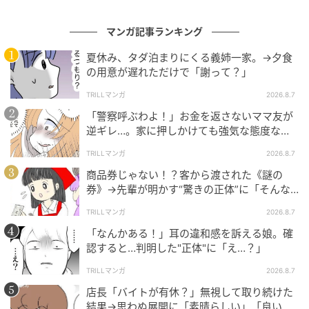
マンガ記事ランキング
夏休み、タダ泊まりにくる義姉一家。→夕食
の用意が遅れただけで「謝って？」
TRILLマンガ
2026.8.7
「警察呼ぶわよ！」お金を返さないママ友が
逆ギレ…。家に押しかけても強気な態度なワ
ケ
TRILLマンガ
2026.8.7
商品券じゃない！？客から渡された《謎の
券》→先輩が明かす“驚きの正体”に「そんな
世代差があるんですね」
TRILLマンガ
2026.8.7
「なんかある！」耳の違和感を訴える娘。確
認すると…判明した"正体"に「え…？」
TRILLマンガ
2026.8.7
店長「バイトが有休？」無視して取り続けた
結果→思わぬ展開に「素晴らしい」「良いこ