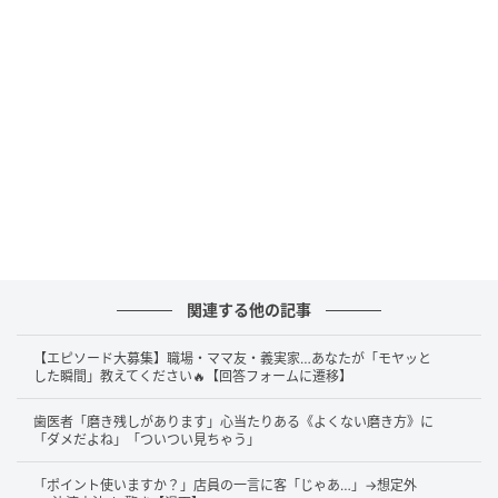
関連する他の記事
【エピソード大募集】職場・ママ友・義実家…あなたが「モヤッと
した瞬間」教えてください🔥【回答フォームに遷移】
歯医者「磨き残しがあります」心当たりある《よくない磨き方》に
「ダメだよね」「ついつい見ちゃう」
「ポイント使いますか？」店員の一言に客「じゃあ…」→想定外