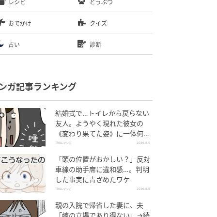
レシピ
どうぶつ
おでかけ
クイズ
占い
診断
ンガ記事ランキング
結婚式で…トイレから戻らない
友人。ようやく現れた彼女の
《変わり果てた姿》に一体何
が！？
TRILLマンガ
2026.8.5
「頭の位置がおかしい？」反対
車線の助手席に違和感…。判明
した事実に青ざめたワケ
TRILLマンガ
2026.8.5
親の入院で帰省した妻に、夫
「嫁の立場であり得ない」→続