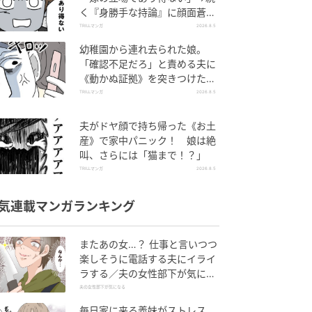
く『身勝手な持論』に顔面蒼
白！
TRILLマンガ
2026.8.5
幼稚園から連れ去られた娘。
「確認不足だろ」と責める夫に
《動かぬ証拠》を突きつけた結
果
TRILLマンガ
2026.8.5
夫がドヤ顔で持ち帰った《お土
産》で家中パニック！ 娘は絶
叫、さらには「猫まで！？」
TRILLマンガ
2026.8.5
気連載マンガランキング
またあの女…？ 仕事と言いつつ
楽しそうに電話する夫にイライ
ラする／夫の女性部下が気にな
る（1）【夫婦の危機 まんが】
夫の女性部下が気になる
毎日家に来る義妹がストレス…