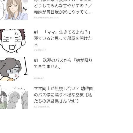
どうしてみんな甘やかすの？／
義妹が毎日我が家にやってくる
（1）【義父母がシンドイんで
義妹が毎日我が家にやってくる
す！ まんが】
#1 「ママ、生きてるよね？」
寝ていると思って部屋を開けた
ら
ママが家出した
#1 送迎のバスから「娘が降り
てきてません」
娘が拐われた
ママ同士が無視し合い？ 幼稚園
のバス停に漂う不穏な空気【私
たちの連絡係さん Vol.1】
私たちの連絡係さん