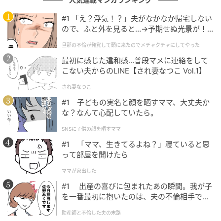
#1 「え？浮気！？」夫がなかなか帰宅しない
ので、ふと外を見ると…→予期せぬ光景が！
｜旦那の不倫が発覚して頭に来たのでメチャ
旦那の不倫が発覚して頭に来たのでメチャクチャにしてやった
クチャにしてやった
最初に感じた違和感…普段マメに連絡をして
こない夫からのLINE【され妻なつこ Vol.1】
され妻なつこ
#1 子どもの実名と顔を晒すママ、大丈夫か
な？なんて心配していたら。
SNSに子供の顔を晒すママ
#1 「ママ、生きてるよね？」寝ていると思
って部屋を開けたら
ママが家出した
#1 出産の喜びに包まれたあの瞬間。我が子
を一番最初に抱いたのは、夫の不倫相手でし
た。
助産師と不倫した夫の末路