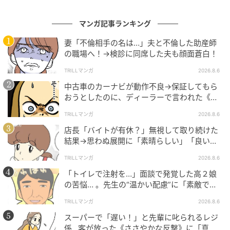
マンガ記事ランキング
妻「不倫相手の名は…」夫と不倫した助産師
の職場へ！→検診に同席した夫も顔面蒼白！
TRILLマンガ
2026.8.6
中古車のカーナビが動作不良→保証してもら
おうとしたのに、ディーラーで言われた《事
実》に唖然…
TRILLマンガ
2026.8.6
店長「バイトが有休？」無視して取り続けた
結果→思わぬ展開に「素晴らしい」「良いこ
としましたね」
TRILLマンガ
2026.8.6
「トイレで注射を…」面談で発覚した高２娘
の苦悩… 。先生の“温かい配慮”に「素敵です
ね」「対応がいいね」
TRILLマンガ
2026.8.6
スーパーで「遅い！」と先輩に叱られるレジ
係…客が放った《ささやかな反撃》に「真似