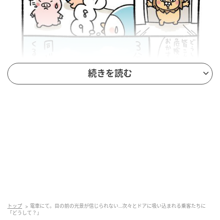
続きを読む
X（旧Twitter）：桐谷とうしろう（
@kiritanitoshiro
）
いつも通り、電車に乗っている桐谷とうしろうさん。
ドアが閉まりかけますが、そこに危険な乗り込みをす
る乗客が現れます。
トップ
電車にて。目の前の光景が信じられない…次々とドアに吸い込まれる乗客たちに
「ゴッ」という音とともに、勢いよくドアに挟まれそ
「どうして？」