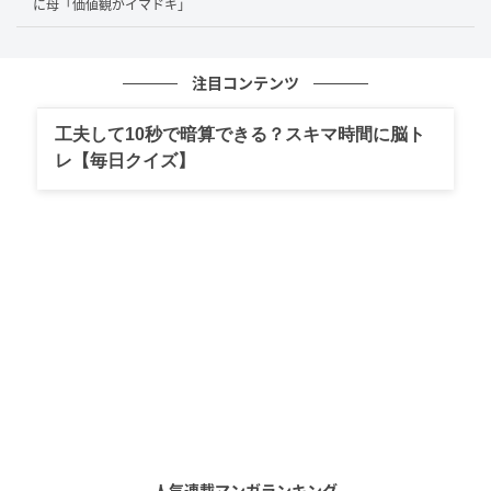
に母「価値観がイマドキ」
イラストレーター・漫画家・動画クリエイターとし
て幅広く活動している、桐谷とうしろうさん。 会社
員として働く傍ら、日々の出来事や創作漫画をSNS
注目コンテンツ
で発信しています。
作品をもっとみる
工夫して10秒で暗算できる？スキマ時間に脳ト
レ【毎日クイズ】
の記事をもっとみる
おすすめ連載マンガ
愛猫と別れ、ぽっかり
夫が育児をなめくさっ
不倫返し
海外宿での盗
空いた穴。そこにやっ
てる件
件。
てきたのは
第1話
第1話
第1話
第1
人気連載マンガランキング