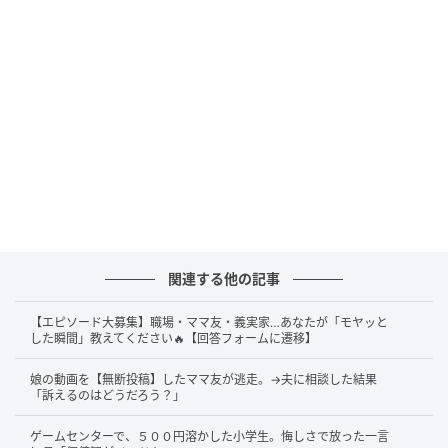
うになりながらも、他の乗客たちも一斉に乗り込もう
としています。その後、数えると10人ほど人が入って
いき、思わず困惑します。「どーして皆こんなに危険
をおかすのだろう」と疑問を口にし、「3分後に同じ電
車がくるのに…」と乗客たちの考え方が理解できない
様子が伝わります。
混雑した日常のなかで、つい周囲に流されて一緒に急
いでしまうこと、きっと誰でも経験したことがあるは
ずです。行動の理由がなんであれ、思わず共感してし
まうシーンです。
関連する他の記事
X（旧Twitter）：桐谷とうしろう（
@kiritanitoshiro
【エピソード大募集】職場・ママ友・義実家…あなたが「モヤッと
した瞬間」教えてください🔥【回答フォームに遷移】
）
娘の動画を【無断投稿】したママ友が逃走。→夫に相談した結果
「訴えるのはどうだろう？」
クリエイター情報
ゲームセンターで、５００円溶かした小学生。悔しさで放った一言
桐谷とうしろう