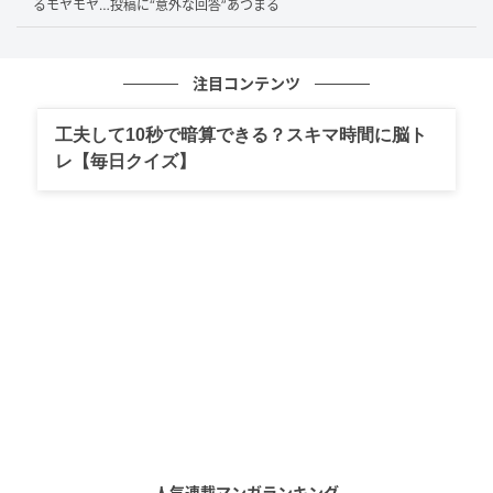
数年の時を経て、偶然にも同じ老夫婦と再び隣り合わ
るモヤモヤ…投稿に“意外な回答”あつまる
せになり、まったく同じパターンで息子自慢が始まっ
たという、まさに運命のいたずらのような出来事でし
注目コンテンツ
た。
工夫して10秒で暗算できる？スキマ時間に脳ト
旦那さんが以前の出会いを覚えていたにもかかわら
レ【毎日クイズ】
ず、奥さんの行動を止めなかったことに対するAさんの
心境は、理解できる部分があります。長時間の移動中
に、同じ話を延々と聞かされるのは確かに疲れてしま
うものです。
もしあなたが同じような状況に遭遇したら、どのよう
に対処するでしょうか。
アンケート実施日： 2025年11月13日
投稿方法：TRILL 募集フォームより
投稿者情報：50代女性・その他
人気連載マンガランキング