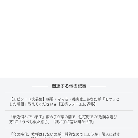
それから数年後、全く別の長距離列車に一人で乗って
いたところ、老夫婦と隣り合わせになりました。
すると、奥さんの方が「うちの息子は早稲田でね」と
話しかけてきたのです。デジャヴかと思いました。
しばらく話を聞いていたら、旦那さんの方が「以前、
夜行列車に乗ってましたよね」と言ってきました。旦
那さんは、私のことを覚えていたのです。
驚きと共に、ある切実な気持ちが湧き上がりました。
関連する他の記事
「分かっているなら、止めてよ！」と思いました。
【エピソード大募集】職場・ママ友・義実家…あなたが「モヤッと
した瞬間」教えてください🔥【回答フォームに遷移】
「最近悩んでいます」隣の子が家の前で…住宅街での“危険な遊び
旦那さんの記憶力と、止まらないおしゃべり
方”に「うちも似た感じ」「我が子に言い聞かせ中」
「今の時代、挨拶はしないのが一般的なのでしょうか」隣人に対す