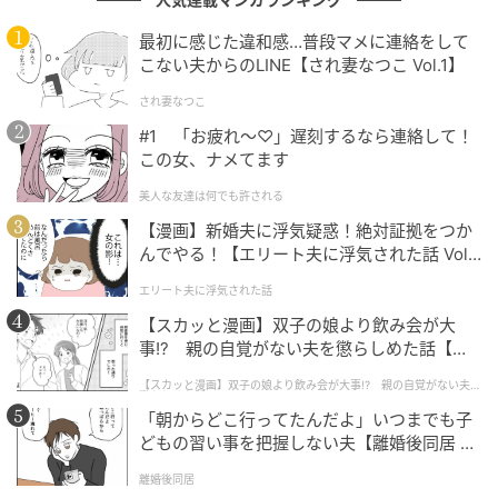
※本記事では読者の皆さんに投稿していただいた体験
最初に感じた違和感…普段マメに連絡をして
談を紹介しています。
こない夫からのLINE【され妻なつこ Vol.1】
※本記事は自社で募集したエピソードの回答結果をも
され妻なつこ
とにAIが本文を作成しておりますが、社内確認の後公
#1 「お疲れ〜♡」遅刻するなら連絡して！
開を行っています
この女、ナメてます
美人な友達は何でも許される
【エピソード募集】日常のちょっとした体験、TRILL
【漫画】新婚夫に浮気疑惑！絶対証拠をつか
んでやる！【エリート夫に浮気された話 Vol.
でシェアしませんか？【2分で完了・匿名OK】
1】
エリート夫に浮気された話
次の記事
【スカッと漫画】双子の娘より飲み会が大
事!? 親の自覚がない夫を懲らしめた話【第1
#1 「お疲れ〜♡」遅刻するなら連絡して！
話】
この女、ナメてます
【スカッと漫画】双子の娘より飲み会が大事!? 親の自覚がない夫を
懲らしめた話
「朝からどこ行ってたんだよ」いつまでも子
どもの習い事を把握しない夫【離婚後同居 Vo
の記事をもっとみる
l.1】
離婚後同居