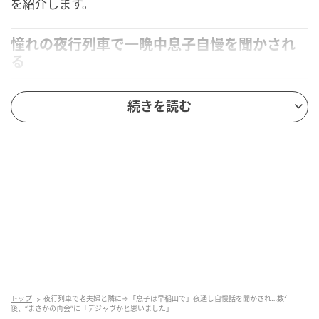
を紹介します。
憧れの夜行列車で一晩中息子自慢を聞かされ
る
ある日、憧れの夜行列車に一人で乗車した時のことで
続きを読む
す。
ある老夫婦と隣り合わせになりました。
すると、奥さんの方が気さくに「うちの息子は早稲田
でね」と話しかけてきました。
そこから、なんと一晩中、息子の自慢話が続いたので
す。逃げ場のない車内、相槌を打つしかなく、結局一
睡もさせてもらえないまま朝を迎えることになってし
まいました。
トップ
夜行列車で老夫婦と隣に→「息子は早稲田で」夜通し自慢話を聞かされ…数年
後、“まさかの再会”に「デジャヴかと思いました」