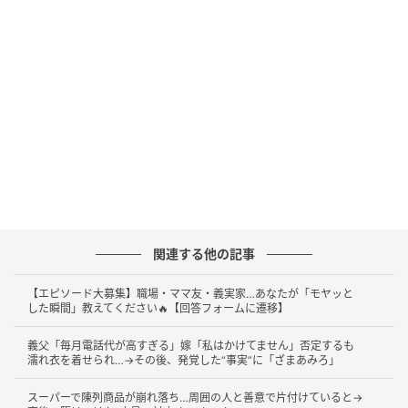
見に向かいました。
すると、そこにいらっしゃったのは
優しそうな70代く
らいの男性
で、お隣には奥様と思われる女性。
機内食を楽しそうに召し上がっている様子からも、と
ても
セクハラをするような方でないのは一目瞭然
で
す。
この瞬間、私はある可能性を瞬時に悟りました。
関連する他の記事
穏やかなご夫婦と“トントン”の真実
【エピソード大募集】職場・ママ友・義実家…あなたが「モヤッと
した瞬間」教えてください🔥【回答フォームに遷移】
私は丁寧に「何かご用でしたでしょうか？」とお声が
義父「毎月電話代が高すぎる」嫁「私はかけてません」否定するも
けしました。
濡れ衣を着せられ…→その後、発覚した“事実”に「ざまあみろ」
スーパーで陳列商品が崩れ落ち…周囲の人と善意で片付けていると→
すると男性は
「さっきCAさんに声をかけたくて『トン