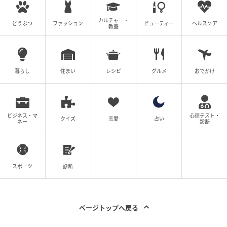
#1 「お疲れ〜♡」遅刻するなら連絡して！
この女、ナメてます
カルチャー・
どうぶつ
ファッション
ビューティー
ヘルスケア
教養
の記事をもっとみる
暮らし
住まい
レシピ
グルメ
おでかけ
ビジネス・マ
心理テスト・
クイズ
恋愛
占い
ネー
診断
スポーツ
診断
ページトップへ戻る