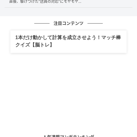
直後、駆けつけた“店員の対応”にモヤモヤ…
トン』ってしたんだけど、気づいてもらえなかったみ
たいでね。お茶をもらえるかな？」
と、まさに私の予
注目コンテンツ
想通り。
1本だけ動かして計算を成立させよう！マッチ棒
外国籍CAはそれを
「お尻を触られた」と誤解
してしま
クイズ【脳トレ】
ったのです。
ご年配のお客様の中には、CAに声をかけるときに無意
識に肩や腕、時には腰あたりに軽く触れることがあり
ます。
もちろん、お客様のご様子や態度から、決して悪意が
あるわけではないのは理解しています。
しかし、こうした
身体的な接触は文化によっては不快
に感じたり、セクハラと捉えられることもある
ので
す。
人気連載マンガランキング