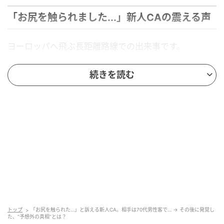
「お尻を触られました...」新人CAの震える声
ヨーロッパへ飛ぶ長距離路線での出来事です。
そのフライトには、まだ
入社して間もない外国籍の新
続きを読む
人CAが乗務
しており、私は彼女の教育係をしていまし
た。
日本語にまだ慣れない彼女でしたが、カタコトの日本
語で丁寧に接客していたそのときです。
それまでの笑顔が消え、青ざめた表情で震える声で私
にこう告げました。
「お客様にお尻を触られました......」
と。
トップ
「お尻を触られた…」と訴える新人CA。相手は70代男性客で… → その後に発覚し
私は彼女からお客様の座席番号を聞き、すぐに様子を
た、“予想外の真相”とは？