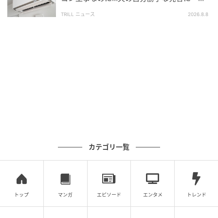
大切だと、あらためて感じた出来事でした。
うしても納得がいかない」
TRILL ニュース
2026.8.8
それでは、素敵な空の旅を！
ライター：かくまるめぐみ
大学卒業後、日系航空会社に客室乗務員として入社。
国際線をメインに乗務し、世界中を飛び回る。結婚を
機に退職し、イタリアへ移住。現在も家族とともにイ
タリアに在住し、Webライターとして活動。客室乗務
員の経験から培った「細やかな心配り」を大切に、コ
ラム記事からSEO記事まで幅広く執筆中。
カテゴリ一覧
【エピソード募集】日常のちょっとした体験、TRILL
でシェアしませんか？【2分で完了・匿名】
トップ
マンガ
エピソード
エンタメ
トレンド
次の記事