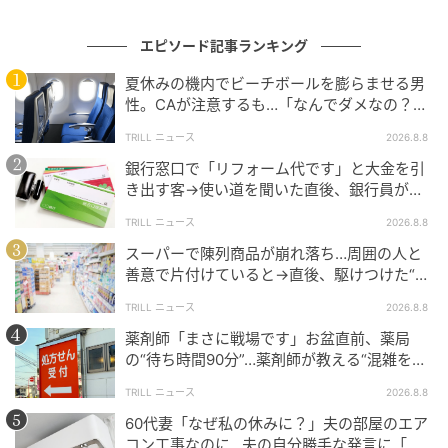
という気持ちからの行動だと理解しています。
エピソード記事ランキング
しかし、こうした行為が誤解を生んでしまう可能性が
夏休みの機内でビーチボールを膨らませる男
あることを、忘れてはなりません。
性。CAが注意するも…「なんでダメなの？」
→直後、男性を一喝した人物とは？
TRILL ニュース
2026.8.8
特に、
海外ではセクハラ行為に対する意識が非常に高
銀行窓口で「リフォーム代です」と大金を引
く、意図せず相手を不快にさせてしまうと、場合によ
き出す客→使い道を聞いた直後、銀行員が見
っては大きなトラブルに発展
することもあります。
逃さなかった“違和感”
TRILL ニュース
2026.8.8
こうした誤解を避けるためにも、機内だけでなく海外
スーパーで陳列商品が崩れ落ち…周囲の人と
に滞在される際には、身体的な接触は控えるようにく
善意で片付けていると→直後、駆けつけた“店
員の対応”にモヤモヤ…
れぐれもご注意くださいね。
TRILL ニュース
2026.8.8
薬剤師「まさに戦場です」お盆直前、薬局
国際線の機内は、まさに文化の交差点ともいえるでし
の“待ち時間90分”…薬剤師が教える“混雑を避
ょう。
けるための小さな工夫”とは…？
TRILL ニュース
2026.8.8
だからこそ、お互いの文化背景を理解し接することが
60代妻「なぜ私の休みに？」夫の部屋のエア
コン工事なのに…夫の自分勝手な発言に「ど