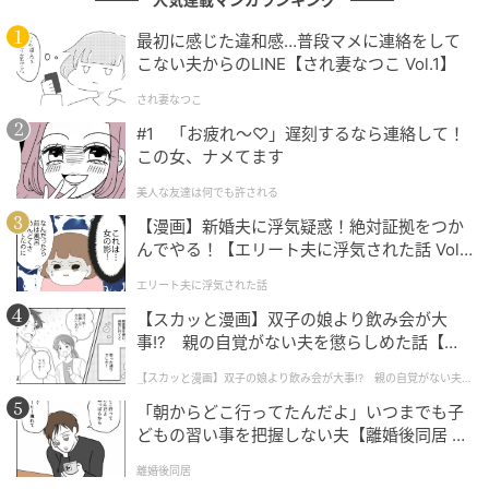
私は外国籍CAに、男性にはセクハラの意図がまったく
最初に感じた違和感…普段マメに連絡をして
なかったこと、お客様の中にはこうした身体的な接触
こない夫からのLINE【され妻なつこ Vol.1】
で呼び止める方がいるという文化的背景を丁寧に説明
され妻なつこ
しました。
#1 「お疲れ〜♡」遅刻するなら連絡して！
この女、ナメてます
彼女は驚きつつも、次第に納得してくれたようでし
美人な友達は何でも許される
た。
【漫画】新婚夫に浮気疑惑！絶対証拠をつか
んでやる！【エリート夫に浮気された話 Vol.
1】
“トントン”から誤解を生まないために
エリート夫に浮気された話
【スカッと漫画】双子の娘より飲み会が大
事!? 親の自覚がない夫を懲らしめた話【第1
私自身も、通路を歩いているときにお客様に腕をつか
話】
まれたり、腰に触れられてギョッとした経験は一度や
【スカッと漫画】双子の娘より飲み会が大事!? 親の自覚がない夫を
懲らしめた話
二度ではありません。
「朝からどこ行ってたんだよ」いつまでも子
どもの習い事を把握しない夫【離婚後同居 Vo
ただ、その多くは「ちょっとすみません」という気持
l.1】
離婚後同居
ちの表れであって、少しでも早くCAに気づいてほしい