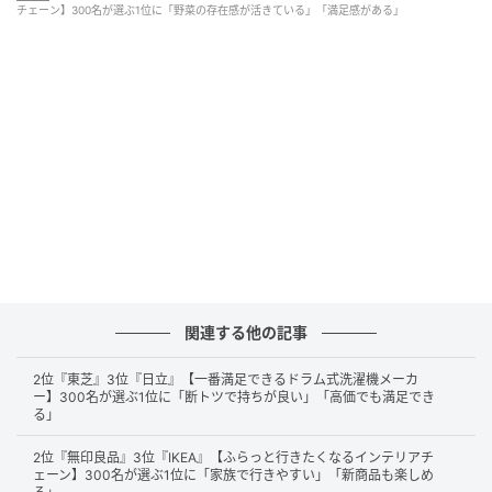
材そのものの味を活かした贅沢なボリューム感が、グ
チェーン】300名が選ぶ1位に「野菜の存在感が活きている」「満足感がある」
ルメバーガーとしての質を求める層から根強く支持さ
れています。
野菜のボリュームが多く、シャキシャキした野菜がたくさん挟
まれているから。（33歳/女性）
店内で野菜をすべてカットしてくれているので常に新鮮な野菜
がいただけると思っているからです。（42歳/女性）
関連する他の記事
2位『東芝』3位『日立』【一番満足できるドラム式洗濯機メーカ
どうしても野菜はへたってしまうことが多いですが、ここのバ
ー】300名が選ぶ1位に「断トツで持ちが良い」「高価でも満足でき
る」
ーガーはシャキシャキ感があって食べ応えと満足感があって美
味しいです（29歳/女性）
2位『無印良品』3位『IKEA』【ふらっと行きたくなるインテリアチ
ェーン】300名が選ぶ1位に「家族で行きやすい」「新商品も楽しめ