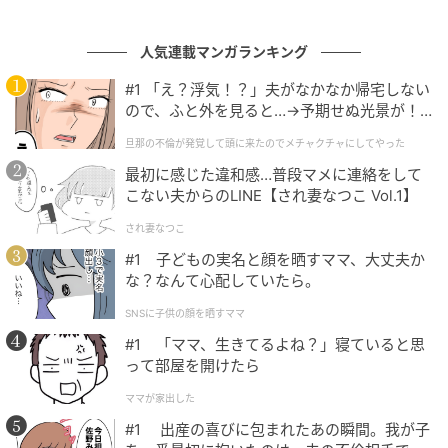
で提供されるから。（29歳/女性）
人気連載マンガランキング
#1 「え？浮気！？」夫がなかなか帰宅しない
レタスやトマトがシャキッとしていて、ハンバーガーでも、ち
ので、ふと外を見ると…→予期せぬ光景が！
ゃんと野菜のフレッシュさを感じられるのがいいところで、手
｜旦那の不倫が発覚して頭に来たのでメチャ
旦那の不倫が発覚して頭に来たのでメチャクチャにしてやった
クチャにしてやった
軽に食べられて、野菜も一緒に楽しめるから。（49歳/男性）
最初に感じた違和感…普段マメに連絡をして
こない夫からのLINE【され妻なつこ Vol.1】
され妻なつこ
行くたびにテリヤキバーガーを頼むのだが、「今日はレタスが
#1 子どもの実名と顔を晒すママ、大丈夫か
シャキシャキだな」と感じる日がある。そんな日は当たりだな
な？なんて心配していたら。
と、ちょっと嬉しくなる。（36歳/男性）
SNSに子供の顔を晒すママ
#1 「ママ、生きてるよね？」寝ていると思
って部屋を開けたら
第1位 モスバーガー（246票）
ママが家出した
そして第1位は、「
モスバーガー
」でした。
#1 出産の喜びに包まれたあの瞬間。我が子