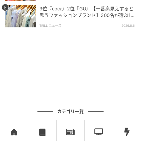
で提供されるため、出来立てで野菜の鮮度も保たれている印象
3位『coca』2位『GU』【一番高見えすると
があるからです。全体的に優しい味付けで野菜の存在感が活き
思うファッションブランド】300名が選ぶ1位
ていて、他チェーンとは違う満足感があるからです。（29歳/
に「生地がしっかり」「誰が着ても大人綺
女性）
TRILL ニュース
2026.8.6
麗」
注文を受けてから作るスタイルなので、レタスやトマトの食感
がしっかり残っていて、みずみずしさを感じられるところが気
に入っています。特にレタスはシャキッとしていて、バーガー
全体のバランスが良く、野菜をしっかり食べた満足感がありま
す。（50歳/女性）
生野菜は全国から仕入れる国産中心で、シャキシャキ感・カッ
カテゴリ一覧
トの大きさが特徴で、モス野菜バーガーなど野菜主役メニュー
もあり、野菜が新鮮だからです。（68歳/男性）