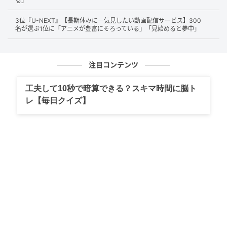
る」
3位『U-NEXT』【長期休みに一気見したい動画配信サービス】300
第2位 マクドナルド（19票）
名が選ぶ1位に「アニメが豊富にそろっている」「見始めると夢中」
第2位は、「
マクドナルド
」。
注目コンテンツ
日本全国に店舗網を持つマクドナルドは、安定した品
質管理を強みに、野菜のシャキシャキ感やみずみずし
工夫して10秒で暗算できる？スキマ時間に脳ト
レ【毎日クイズ】
さが信頼できるという声が集まりました。好きなメニ
ューによって「当たり」を感じる日がある、という楽
しみ方をしている方や、いつものおいしさと安心感で
支持する方が多い印象でした。特に、世界規模の厳格
な品質管理基準と、鮮度を落とさず店舗へ届ける独自
のコールドチェーン（低温物流網）による安定した供
給体制が、身近な安心感として評価されました。
徹底した品質管理と独自の物流網により、常に鮮度の良い状態