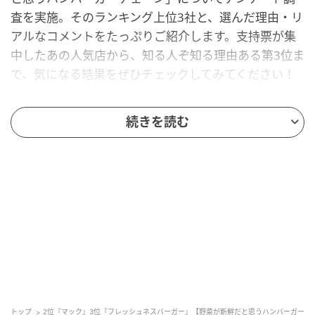
査を実施。そのランキング上位3社と、選んだ理由・リ
アルなコメントをたっぷりご紹介します。支持票が集
中したあの人気店から、知る人ぞ知る理由ある第3位ま
で、気になる結果をぜひチェックしてみてください！
第3位 フレッシュネスバーガー（18票）
続きを読む
第3位は、「
フレッシュネスバーガー
」。
こだわりの野菜をはじめ、健康志向のメニューが特徴
で、野菜そのものの味や食感をしっかり感じられると
いう声が目立ちました。コメントからも、店内でカッ
トされるフレッシュな野菜や、バーガーへの挟み方な
ど細やかな配慮がうかがえます。よりシャキシャキ感
を楽しみたいという方が高く評価していました。特
に、店内で丁寧にカットされる野菜の瑞々しさと、素
トップ
2位『マック』3位『フレッシュネスバーガー』【野菜が新鮮だと思うハンバーガー