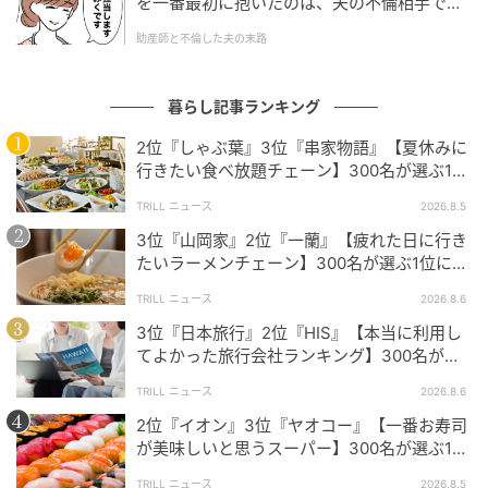
を一番最初に抱いたのは、夫の不倫相手でし
た。
圧倒的な票数を集めた理由には、「色味が綺麗」「野
助産師と不倫した夫の末路
菜のシャキシャキ感」「国産生野菜へのこだわり」
「産地表示への安心感」など、ありとあらゆる角度か
暮らし記事ランキング
らの絶賛コメントが見られました。たっぷり新鮮な野
2位『しゃぶ葉』3位『串家物語』【夏休みに
菜がバーガーに入っているだけでなく、注文後に作る
行きたい食べ放題チェーン】300名が選ぶ1位
スタイルによる出来立て感や、厳選した産地からの仕
に「満足度が高い」「大人まで楽しめる」
入れに惹かれる方も多数です。野菜を軸に選ぶなら外
TRILL ニュース
2026.8.5
せない、という声が多数届きました。特に、全国の協
3位『山岡家』2位『一蘭』【疲れた日に行き
たいラーメンチェーン】300名が選ぶ1位に
力農家から仕入れる国産生野菜への徹底したこだわり
「体に染みわたる」「満足感と元気をもらえ
と、仕込み段階で冷水にさらして食感を際立たせる丁
TRILL ニュース
2026.8.6
る」
寧な手仕事が、246名という驚異的な支持を生んだ最
3位『日本旅行』2位『HIS』【本当に利用し
大の要因となりました。
てよかった旅行会社ランキング】300名が選
ぶ1位に「選択肢が多い」「相談しやすい」
TRILL ニュース
2026.8.6
2位『イオン』3位『ヤオコー』【一番お寿司
野菜のシャキッとした食感やみずみずしさがしっかり感じられ
が美味しいと思うスーパー】300名が選ぶ1位
て、素材の良さを実感できるからです。注文後に作るスタイル
に「本格的な美味しさ」「食べ応えがある」
TRILL ニュース
2026.8.5