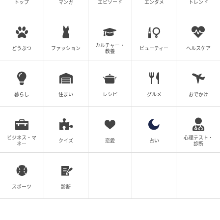
トップ
マンガ
エピソード
エンタメ
トレンド
今回の調査では、圧倒的に「モスバーガー」が人気を
集める結果となりました。鮮度・食感・見た目・安心
感のすべてにおいて支持を得ているようです。マクド
カルチャー・
ナルドやフレッシュネスバーガーも、工夫や徹底した
どうぶつ
ファッション
ビューティー
ヘルスケア
教養
管理でそれぞれ野菜へのこだわりを評価されていま
す。ハンバーガー選びの際は、ぜひ野菜の「フレッシ
ュさ」にも注目してみてはいかがでしょうか。
暮らし
住まい
レシピ
グルメ
おでかけ
調査方法：インターネットサービスによる任意回答
（自由回答式）
ビジネス・マ
心理テスト・
クイズ
恋愛
占い
ネー
診断
調査実施日：2026年4月19日
調査対象：全国10代〜60代の男女
有効回答数：300名
スポーツ
診断
※記事内の情報は執筆時点の内容です。
※本記事は自社で募集したアンケートの回答結果をも
とにAIが本文を作成しておりますが、社内確認の後公