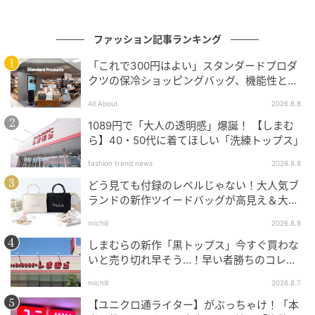
ファッション記事ランキング
「これで300円はよい」スタンダードプロダ
クツの保冷ショッピングバッグ、機能性とデ
ザインでネット大絶賛
All About
2026.8.8
1089円で「大人の透明感」爆誕！ 【しまむ
ら】40・50代に着てほしい「洗練トップス」
fashion trend news
2026.8.8
どう見ても付録のレベルじゃない！大人気ブ
ランドの新作ツイードバッグが高見え＆大容
量♡
michill
2026.8.8
しまむらの新作「黒トップス」今すぐ買わな
出典：ROPÉ PICNIC
いと売り切れ早そう…！早い者勝ちのコレ買
いリスト
【ROPÉ PICNIC】「洗えるバッグ リボンディティール
michill
2026.8.7
トートバッグ」¥3,289（税込）
【ユニクロ通ライター】がぶっちゃけ！「本