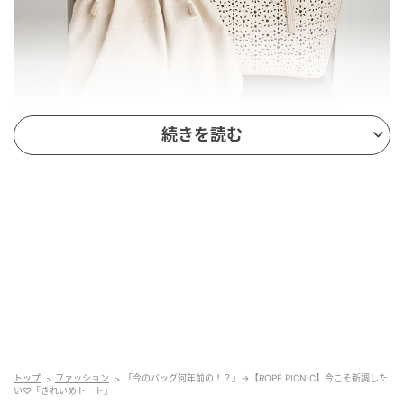
続きを読む
出典：ROPÉ PICNIC
【ROPÉ PICNIC】「フルーレットパンチングレースト
ートバッグ」¥7,491（税込）
高級感のあるレザー調素材に、小さな花が咲いたよう
にパンチングを施したバッグ。レースのような透け感
トップ
ファッション
「今のバッグ何年前の！？」→【ROPÉ PICNIC】今こそ新調した
があり、上品な華やかさや春らしさをプラスできま
い♡「きれいめトート」