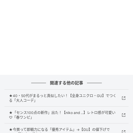
す。A4サイズがすっぽり入る収納力の高さも魅力的。
きちんと感がありながらおしゃれ見えも狙えるため、
プライベートにもお仕事にも幅広く使えそう。バッグ
インポーチになる麻混素材の巾着付き。オフホワイト
とブラウン、2色から選べます。
春のお出かけに使いたい大容量トートバッグ
関連する他の記事
★40・50代がまるっと真似したい！【全身ユニクロ・GU】でつく
る「大人コーデ」
★「センス100点の新作」出た！【niko and ...】レトロ感が可愛い
♡「春ワンピ」
★今買って即戦力になる「優秀アイテム」→【GU】の値下げで