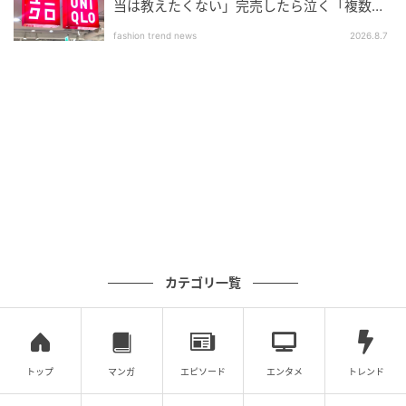
当は教えたくない」完売したら泣く「複数買
さりげないリボン使いが大人可愛い雰囲気を演出。公
いアイテム」
fashion trend news
2026.8.7
式オンラインストアによると「柔らかく、軽い合皮素
材」（公式オンラインストアより）を使用していると
のこと。使い心地がよさそうで、たたんで持ち運べる
のも嬉しいポイントです。自宅で手洗いできて、清潔
に保てます。ペットボトルや長財布を入れられるミド
ルサイズ。マチが11.3cmあるので、お弁当箱もスッキ
リ収納できそうです。
実用性も◎ 通勤の相棒にしたい洗練バッグ
カテゴリ一覧
トップ
マンガ
エピソード
エンタメ
トレンド