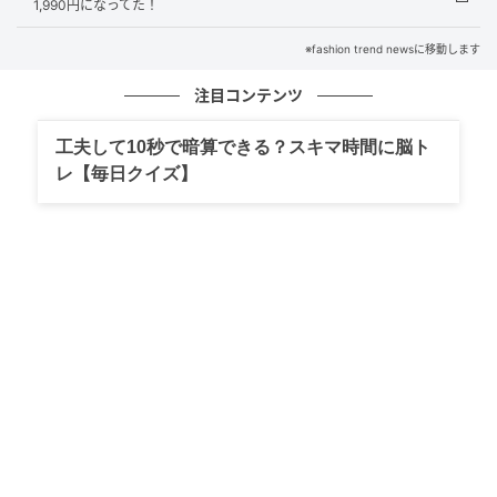
1,990円になってた！
※fashion trend newsに移動します
注目コンテンツ
工夫して10秒で暗算できる？スキマ時間に脳ト
レ【毎日クイズ】
出典：ROPÉ PICNIC
【ROPÉ PICNIC】「ストライプビッグトートバッグ」
¥3,993（税込）
「軽やかで涼しげなシアサッカー素材」（公式オンラ