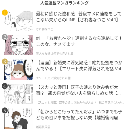
インストアより）を使用。ストライプ柄が爽やかな印
人気連載マンガランキング
象も与えるトートバッグは、春のお出かけにぴった
最初に感じた違和感…普段マメに連絡をして
り。長短2対のハンドルが付いているため、手持ちでも
こない夫からのLINE【され妻なつこ Vol.1】
肩がけでも使用可能。型崩れしにくい裏地付きで、耐
され妻なつこ
久性も期待できます。A3サイズも入る大容量タイプな
#1 「お疲れ〜♡」遅刻するなら連絡して！
ので、レジャーや日帰り旅行などにも重宝しそうで
この女、ナメてます
す。
美人な友達は何でも許される
【漫画】新婚夫に浮気疑惑！絶対証拠をつか
んでやる！【エリート夫に浮気された話 Vol.
サブバッグとしても◎ 洗えるリボンバッグ
1】
エリート夫に浮気された話
【スカッと漫画】双子の娘より飲み会が大
事!? 親の自覚がない夫を懲らしめた話【第1
話】
【スカッと漫画】双子の娘より飲み会が大事!? 親の自覚がない夫を
懲らしめた話
「朝からどこ行ってたんだよ」いつまでも子
どもの習い事を把握しない夫【離婚後同居 Vo
l.1】
離婚後同居