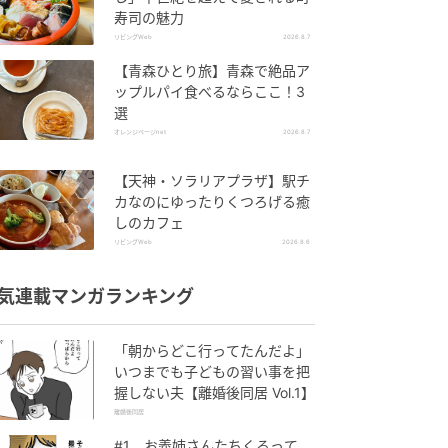
寿司の魅力
リビングWeb
2026.8.7
【青森ひとり旅】青森で絶品ア
ップルパイ食べるならここ！3
選
オレンジページnet
2026.8.7
【天神・ソラリアプラザ】駅チ
カなのにゆったりくつろげる癒
しのカフェ
リビングWeb
2026.8.6
気連載マンガランキング
「朝からどこ行ってたんだよ」
いつまでも子どもの習い事を把
握しない夫【離婚後同居 Vol.1】
離婚後同居
#1 お義姉さんたちくるって、