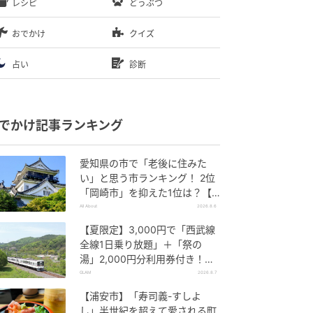
レシピ
どうぶつ
おでかけ
クイズ
占い
診断
でかけ記事ランキング
愛知県の市で「老後に住みた
い」と思う市ランキング！ 2位
「岡崎市」を抑えた1位は？【2
026年調査】
All About
2026.8.6
【夏限定】3,000円で「西武線
全線1日乗り放題」＋「祭の
湯」2,000円分利用券付き！
『秩父 夏のおでかけきっぷ』で
GLAM
2026.8.7
お得に秩父観光
【浦安市】「寿司義-すしよ
し」半世紀を超えて愛される町