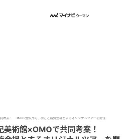
共同考案！ OMO5金沢片町、街ごと展覧会場とするオリジナルツアーを開催
世紀美術館×OMOで共同考案！