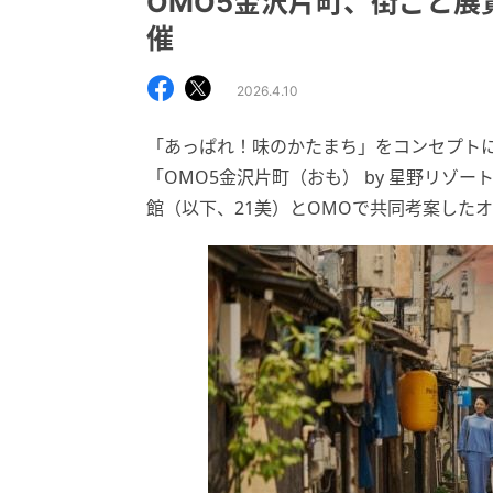
OMO5金沢片町、街ごと展
催
2026.4.10
「あっぱれ！味のかたまち」をコンセプト
「OMO5金沢片町（おも） by 星野リゾー
館（以下、21美）とOMOで共同考案した