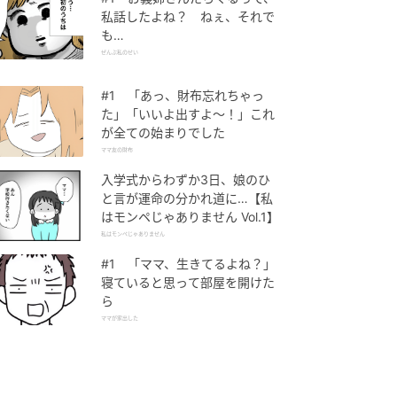
私話したよね？ ねぇ、それで
も…
ぜんぶ私のせい
#1 「あっ、財布忘れちゃっ
た」「いいよ出すよ〜！」これ
が全ての始まりでした
ママ友の財布
入学式からわずか3日、娘のひ
と言が運命の分かれ道に…【私
はモンペじゃありません Vol.1】
私はモンペじゃありません
#1 「ママ、生きてるよね？」
寝ていると思って部屋を開けた
ら
ママが家出した