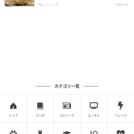
「体に染みわたる」「満足感と元気をもらえ
TRILL ニュース
2026.8.6
る」
michill
そのままお鍋へ移動可能。調理の流れがとてもスムー
ズになります。わざわざ手で集めたり、何度も往復し
カテゴリ一覧
たりする手間が省けるので、ちょっとした時短にもつ
ながるのが嬉しいポイントです。
トップ
マンガ
エピソード
エンタメ
トレンド