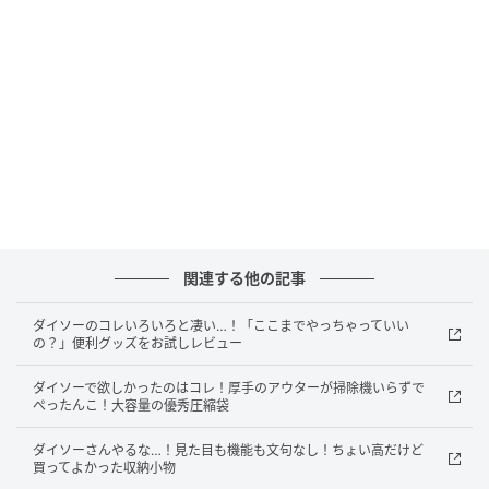
サイズ（約）：縦153mm×横124mm×厚さ17mm
販売ショップ：ダイソー
JANコード：4550480880174
地味にいい仕事します！ダイソーの便利グッ
ズをチェック
関連する他の記事
ダイソーのコレいろいろと凄い…！「ここまでやっちゃっていい
の？」便利グッズをお試しレビュー
ダイソーで欲しかったのはコレ！厚手のアウターが掃除機いらずで
ぺったんこ！大容量の優秀圧縮袋
ダイソーさんやるな…！見た目も機能も文句なし！ちょい高だけど
買ってよかった収納小物