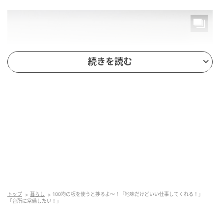
続きを読む
michill
商品名：まな板パートナー
トップ
暮らし
100均の板を使うと捗るよ～！「地味だけどいい仕事してくれる！」
価格：￥110（税込）
「台所に常備したい！」