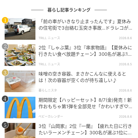
暮らし記事ランキング
「前の車がいきなり止まったんです」夏休み
の住宅街で3台絡む玉突き事故…ドラレコが捉
えていた“急ブレーキの理由”
TRILL ニュース
2026.8.6
2位『しゃぶ葉』3位『串家物語』【夏休みに
行きたい食べ放題チェーン】300名が選ぶ1位
に「満足度が高い」「大人まで楽しめる」
michill
TRILL ニュース
2026.8.5
味噌の空き容器、まさかこんなに使えると
そして料理中によくある、まな板でカットした食材を
は！次の容器が空くのが待ち遠しい♪
そのまま鍋やお皿に移したい時もこのアイテムが大活
暮らしニスタ
2026.8.6
躍。板状になっているので、カットした食材をサッと
期間限定【ハッピーセット】8/7(金)発売！新
すくって…
作おもちゃ第1弾を全部見せ「かわいすぎ♡」
「絶対行く！」
ベビーカレンダー
2026.8.6
3位『山岡家』2位『一蘭』【疲れた日に行き
たいラーメンチェーン】300名が選ぶ1位に