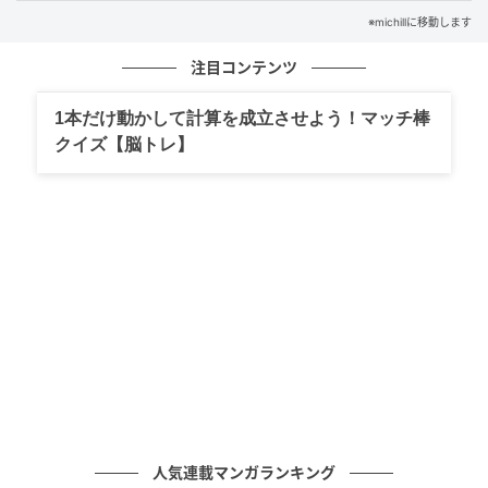
※michillに移動します
注目コンテンツ
michill
1本だけ動かして計算を成立させよう！マッチ棒
キッチングッズ売り場で見つけた、ダイソー の『まな
クイズ【脳トレ】
板パートナー』。一見するととてもシンプルで地味な
アイテムなのですが、実際に使ってみると「これは便
利！」と実感できる、まさに縁の下の力持ちのような
存在でした。
キッチン作業がスマートに！ダイソーの『ま
な板パートナー』
人気連載マンガランキング