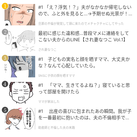
#1 「え？浮気！？」夫がなかなか帰宅しない
ので、ふと外を見ると…→予期せぬ光景が！
｜旦那の不倫が発覚して頭に来たのでメチャ
旦那の不倫が発覚して頭に来たのでメチャクチャにしてやった
クチャにしてやった
最初に感じた違和感…普段マメに連絡をして
こない夫からのLINE【され妻なつこ Vol.1】
され妻なつこ
#1 子どもの実名と顔を晒すママ、大丈夫か
michill
な？なんて心配していたら。
小さなちり取りのような形状になっていて、まな板の
SNSに子供の顔を晒すママ
水分をサッと集めるのに便利。洗い物の後や調理中の
#1 「ママ、生きてるよね？」寝ていると思
水気処理にも役立ち、キッチンを清潔に保つサポート
って部屋を開けたら
もしてくれます。
ママが家出した
#1 出産の喜びに包まれたあの瞬間。我が子
を一番最初に抱いたのは、夫の不倫相手でし
た。
助産師と不倫した夫の末路