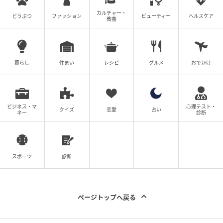
カルチャー・
どうぶつ
ファッション
ビューティー
ヘルスケア
教養
暮らし
住まい
レシピ
グルメ
おでかけ
michill
ビジネス・マ
心理テスト・
クイズ
恋愛
占い
ネー
診断
フック穴が付いているので、収納もらくちん。プチプ
ラながらもアイデアの詰まった、優秀なアイテムで
す。
スポーツ
診断
今回はダイソーに『まな板パートナー』をご紹介しま
した。
ページトップへ戻る
なんとこれ、水切り穴が付いており、カットした野菜