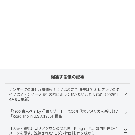
と高山植物、夏は避暑、秋は紅葉、冬はスキーと、一
年を通じてさまざまな楽しみ方ができる温泉地です。
万座温泉へのアクセス方法
万座温泉へのアクセスは、車または電車＋路線バスの
関連する他の記事
利用が一般的。
デンマークの海外渡航情報！ビザは必要？ 時差は？ 変換プラグのタ
アクセス方法 ルート 所要時間 車
イプは？デンマーク旅行の際に知っておきたいことまとめ（2026年
4月8日更新）
（渋川伊香保IC経由） 関越自動車道→国道・県道→万
「1955 東京ベイ by 星野リゾート」で50年代のアメリカを楽しむ♪
座ハイウェー 東京から約3時間10分 車
「Road Trip in U.S.A.1955」開催
【大阪・鶴橋】コリアタウンの隠れ家「Panga」へ。韓国料理のイ
（碓氷軽井沢IC経由） 関越・上信越自動車道→鬼押ハ
メージを覆す、洗練された“モダン韓国料理”を味わう