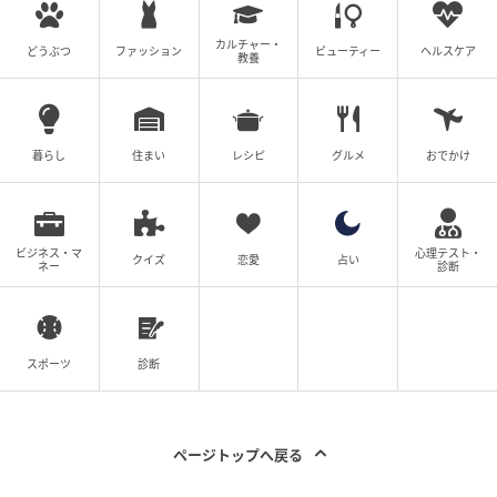
カルチャー・
泉質が強い酸性に傾いているため、極度の乾燥肌の方
どうぶつ
ファッション
ビューティー
ヘルスケア
教養
や肌が敏感な方は、入浴前に各施設に確認することを
おすすめします。
暮らし
住まい
レシピ
グルメ
おでかけ
標高1800mの高地温泉
ビジネス・マ
心理テスト・
クイズ
恋愛
占い
万座温泉は、標高約1800mという高地に位置する温泉
ネー
診断
地。この高度では、平地に比べて気圧が低く、血行が
促進されやすい環境にあります。硫化水素成分が毛細
血管の拡張を促すことと相まって、温泉効果がより高
スポーツ
診断
まるといわれています。
また、夏でも平地より気温が低く、関東平野部が30℃
ページトップへ戻る
を超える日でも、万座温泉は20℃前後であることが多