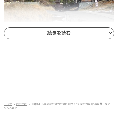
万座温泉
続きを読む
万座（まんざ）温泉は、群馬県嬬恋村に位置する温泉
地。万座温泉のおもな特徴は下記の3点です。
●標高約1800mの、「上信越高原国立公園」内に湧く
高山温泉郷であること
●日本屈指の硫黄成分を含む乳白色の湯が楽しめるこ
と
●四季折々の自然景観に恵まれた観光地であること
万座温泉は、白根山の中腹、「上信越高原国立公園」
トップ
おでかけ
【群馬】万座温泉の魅力を徹底解説！ “天空の温泉郷”の泉質・観光・
内に位置しています。標高約1800mという高地にあ
グルメまで
り、“星に一番近い温泉”ともよばれています。春は新緑