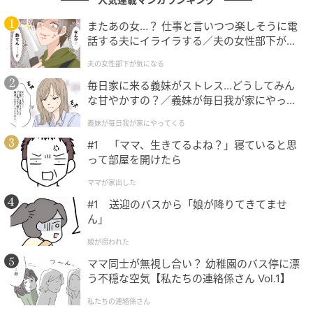
また、冬季（11～5月）は積雪・凍結が予想されるた
め、車で向かう際はスタッドレスタイヤまたはチェー
またあの女…？ 仕事と言いつつ楽しそうに電
ンの準備が必要。温泉地内にガソリンスタンドはない
話する夫にイライラする／夫の女性部下が気
になる（1）【夫婦の危機 まんが】
ため、事前に給油を済ませておきましょう。
夫の女性部下が気になる
毎日家に来る義妹がストレス…どうしてみん
な甘やかすの？／義妹が毎日我が家にやって
くる（1）【義父母がシンドイんです！ まん
義妹が毎日我が家にやってくる
が】
#1 「ママ、生きてるよね？」寝ていると思
万座温泉の泉質と特徴
って部屋を開けたら
ママが家出した
#1 送迎のバスから「娘が降りてきてませ
ん」
娘が拐われた
ママ同士が無視し合い？ 幼稚園のバス停に漂
う不穏な空気【私たちの連絡係さん Vol.1】
私たちの連絡係さん