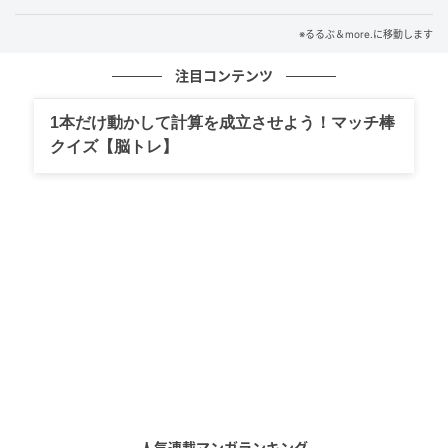
イウェー→万座ハイウェー 東京から約3時間10分 電車
＋バス
※るるぶ＆more.に移動します
注目コンテンツ
（軽井沢駅経由） 北陸新幹線（軽井沢駅）→西武観光
バス（JR万座・鹿沢口駅）→西武観光バス 東京から最
1本だけ動かして計算を成立させよう！マッチ棒
短約3時間 電車＋バス
クイズ【脳トレ】
（長野原草津口駅経由） 特急草津・四万（長野原草津
駅）→JR吾妻線（万座・鹿沢口駅）→西武観光バス 東
京から最短約3時間40分 ※表は左右にスクロールでき
ます
最寄り駅はJR吾妻線万座・鹿沢口駅で、駅から万座温
泉までは西武観光バスで約40分です。電車とバスを利
用する場合、バスの本数が限られているため、事前に
時刻表を確認することをおすすめします。
人気連載マンガランキング