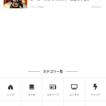
万座温泉の最大の特徴は、日本一ともいわれる高濃度
の硫黄泉。泉質は酸性硫黄泉で、1日あたり540万ℓと
リビングWeb
2026.8.5
いう豊富な湧出量を誇ります。源泉は27種類が知られ
ていて、施設によって泉質が異なるのも万座温泉なら
ではの楽しみ。また、2024年の温泉総選挙「秘湯・名
湯」部門では、全国1位に選ばれています。
万座温泉公式ホームページによると、硫黄泉のおもな
適応症は下記のとおり。
カテゴリ おもな適応症 神経・筋肉系 神経痛・筋肉
痛・関節痛・運動器傷害 血行・冷え 冷え症・疲労回
カテゴリ一覧
復・リウマチ 内臓・呼吸器系 呼吸器病・胃腸病 皮
膚・美容 皮膚病・美肌効果 ※表は左右にスクロールで
きます
トップ
マンガ
エピソード
エンタメ
トレンド
※出典：万座温泉公式ホームページ｜万座の温泉