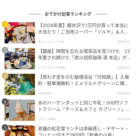
おでかけ記事ランキング
【2026年夏】軽井沢で1万円分買って本当に
大当たり！ご当地スーパー「ツルヤ」＆人気
風呂桶を持つ人
店のお土産ベスト5【夏のお出かけ】
オレンジページnet
2026.8.5
万座温泉の泉質には、ほかの温泉地と一線を画す大き
【銀座】時間を忘れる喫茶店を見つけた 23
な特徴が2つあります。
年愛され続けた「炭火焙煎珈琲.凛 本店」がも
っと通いたくなる場所に
シティリビングWeb
2026.8.5
●硫黄泉の効能が豊富であること
【思わず息をのむ秘境渓谷「付知峡」】入場
●標高1800mの高地温泉ならではの環境であること
料・駐車場無料！エメラルドグリーンに輝く
水面はまるで絵画のよう｜岐阜県中津川市
TABIZINE
2026.8.5
それぞれご説明します。
あのハーゲンダッツと同じ牛乳！500円ソフ
トクリーム「チーズ＆カフェ カプリーノ」
【すすきの】
リビングWeb
2026.8.4
硫黄泉の効能
老舗の松花堂ランチは茶碗蒸し・デザート・
コーヒー付きで1800円「和食の小島」