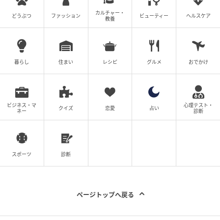
カルチャー・
どうぶつ
ファッション
ビューティー
ヘルスケア
教養
ミュウミュウ
使い込むほど味が出る、柔らかくしなやかなナッパレ
ザーの風合いが独特な存在感を放ちます。エンボス加
工のブランドロゴがさりげなく主張する、三つ折りの
暮らし
住まい
レシピ
グルメ
おでかけ
コンパクトなデザイン。財布
［W8×H9］￥90,200［参考価格］（ミュウミュウ／
ミュウミュウ クライアントサービス）
ビジネス・マ
心理テスト・
クイズ
恋愛
占い
ネー
診断
グッチ
アイコニックなGGパターンをベージュ＆エボニーと淡
いピンクのバイカラーが上品に引き立てて。ジップ付
スポーツ
診断
きのコインポケットを備えた左右対称のレイアウト
で、使いやすさも抜群。財布
［W11.5×H8×D3］￥89,100（グッチ／グッチ クライ
ページトップへ戻る
アントサービス）