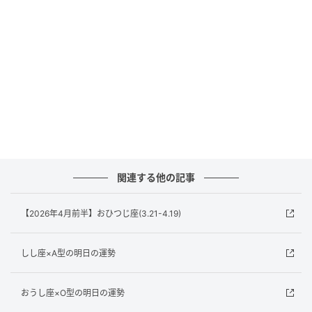
〈右上から時計まわりに〉
ブルガリ
外側はエメラルドグリーン、内側はバイオレットの色
合いや、ブラックオニキスの瞳を携えたスネークヘッ
ドのクロージャーがなんとも優美。財布“セルペンテ
ィ”［W19×H10×D3.8］￥144,100（ブルガリ／ブルガ
リ・ジャパン）
関連する他の記事
カルティエ
Cのフォルムを描くパンテールモチーフと、こっくりと
【2026年4月前半】おひつじ座(3.21-4.19)
したチェリーレッドでレディな気分が加速。財布“パン
テール ドゥ カルティエ” ［W19×H10］￥151,800（カ
しし座×A型の明日の運勢
ルティエ／カルティエ カスタマー サービスセンター）
おうし座×O型の明日の運勢
フェンディ