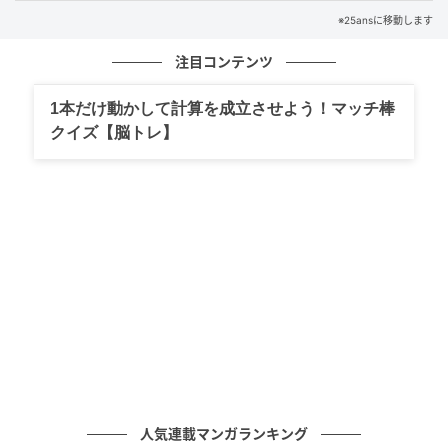
くすみブルーのバイカラーが洗練されたモダニズムを
※25ansに移動します
漂わせて。チューブ状のレザージッププルやゴールド
のロゴチャームがアクセントに。財布“FF ダイヤモン
注目コンテンツ
ド”［W20×H8.5×D2］￥124,300［参考価格］（フェ
1本だけ動かして計算を成立させよう！マッチ棒
ンディ／フェンディ ジャパン）
クイズ【脳トレ】
プラダ
エナメルメタルのトライアングルロゴが目印の、ミニ
マルなデザイン。シックなサンドカラーが上品＆マチ
ュアな雰囲気。財布“サフィアー
ノ”［W19.5×H9.5］￥128,700［参考価格］（プラダ
／プラダ クライアントサービス）
ルイ・ヴィトン
淡いピンクのモノグラム・アンブラント レザーと雪の
結晶を象ったスナップボタンのスイートな佇まいにひ
人気連載マンガランキング
と目ぼれ。財布［W19×H10.5×D2、日本限定］