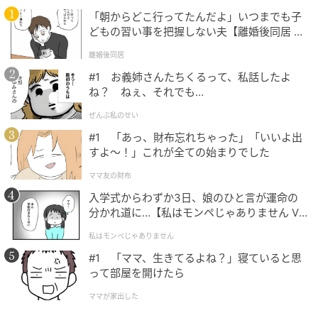
￥144,100（ルイ・ヴィトン／ルイ・ヴィトン クライ
「朝からどこ行ってたんだよ」いつまでも子
アントサービス）
どもの習い事を把握しない夫【離婚後同居 Vo
l.1】
離婚後同居
#1 お義姉さんたちくるって、私話したよ
ね？ ねぇ、それでも…
ぜんぶ私のせい
#1 「あっ、財布忘れちゃった」「いいよ出
すよ〜！」これが全ての始まりでした
ママ友の財布
入学式からわずか3日、娘のひと言が運命の
分かれ道に…【私はモンペじゃありません Vo
l.1】
私はモンペじゃありません
#1 「ママ、生きてるよね？」寝ていると思
って部屋を開けたら
ママが家出した