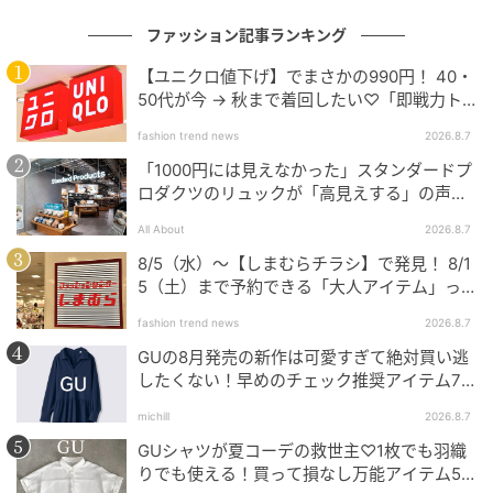
ファッション記事ランキング
【ユニクロ値下げ】でまさかの990円！ 40・
50代が今 → 秋まで着回したい♡「即戦力ト
ップス」
fashion trend news
2026.8.7
「1000円には見えなかった」スタンダードプ
ロダクツのリュックが「高見えする」の声。
2個購入する人も
All About
2026.8.7
8/5（水）〜【しまむらチラシ】で発見！ 8/1
5（土）まで予約できる「大人アイテム」っ
HITOSHI FUJIMAKI [FLAME]
て？
fashion trend news
2026.8.7
GUの8月発売の新作は可愛すぎて絶対買い逃
【ミニ財布】
したくない！早めのチェック推奨アイテム7
連発
michill
2026.8.7
〈上から
〉
GUシャツが夏コーデの救世主♡1枚でも羽織
りでも使える！買って損なし万能アイテム5
エルメス