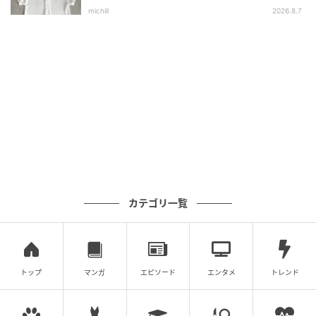
選
メゾンを象徴するチェーンの形のクラスプやクラシカ
michill
2026.8.7
ルなブラウンのレザーが大人の品格を漂わせます。財
布“マイヨン”［W9.3×H11×D2.8］￥491,700（エルメ
ス／エルメスジャポン）
ディオール
水彩画タッチのフローラルパターンとゴールド
の“CD”マークがエレガントな、薄型の二つ折りタイ
プ。財布“ディオール カロ”［W12×H9×D2、日本限
定］￥125,000（ディオール／クリスチャン ディオー
ル）
カテゴリ一覧
シャネル
持つだけで金運がUPしそうなライトゴールドに、ブラ
ンドロゴのステッチが華やかに映えて。お札入れにカ
トップ
マンガ
エピソード
エンタメ
トレンド
ードも入れられる仕切りが入った、高い収納力も魅
力。財布［W12×H7.5×D2.5］￥137,500（シャネル）