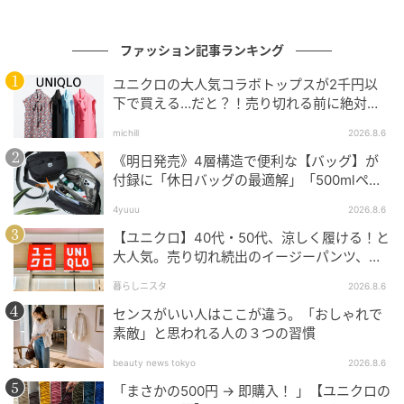
フォロー＆リポストという手軽な応募方法で、声優フ
ファッション記事ランキング
ァンもゲームファンも気軽に挑戦できるキャンペーン
です。
ユニクロの大人気コラボトップスが2千円以
下で買える…だと？！売り切れる前に絶対買
ミリオンモンスター公式Xの最新情報を確認しながら、
い！
michill
2026.8.6
4月15日の締め切りまでに応募が完了できます。
《明日発売》4層構造で便利な【バッグ】が
付録に「休日バッグの最適解」「500mlペッ
声優・菱川花菜さんによる直筆サイン色紙という希少
トボトルも入る」
なアイテムがプレゼントされます。
4yuuu
2026.8.6
【ユニクロ】40代・50代、涼しく履ける！と
「ミリオンモンスター」の新キャラクター追加と連動
大人気。売り切れ続出のイージーパンツ、買
ってみた！
した限定キャンペーンとして、ゲームの魅力をリアル
暮らしニスタ
2026.8.6
なコレクションで体感できます。
センスがいい人はここが違う。「おしゃれで
素敵」と思われる人の３つの習慣
Xのフォロー＆リポストのみという手軽さで、多くのフ
beauty news tokyo
2026.8.6
ァンが参加しやすい設計になっています。
「まさかの500円 → 即購入！ 」【ユニクロの