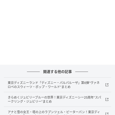
月15日（水）23:59
賞品：菱川花菜さん直筆サイン色紙（5名）
応募方法：X公式アカウント（@mmon_ex）をフォ
ロー＆対象ポストをリポスト
対象：日本国内在住の方
ゲームジャンル：スマホRPG（無料・一部アイテム
課金あり）
対応機種：iOS 13.0以降 / Android 6.0以降
EXは、iOS／Android向けスマホRPG「ミリオンモンス
関連する他の記事
ター」にて新キャラクター「七彩の魔導姫ルミナス・
グレア」を追加し、あわせて同キャラクターの声優を
東京ディズニーランド「ディズニー・パルパルーザ」第6弾“ヴァネ
務める菱川花菜さんの直筆サイン色紙が当たるプレゼ
ロペのスウィーツ・ポップ・ワールド”まとめ
ントキャンペーンを実施しています。
きらめくジュビリーブルーの世界！東京ディズニーシー25周年“スパ
ークリング・ジュビリー”まとめ
キャンペーン期間は2026年4月1日から4月15日23:59
までで、現在応募受付中です。
アナと雪の女王・塔の上のラプンツェル・ピーターパン！東京ディ