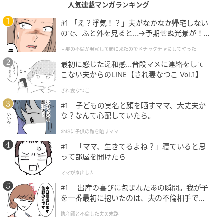
人気連載マンガランキング
応募方法はシンプルで、X（旧Twitter）の公式アカウ
#1 「え？浮気！？」夫がなかなか帰宅しない
ント「【公式】ミリオンモンスター（@mmon_ex）」
ので、ふと外を見ると…→予期せぬ光景が！
をフォローし、対象ポストをリポストするだけで応募
｜旦那の不倫が発覚して頭に来たのでメチャ
旦那の不倫が発覚して頭に来たのでメチャクチャにしてやった
が完了します。
クチャにしてやった
最初に感じた違和感…普段マメに連絡をして
こない夫からのLINE【され妻なつこ Vol.1】
当選者にはXのダイレクトメッセージおよびゲーム内メ
ッセージで連絡が届きます。
され妻なつこ
#1 子どもの実名と顔を晒すママ、大丈夫か
なお、転売防止のため当選者の氏名またはシリアルナ
な？なんて心配していたら。
ンバーが色紙に記入される場合があります。
SNSに子供の顔を晒すママ
#1 「ママ、生きてるよね？」寝ていると思
直筆サイン色紙はファンにとって手に入りにくいレア
って部屋を開けたら
なコレクターズアイテムです。
ママが家出した
「七彩の魔導姫ルミナス・グレア」というインパクト
#1 出産の喜びに包まれたあの瞬間。我が子
あるキャラクター名とともに、菱川花菜さんのサイン
を一番最初に抱いたのは、夫の不倫相手でし
た。
が一枚の色紙に収まる特別な仕様となっています。
助産師と不倫した夫の末路