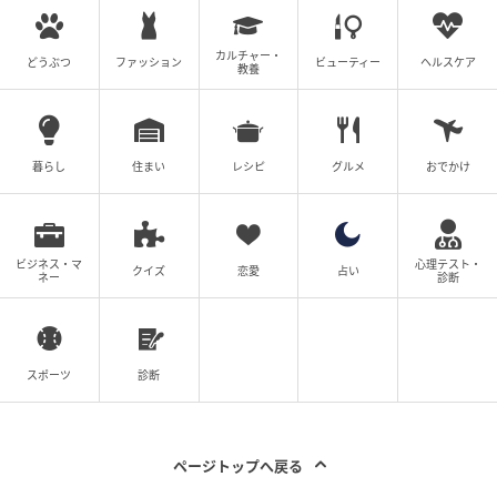
ください。最新情報は公式発表をご確認ください。
カルチャー・
どうぶつ
ファッション
ビューティー
元記事で読む
ヘルスケア
教養
次の記事
NY発ハイジュエラーが特別監修！ハリー・ウ
暮らし
住まい
レシピ
グルメ
おでかけ
ィンストン × パーク ハイアット 東京「アフ
タヌーンティー」
の記事をもっとみる
ビジネス・マ
心理テスト・
クイズ
恋愛
占い
ネー
診断
スポーツ
診断
ページトップへ戻る