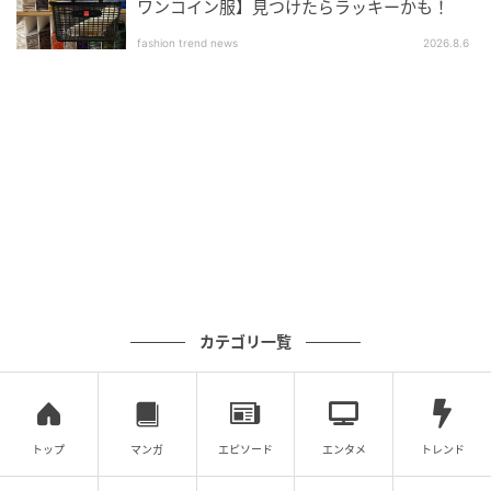
ミリオンモンスター「菱川花菜さん直筆サイン色紙プ
ワンコイン服】見つけたらラッキーかも！
レゼントキャンペーン」の紹介でした。
fashion trend news
2026.8.6
よくある質問
Q. キャンペーンの応募期間はいつまでです
か？
A. 2026年4月1日（水）00:00から2026年4月15日
（水）23:59まで応募を受け付けています。海外在住の
方は応募対象外で、日本国内在住の方のみ参加できま
カテゴリ一覧
す。
Q. キャンペーンはいつまで応募できますか？
トップ
マンガ
エピソード
エンタメ
トレンド
A. 応募期間や応募方法は記事内の案内に従ってご確認