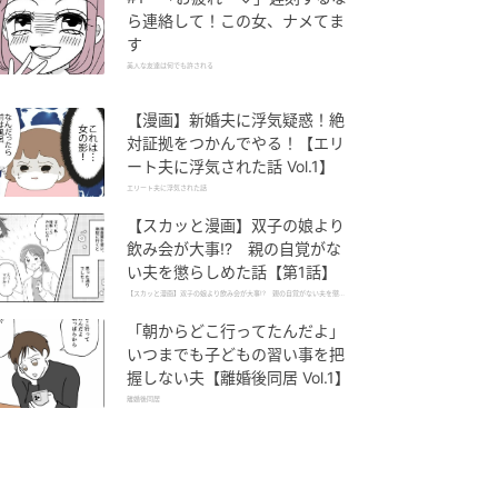
ら連絡して！この女、ナメてま
す
美人な友達は何でも許される
【漫画】新婚夫に浮気疑惑！絶
対証拠をつかんでやる！【エリ
ート夫に浮気された話 Vol.1】
エリート夫に浮気された話
【スカッと漫画】双子の娘より
飲み会が大事!? 親の自覚がな
い夫を懲らしめた話【第1話】
【スカッと漫画】双子の娘より飲み会が大事!? 親の自覚がない夫を懲ら
しめた話
「朝からどこ行ってたんだよ」
いつまでも子どもの習い事を把
握しない夫【離婚後同居 Vol.1】
離婚後同居