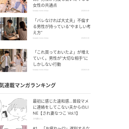
女性の共通点
beauty news tokyo
2026.8.8
「バレなければ大丈夫」不倫す
る男性が持っている“やましい考
え方”
beauty news tokyo
2026.8.8
「これ買っておいたよ」が増え
ていく。男性が“大切な相手”に
しかしない行動
beauty news tokyo
2026.8.8
気連載マンガランキング
最初に感じた違和感…普段マメ
に連絡をしてこない夫からのLI
NE【され妻なつこ Vol.1】
され妻なつこ
#1 「お疲れ〜♡」遅刻するな