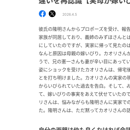
違いを再認識【実母が嫁い
2026.4.5
彼氏の隆明さんからプロポーズを受け、報
家族が同居しており、義姉のみずほさんと
にしていたのですが、実家に帰って見たの
なんと原因は母親の嫁いびり。カオリさん
うで、兄の憲一さんも妻が辛い目にあって
姿にショックを受けたカオリさんは、帰宅
とを打ち明けました。カオリさんの実家の
からいびられていた過去を告白。そして、
て、嫁いびりの事実をあえて伏せていたの
リさんは、悩みながらも隆明さんに実家で
た。隆明さんは、ただ黙ってカオリさんの