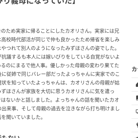
びり義母になっていた】
告のため実家に帰ることにしたカオリさん。実家には兄
は高校時代部活が同じで仲も良かったため帰省を楽しみ
はやつれて別人のようになったみずほさんの姿でした。
が抗議するも本人には嫁いびりをしている自覚がないよ
いるのにまるで他人事。優しかった母親の変わり果てた
カ
後に従姉で同じバレー部だったよっちゃんに実家でのこ
現状を知っていたよっちゃんは、カオリさんの母親が姑
みずほさんが家族を大切に思うカオリさんに気を遣っ
ではないかと話しました。よっちゃんの話を聞いたカオ
の出来事、そして母親の過去を泣きながら打ち明けまし
話を聞いていました。