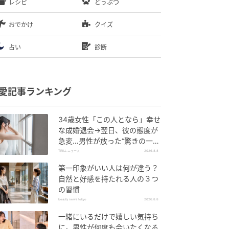
レシピ
どうぶつ
おでかけ
クイズ
占い
診断
愛記事ランキング
34歳女性「この人となら」幸せ
な成婚退会→翌日、彼の態度が
急変…男性が放った“驚きの一
言”に「誰も信じることができま
TRILL ニュース
2026.8.8
せん」
第一印象がいい人は何が違う？
自然と好感を持たれる人の３つ
の習慣
beauty news tokyo
2026.8.8
一緒にいるだけで嬉しい気持ち
に。男性が何度も会いたくなる