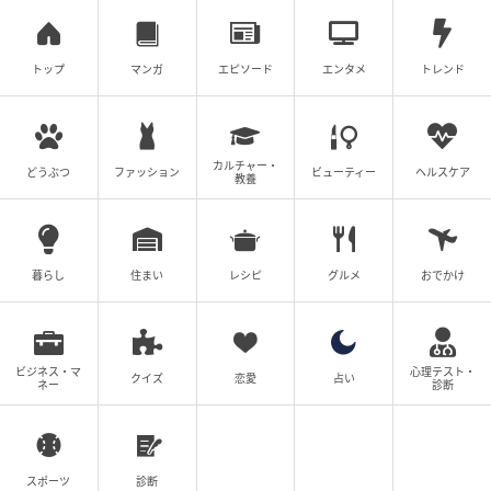
トップ
マンガ
エピソード
エンタメ
トレンド
カルチャー・
どうぶつ
ファッション
ビューティー
ヘルスケア
教養
暮らし
住まい
レシピ
グルメ
おでかけ
出典:ayapo様ご提供
シャギー素材にさりげなくラメを散りばめたプルオー
バーは、袖口がリブでキュッと引き締まっているので
ビジネス・マ
心理テスト・
クイズ
恋愛
占い
ネー
診断
たっぽりとしたボリュームスリーブで着こなせます。
首元はシンプルなクルーネックとなっているので1枚で
も決まるほか、同じクルーネックのTシャツをレイヤー
スポーツ
診断