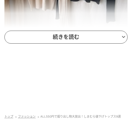
続きを読む
出典:hiro様ご提供
ニュアンス感が漂うウェーブと細かなストライプがデ
ザインされたプルオーバーは、フロントだけでなくバ
ックにも同じデザインが入っているのでプチプラ見え
しないのが嬉しいポイント。
もっちりとした素材はチクチクしにくく、ニット特有
のチクチクが苦手な人でも安心して着用出来るほか、
トップ
ファッション
ALL550円で掘り出し物大放出！しまむら値下げトップス9選
手の甲までかかる長めの袖丈がワンポイントになりま
す。