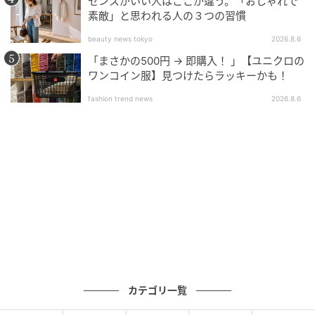
センスがいい人はここが違う。「おしゃれで
550円(税込)
素敵」と思われる人の３つの習慣
beauty news tokyo
2026.8.6
さりげなくラメが散りばめられたプルオーバ
「まさかの500円 → 即購入！ 」【ユニクロの
ー
ワンコイン服】見つけたらラッキーかも！
fashion trend news
2026.8.6
カテゴリ一覧