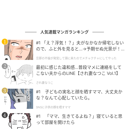
■アーガイルVネックニットプルオーバー 1,639円(税
込)→値下げ550円(税込)
人気連載マンガランキング
体型カバーに役立つ主張しすぎない求心柄の
#1 「え？浮気！？」夫がなかなか帰宅しない
プルオーバー
ので、ふと外を見ると…→予期せぬ光景が！
｜旦那の不倫が発覚して頭に来たのでメチャ
旦那の不倫が発覚して頭に来たのでメチャクチャにしてやった
クチャにしてやった
最初に感じた違和感…普段マメに連絡をして
こない夫からのLINE【され妻なつこ Vol.1】
され妻なつこ
#1 子どもの実名と顔を晒すママ、大丈夫か
な？なんて心配していたら。
SNSに子供の顔を晒すママ
#1 「ママ、生きてるよね？」寝ていると思
って部屋を開けたら