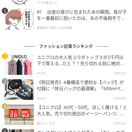
ママが家出した
#1 出産の喜びに包まれたあの瞬間。我が子
を一番最初に抱いたのは、夫の不倫相手でし
た。
助産師と不倫した夫の末路
ファッション記事ランキング
出典:aiai様ご提供
ユニクロの大人気コラボトップスが2千円以
下で買える…だと？！売り切れる前に絶対買
主張しすぎない求心柄とネップニットの組み合わせが
い！
michill
2026.8.6
大人可愛いプルオーバーは、ふんわりとしたボックス
《明日発売》4層構造で便利な【バッグ】が
シルエットが体型カバーに役立ちます！
付録に「休日バッグの最適解」「500mlペッ
トボトルも入る」
裾の両サイドにはスリットが入っているほか、バック
4yuuu
2026.8.6
ロングデザインとなっているのでヒップラインを自然
【ユニクロ】40代・50代、涼しく履ける！と
にカバーしてくれるでしょう。
大人気。売り切れ続出のイージーパンツ、買
ってみた！
暮らしニスタ
2026.8.6
■ネップ求心柄プルオーバー 1,639円(税込)→値下げ