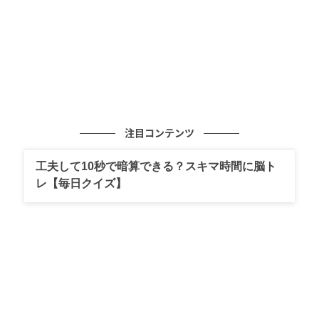
■ウェーブプルオーバー 1,639円(税込)→値下げ550円
(税込)
今っぽいカラーリングながら落ち着いた印象
のプルオーバー
注目コンテンツ
この投稿をInstagramで見る
工夫して10秒で暗算できる？スキマ時間に脳ト
(@itogo.love)がシェアした投稿
レ【毎日クイズ】
ダークブラウン×ネイビーのカラーリングが今っぽさを
演出しつつも落ち着いた雰囲気を漂わせるプルオーバ
ーは、コンパクトな丈感でスッキリと着こなせそう。
Vネックによって抜け感が簡単に出せるほか、寒さが厳
しい時期にはタートルネックやハイネックトップスを
レイヤードして着回せるでしょう。