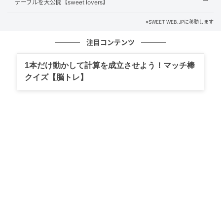
テーブルを大公開【sweet lovers】
※SWEET WEB.JPに移動します
注目コンテンツ
1本だけ動かして計算を成立させよう！マッチ棒
【クレンジング】
天然由来成分*100％の肌にやさしい
クイズ【脳トレ】
ジェルタイプ。ふっくらとした濃密なテクスチャーな
のに、するする～っと摩擦を感じない使い心地。 ＊天
然成分を化学的に反応させた成分を含む
【洗顔】
洗いあがりはしっとりもっちり。キメの細か
いふわふわの泡で肌をつつみ込む。
肌のちからを底上げする保湿オールインワン