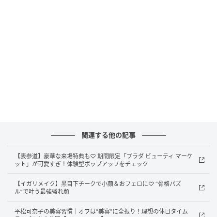
濃密で摩擦レスなクレンジング＆洗顔でやさ
しくあらう
関連する他の記事
【表参道】豪華な来場特典も♡ 期間限定「プラダ ビューティ マーケ
ット」が可愛すぎ！体験型ポップアップをチェック
【イガリメイク】黒目下チークで小顔＆おフェロに♡ “骨格パズ
ル”で叶う最強盛れ顔
平松可奈子の美容習慣｜オフは“美容”に全振り！理想の休日タイム