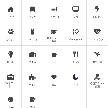
トップ
マンガ
エピソード
エンタメ
トレンド
カルチャー・
どうぶつ
ファッション
ビューティー
ヘルスケア
教養
暮らし
住まい
レシピ
グルメ
おでかけ
【オイル】
髪や頭皮、全身に使える万能オイル。ボデ
ィケア、髪のスタイリングや、頭皮クレンジング、ス
キンケアの導入的にも使えて、日常からスペシャルま
ビジネス・マ
心理テスト・
クイズ
恋愛
占い
で幅広いケアができるマルチプレイヤー。カバンに1本
ネー
診断
入れておくと、ちょっとしたトラブルにも対応ができ
て安心！
スポーツ
診断