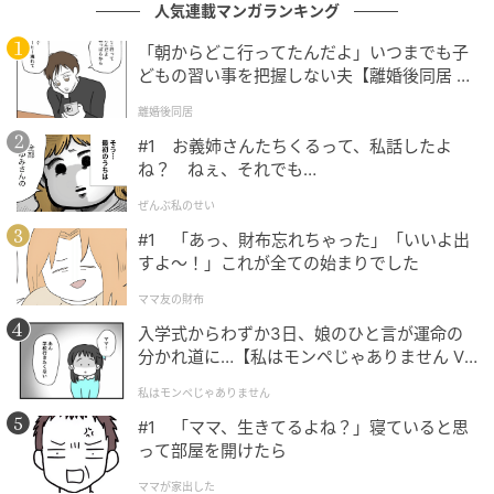
人気連載マンガランキング
「朝からどこ行ってたんだよ」いつまでも子
どもの習い事を把握しない夫【離婚後同居 Vo
l.1】
離婚後同居
#1 お義姉さんたちくるって、私話したよ
ね？ ねぇ、それでも…
ぜんぶ私のせい
#1 「あっ、財布忘れちゃった」「いいよ出
すよ〜！」これが全ての始まりでした
ママ友の財布
入学式からわずか3日、娘のひと言が運命の
分かれ道に…【私はモンペじゃありません Vo
l.1】
私はモンペじゃありません
#1 「ママ、生きてるよね？」寝ていると思
って部屋を開けたら
ママが家出した