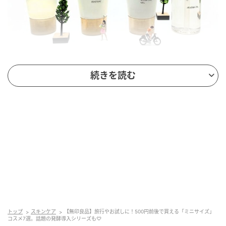
続きを読む
〈左から〉無印良品 マイルドジェルクレンジング（携
帯用） 30g ￥350、マイルド保湿洗顔フォーム（携帯
用） 30g ￥350、敏感肌用オールインワンジェル（携
帯用） 30g ￥450、ホホバオイル（携帯用） 50ml
￥890
外出先でメイクを落とすなら、“保湿重視”のアイテムが
おすすめ。朝と夜、室内外と、寒暖差にふれることが
多いから、肌の水分補給はしっかりしておきたいも
の。
トップ
スキンケア
【無印良品】旅行やお試しに！500円前後で買える「ミニサイズ」
コスメ7選。話題の発酵導入シリーズも♡