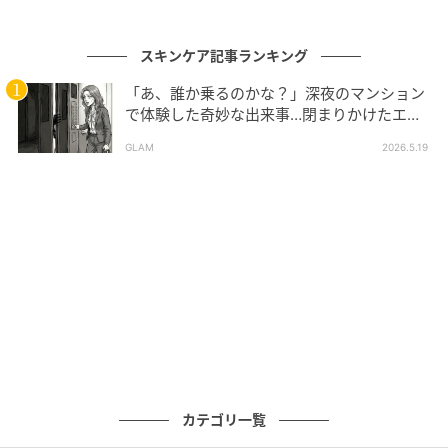
【オールインワン】
荷物を減らすなら、やっぱりオー
ルインワンが最強！ 3種の植物エキス、セラミドや５
スキンケア記事ランキング
種のアミノ酸を配合した、保湿に注力したアイテム。
「あ、誰か乗るのかな？」深夜のマンション
乾燥やゆらぎを感じやすい今の時季には欠かせませ
で体験した奇妙な出来事…閉まりかけたエレ
ん！
ベーターの扉をこじ開けた「何か」
GLAM
2026.5.19
髪や頭皮、全身に使える万能オイル
カテゴリ一覧