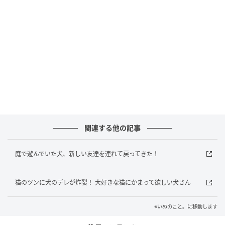
「僕はママじゃないんだけどな……」
と戸惑いつつも、子猫を驚かせないよう、
じっと動かずに受け入れる犬さん。
その穏やかな眼差しは、
種族を超えた優しさに満ちあふれています。
初めての出会いで見せた、奇跡のような甘えん坊タイ
関連する他の記事
ム。
庭で遊んでいた犬、新しい友達を連れて戻ってきた！
このまま一気に仲良くなれるかな？
猫のツンに犬のデレが炸裂！ 大好きな猫にかまって欲しい犬さん
今後の関係が気になるふたりなのでした。
※いぬのこと。に移動します