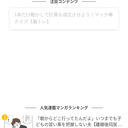
注目コンテンツ
グルメ、ギャグ、子育て、旅行記……全部、読
めます。
元記事で読む
次の記事
「可愛くてたまらない！」よちよち子猫を慈
しむ、強くて凛々しい大型犬のギャップ
人気連載マンガランキング
の記事をもっとみる
「朝からどこ行ってたんだよ」いつまでも子
どもの習い事を把握しない夫【離婚後同居 Vo