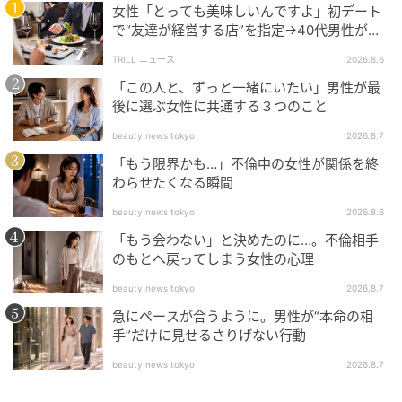
女性「とっても美味しいんですよ」初デート
で“友達が経営する店”を指定→40代男性が向
かうが…待ち受けていた“悲惨な結末”
TRILL ニュース
2026.8.6
「この人と、ずっと一緒にいたい」男性が最
後に選ぶ女性に共通する３つのこと
beauty news tokyo
2026.8.7
「もう限界かも…」不倫中の女性が関係を終
わらせたくなる瞬間
beauty news tokyo
2026.8.6
「もう会わない」と決めたのに…。不倫相手
のもとへ戻ってしまう女性の心理
beauty news tokyo
2026.8.7
急にペースが合うように。男性が“本命の相
手”だけに見せるさりげない行動
beauty news tokyo
2026.8.7