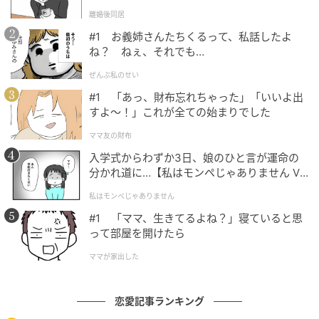
l.1】
離婚後同居
#1 お義姉さんたちくるって、私話したよ
ね？ ねぇ、それでも…
ぜんぶ私のせい
#1 「あっ、財布忘れちゃった」「いいよ出
すよ〜！」これが全ての始まりでした
ママ友の財布
入学式からわずか3日、娘のひと言が運命の
分かれ道に…【私はモンペじゃありません Vo
l.1】
私はモンペじゃありません
#1 「ママ、生きてるよね？」寝ていると思
って部屋を開けたら
ママが家出した
恋愛記事ランキング