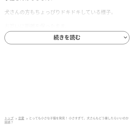
犬さんの方もちょっぴりドキドキしている様子。
お互いに距離を保ったまま、
続きを読む
じーっと様子を伺っています。
「いきなり仲良くなるのは難しいかな？」
……そんな空気が流れた、その時でした。
なんと子猫さんの方からトコトコと歩み寄り、
犬さんの近くへ。
そして、ママのミルクをもらう時のような手つきで、
トップ
恋愛
とっても小さな子猫を発見！ 小さすぎて、犬さんもどう接したらいいのか
困惑？
一生懸命に毛をかき分ける仕草を見せ始めます。