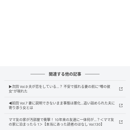
ウーマンエキサイト
関連する他の記事
▶︎次回 Vol.9 夫が恋をしている…？ 不安で揺れる妻の前に“噂の彼
女”が現れた
◀︎前回 Vol.7 妻に説明できないまま事態は悪化…追い詰められた夫に
寄り添う女とは
ママ友の家が汚部屋で衝撃！ 10年来の友達に一体何が…？＜ママ友
の家に泊まったら 1＞【本当にあった読者のはなし Vol.130】
ウーマンエキサイト