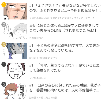
#1 「え？浮気！？」夫がなかなか帰宅しない
ので、ふと外を見ると…→予期せぬ光景が！
｜旦那の不倫が発覚して頭に来たのでメチャ
旦那の不倫が発覚して頭に来たのでメチャクチャにしてやった
クチャにしてやった
最初に感じた違和感…普段マメに連絡をして
こない夫からのLINE【され妻なつこ Vol.1】
ウーマンエキサイト
され妻なつこ
#1 子どもの実名と顔を晒すママ、大丈夫か
な？なんて心配していたら。
SNSに子供の顔を晒すママ
#1 「ママ、生きてるよね？」寝ていると思
って部屋を開けたら
ママが家出した
#1 出産の喜びに包まれたあの瞬間。我が子
を一番最初に抱いたのは、夫の不倫相手でし
た。
助産師と不倫した夫の末路