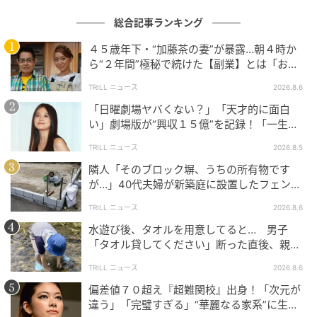
ウーマンエキサイト
総合記事ランキング
４５歳年下・“加藤茶の妻”が暴露…朝４時か
ら“２年間”極秘で続けた【副業】とは「お金
を稼ぐのって大変」
TRILL ニュース
2026.8.6
「日曜劇場ヤバくない？」「天才的に面白
い」劇場版が“興収１５億”を記録！「一生言
い続ける」放送後も続く“切望の声”
TRILL ニュース
2026.8.5
隣人「そのブロック塀、うちの所有物です
が…」40代夫婦が新築庭に設置したフェン
ス、直後に迫られた"顛末"
TRILL ニュース
2026.8.6
水遊び後、タオルを用意してると… 男子
ウーマンエキサイト
「タオル貸してください」断った直後、親が
大声で放った一言に絶句
TRILL ニュース
2026.8.6
偏差値７０超え『超難関校』出身！「次元が
違う」「完璧すぎる」“華麗なる家系”に生ま