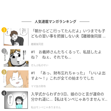
人気連載マンガランキング
「朝からどこ行ってたんだよ」いつまでも子
どもの習い事を把握しない夫【離婚後同居 Vo
l.1】
離婚後同居
ブログ：ツムママ（
ツムママは静かに暮らしたい
）
#1 お義姉さんたちくるって、私話したよ
ね？ ねぇ、それでも…
ぜんぶ私のせい
#101 あんたの家族に全てバラしたい
#1 「あっ、財布忘れちゃった」「いいよ出
すよ〜！」これが全ての始まりでした
次の話を読む
前の話
ママ友の財布
第101話
入学式からわずか3日、娘のひと言が運命の
分かれ道に…【私はモンペじゃありません Vo
l.1】
半分夫
私はモンペじゃありません