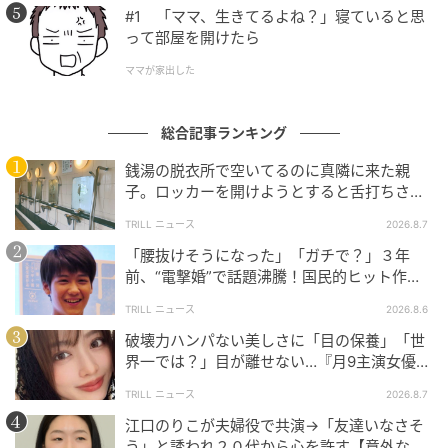
ツムママ
#1 「ママ、生きてるよね？」寝ていると思
全話一覧を見る
って部屋を開けたら
ママが家出した
クリエイター情報
総合記事ランキング
ツムママ
銭湯の脱衣所で空いてるのに真隣に来た親
夫と子供と暮らしながら、主に対人トラブルなど実
体験をもとに漫画を描き、ブログで発信していま
子。ロッカーを開けようとすると舌打ちさ
す。
れ…→直後、娘の放った“純粋な一言”に「心の
TRILL ニュース
2026.8.7
中で拍手」
作品をもっとみる
「腰抜けそうになった」「ガチで？」３年
前、“電撃婚”で話題沸騰！国民的ヒット作
『逃げ恥』で異彩放った【国宝級イケメン】
TRILL ニュース
2026.8.6
の記事をもっとみる
破壊力ハンパない美しさに「目の保養」「世
界一では？」目が離せない…『月9主演女優
（34歳）』“極上”美ショットがすごい
TRILL ニュース
2026.8.7
江口のりこが夫婦役で共演→「友達いなさそ
う」と誘われ２０代から心を許す【意外な親