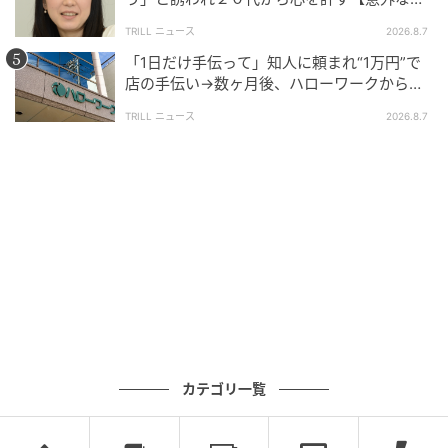
友芸人】とは？
TRILL ニュース
2026.8.7
「1日だけ手伝って」知人に頼まれ“1万円”で
店の手伝い→数ヶ月後、ハローワークから届
いた電話に50代女性が“青ざめたワケ”
TRILL ニュース
2026.8.7
カテゴリ一覧