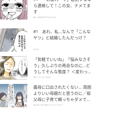
ら連絡して！この女、ナメてま
す
美人な友達は何でも許される
#1 あれ、私…なんで「こんな
ヤツ」と結婚したんだっけ？
半分夫
「気軽でいいね」「悩みなさそ
う」久しぶりの再会なのに…ど
うしてそんな態度？ ＜変わって
しまった友人 1話＞【ため息が
変わってしまった友人
こぼれる日には】
義母に口出されたくない… 周囲
よりいい母親だと思うのに／祖
父母に子育て頼っちゃダメです
か？（1）【私のママ友付き合
祖父母に子育て頼っちゃダメですか？
い事情 まんが】