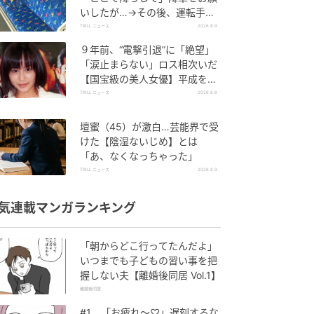
いしたが…→その後、運転手が
放った一言とは？
TRILL ニュース
2026.8.9
９年前、“電撃引退”に「絶望」
「涙止まらない」ロス相次いだ
【国宝級の美人女優】平成を風
靡した「伝説的」逸材
TRILL ニュース
2026.8.8
壇蜜（45）が激白…芸能界で受
けた【陰湿ないじめ】とは
「あ、なくなっちゃった」
TRILL ニュース
2026.8.9
気連載マンガランキング
「朝からどこ行ってたんだよ」
いつまでも子どもの習い事を把
握しない夫【離婚後同居 Vol.1】
離婚後同居
#1 「お疲れ〜♡」遅刻するな