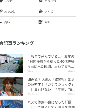
レシピ
どうぶつ
おでかけ
クイズ
占い
診断
合記事ランキング
「卵まで産んでいる…」お盆の
4日間帰省から戻った40代夫婦
→庭に出た瞬間、思わず立ち尽
くしたワケ
TRILL ニュース
2026.8.9
偏差値７０超え『難関校』出身
の超秀才！「ガチでショック」
「仕事行けない」７年前、“電撃
婚”にロス相次いだ【美人アナ】
TRILL ニュース
2026.8.9
バスで体調不良になった妊婦
「ここで降ろして」降車をお願