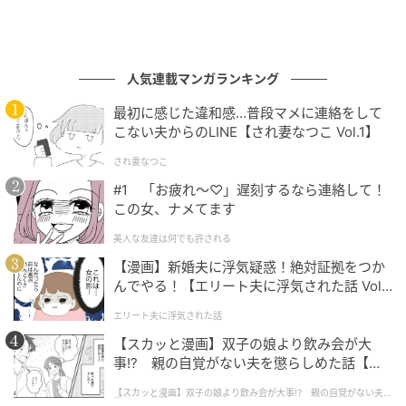
人気連載マンガランキング
最初に感じた違和感…普段マメに連絡をして
こない夫からのLINE【され妻なつこ Vol.1】
され妻なつこ
#1 「お疲れ〜♡」遅刻するなら連絡して！
この女、ナメてます
美人な友達は何でも許される
【漫画】新婚夫に浮気疑惑！絶対証拠をつか
んでやる！【エリート夫に浮気された話 Vol.
1】
エリート夫に浮気された話
【スカッと漫画】双子の娘より飲み会が大
事!? 親の自覚がない夫を懲らしめた話【第1
話】
【スカッと漫画】双子の娘より飲み会が大事!? 親の自覚がない夫を
懲らしめた話