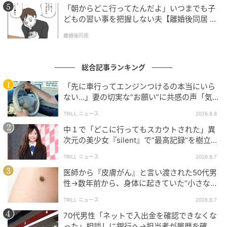
「朝からどこ行ってたんだよ」いつまでも子
どもの習い事を把握しない夫【離婚後同居 Vo
l.1】
離婚後同居
総合記事ランキング
「先に車行ってエンジンつけるの本当にいら
ない…」妻の切実な“お願い”に共感の声「気
づかないんですよね…」
TRILL ニュース
2026.8.8
中１で「どこに行ってもスカウトされた」異
次元の美少女『silent』で“最高記録”を樹立し
た「反則級」の【トップ女優】
TRILL ニュース
2026.8.7
医師から『皮膚がん』と言い渡された50代男
性→数年前から、身体に起きていた“小さな異
変”に「あのとき受診していれば…」
TRILL ニュース
2026.8.7
70代男性「ネットで入出金を確認できなくな
った」相談しに銀行へ→担当者が履歴を確認