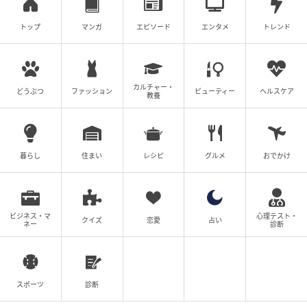
ツムママ
トップ
マンガ
エピソード
エンタメ
トレンド
全話一覧を見る
クリエイター情報
カルチャー・
どうぶつ
ファッション
ビューティー
ヘルスケア
教養
ツムママ
夫と子供と暮らしながら、主に対人トラブルなど実
体験をもとに漫画を描き、ブログで発信していま
す。
暮らし
住まい
レシピ
グルメ
おでかけ
作品をもっとみる
ビジネス・マ
心理テスト・
クイズ
恋愛
占い
ネー
診断
の記事をもっとみる
スポーツ
診断