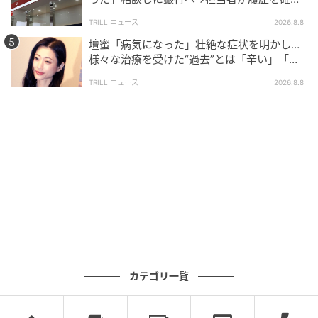
したところ…判明した“恐ろしい事実”
TRILL ニュース
2026.8.8
壇蜜「病気になった」壮絶な症状を明かし…
様々な治療を受けた“過去”とは「辛い」「苦
しい」
TRILL ニュース
2026.8.8
ブログ：ツムママ（
ツムママは静かに暮らしたい
）
#38 もう…疲れたよ…
次の話を読む
前の話
第38話
カテゴリ一覧
半分夫