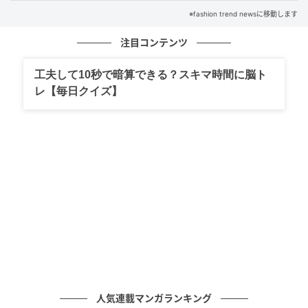
※fashion trend newsに移動します
注目コンテンツ
工夫して10秒で暗算できる？スキマ時間に脳ト
レ【毎日クイズ】
出典：GU
【GU】「シアーブルゾン」¥2,990（税込）
「小さめの襟でカジュアルにもきれいめにも着まわし
やすい」（公式サイトより）シンプルなブルゾン。袖
口にはゴムが入っているのでたくし上げやすく、簡単
人気連載マンガランキング