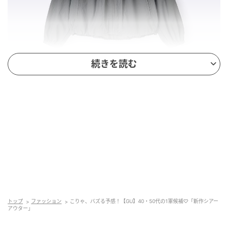
続きを読む
出典：GU
【GU】「UVカットシアーパーカ」¥2,990（税込）
透け感のあるシアー素材のパーカは、気温差対策にぴ
ったり。背中にギャザーの寄ったデザインが可愛らし
く、裾のドロストを絞ると丸みのあるシルエットを楽
トップ
ファッション
こりゃ、バズる予感！【GU】40・50代の1軍候補♡「新作シアー
しめます。軽く持ち運びやすいうえ、UVカット・撥水
アウター」
機能付きなのも嬉しいポイント。ジーンズと合わせて