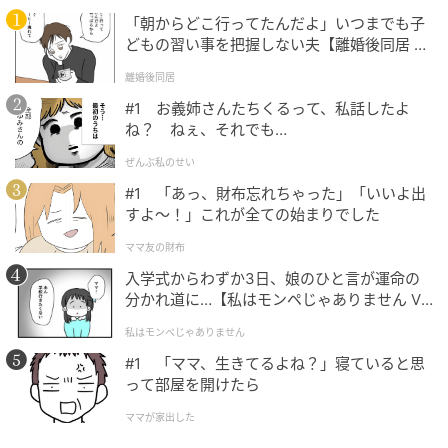
に抜け感をプラスできそう。こちらも裾のドロストを
「朝からどこ行ってたんだよ」いつまでも子
絞れるので、女性らしいシルエットで着こなせます。
どもの習い事を把握しない夫【離婚後同居 Vo
l.1】
離婚後同居
※すべての商品情報・画像はGU出典です。
#1 お義姉さんたちくるって、私話したよ
※記事内の情報は執筆時のものになります。価格変更
ね？ ねぇ、それでも…
や、販売終了の可能性もございます。最新の商品情報
は各お店・ブランドなどにご確認くださいませ。
ぜんぶ私のせい
#1 「あっ、財布忘れちゃった」「いいよ出
writer：Emika.M
すよ〜！」これが全ての始まりでした
ママ友の財布
元記事で読む
入学式からわずか3日、娘のひと言が運命の
分かれ道に…【私はモンペじゃありません Vo
次の記事
l.1】
私はモンペじゃありません
【ユニクロ新作】がアツい！ 発売したら即ゲ
#1 「ママ、生きてるよね？」寝ていると思
ット推奨♡「注目アイテム」
って部屋を開けたら
ママが家出した
の記事をもっとみる