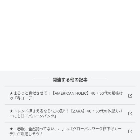
カジュアルに、ワンピースに合わせるのも◎ 人気が高
まりそうなので、早めのチェックがおすすめです。
シンプルで着まわしやすい大人っぽブルゾン
関連する他の記事
★まるっと真似させて！【AMERICAN HOLIC】40・50代の垢抜け
♡「春コーデ」
★トレンド押さえるなら“この形”！【ZARA】40・50代の体型カバ
ーにも◎「バルーンパンツ」
★「春服、全然持ってない、、」→【グローバルワーク値下げカー
デ】が活躍しそう！