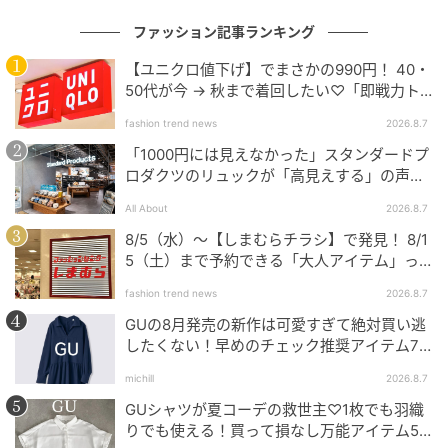
ファッション記事ランキング
【ユニクロ値下げ】でまさかの990円！ 40・
50代が今 → 秋まで着回したい♡「即戦力ト
ップス」
fashion trend news
2026.8.7
「1000円には見えなかった」スタンダードプ
ロダクツのリュックが「高見えする」の声。
2個購入する人も
All About
2026.8.7
8/5（水）〜【しまむらチラシ】で発見！ 8/1
5（土）まで予約できる「大人アイテム」っ
て？
fashion trend news
2026.8.7
GUの8月発売の新作は可愛すぎて絶対買い逃
したくない！早めのチェック推奨アイテム7
連発
michill
2026.8.7
GUシャツが夏コーデの救世主♡1枚でも羽織
りでも使える！買って損なし万能アイテム5