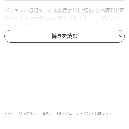
バラエティ番組で、ある女優に対し“猛獣”との評判が明
かされスタジオが大いに盛り上がりました。熱心な仕
事ぶりが評価される一方、その情熱がときに強い印象
を与えることもあるとか。さらに、本人もその“業界内
続きを読む
評価”を知り、驚きとともにユーモラスな反応を見せま
した。いったい、番組出演者やスタッフから“猛獣”と
いうニックネームで語られる女優とは誰なのでしょう
か？
ヒント…
兵庫県出身、ドラマや映画で数々の主演経験あり
2026年のNetflixの作品『地獄に墜ちるわよ』で注
目を集めた
トップ
「私の評判って…」業界内で“猛獣”と呼ばれている【美しき女優】とは？