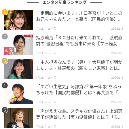
エンタメ記事ランキング
「定期的に会います」川口春奈が「いとこの
お兄ちゃんみたい」と慕う【国民的俳優】と
は？
TRILL ニュース
2026.8.6
指原莉乃「３０分だけ来てくれて」 渡航直
前の“過密日程”でも食事に来た【フッ軽女
優】とは？
TRILL ニュース
2026.8.6
「主人担当なんです（笑）」大島優子が明か
した、夫・林遣都の【頼もしい家事】とは？
思いやりあふれる工夫も
TRILL ニュース
2026.8.6
「すごい生意気」阿部寛が“第一印象”をぶっ
ちゃけた【国民的俳優】とは？再共演で「完
璧です」と絶賛
TRILL ニュース
2026.8.6
「声がええなあ。ステキな俳優さん」上沼恵
美子が絶賛した【実力派俳優】とは？「ちょ
っと古い男前やねん」
TRILL ニュース
2026.8.6