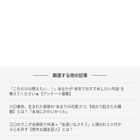
「この業界内での私の評判って猛獣って言われ
てるんだ」
答えは……
戸田恵梨香
さんです！
戸田恵梨香さんが、2026年4月26日放送のTBS系『日
曜日の初耳学』に出演。主演を務めるNetflixのドラマ
『地獄に堕ちるわよ』での現場エピソードが明かされ
ました。取材を受けた瀧本智行監督は、「“彼女は猛獣
だよ”という人もいて戦々恐々としていた」と率直に明
関連する他の記事
かす一方、「実際は、ものづくりに対して誠実で、違
「これだけは教えたい…！」あなたが“本気でおすすめしたい作品”を
和感をストレートにぶつける。意見に助けられること
教えてください🔥【アンケート募集】
も多い」と絶賛。戸田さんが「この業界内では私の評
川口春奈、生まれた直後の“あまりの可愛さ”に【地元で起きた大騒
判って『猛獣』って言われてるんだ」と苦笑すると、
動】とは？「本当にかわいかった」
MCの林修さんが「そこ気になりました？」と問いかけ
ます。戸田さんは「そっちが気になりました」と明か
江口のりこが夫婦役で共演→「友達いなさそう」と誘われ２０代か
ら心を許す【意外な親友芸人】とは？
しつつ、「共演者の方にも“楽しい作品に出合えた”と思