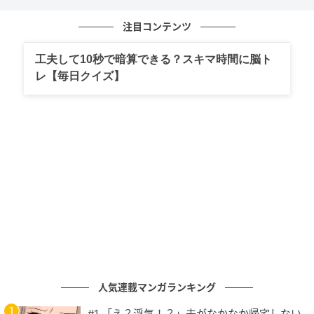
ってもらいたいというのが強くあって、妥協できない
んです」と熱い思いも語っていました。
注目コンテンツ
工夫して10秒で暗算できる？スキマ時間に脳ト
レ【毎日クイズ】
現場を支える姿勢と熱意
戸田恵梨香さんの、主演作に対して納得いくまでスタ
ッフと意見を交わし、作品への誇りやこだわりを大切
にする姿勢が印象的でした。妥協を許さず、共演者や
スタッフが「おもしろい現場だった」と思える作品作
りを心がけているという戸田さん。そんなひたむきな
姿が、業界から厚い信頼を寄せられる理由だといえる
でしょう。現場での“猛獣”エピソードも、彼女の本気度
あふれるものづくりへの証なのかもしれません。
次の記事
人気連載マンガランキング
#1 夫の「元不倫相手」から、１通の手紙が
#1 「え？浮気！？」夫がなかなか帰宅しない