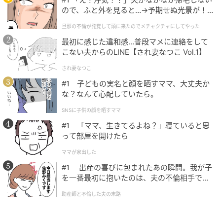
届きました。
ので、ふと外を見ると…→予期せぬ光景が！
｜旦那の不倫が発覚して頭に来たのでメチャ
旦那の不倫が発覚して頭に来たのでメチャクチャにしてやった
クチャにしてやった
の記事をもっとみる
最初に感じた違和感…普段マメに連絡をして
こない夫からのLINE【され妻なつこ Vol.1】
され妻なつこ
#1 子どもの実名と顔を晒すママ、大丈夫か
な？なんて心配していたら。
SNSに子供の顔を晒すママ
#1 「ママ、生きてるよね？」寝ていると思
って部屋を開けたら
ママが家出した
#1 出産の喜びに包まれたあの瞬間。我が子
を一番最初に抱いたのは、夫の不倫相手でし
た。
助産師と不倫した夫の末路