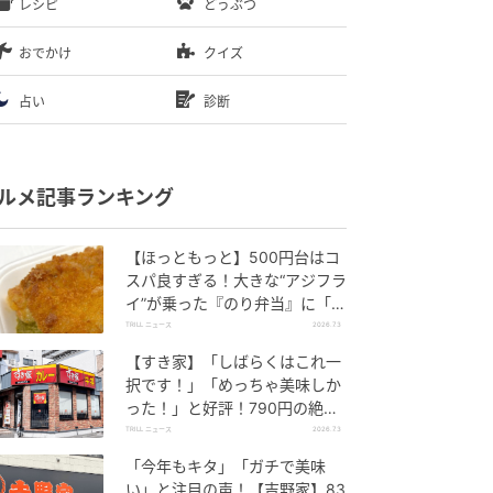
レシピ
どうぶつ
おでかけ
クイズ
占い
診断
ルメ記事ランキング
【ほっともっと】500円台はコ
スパ良すぎる！大きな“アジフラ
イ”が乗った『のり弁当』に「ふ
っくら」「うまそうだ！」と好
TRILL ニュース
2026.7.3
評の声
【すき家】「しばらくはこれ一
択です！」「めっちゃ美味しか
った！」と好評！790円の絶品
丼、もうチェックした？
TRILL ニュース
2026.7.3
「今年もキタ」「ガチで美味
い」と注目の声！【吉野家】83