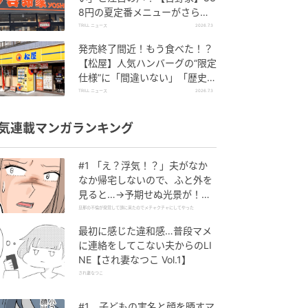
8円の夏定番メニューがさらに
パワーアップしていて旨すぎた
TRILL ニュース
2026.7.3
発売終了間近！もう食べた！？
【松屋】人気ハンバーグの“限定
仕様”に「間違いない」「歴史が
動く」と絶賛の声
TRILL ニュース
2026.7.3
気連載マンガランキング
#1 「え？浮気！？」夫がなか
なか帰宅しないので、ふと外を
見ると…→予期せぬ光景が！｜
旦那の不倫が発覚して頭に来た
旦那の不倫が発覚して頭に来たのでメチャクチャにしてやった
のでメチャクチャにしてやった
最初に感じた違和感…普段マメ
に連絡をしてこない夫からのLI
NE【され妻なつこ Vol.1】
され妻なつこ
#1 子どもの実名と顔を晒すマ