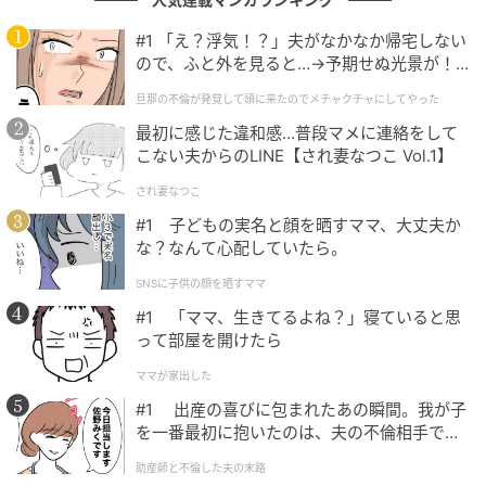
した。
#1 「え？浮気！？」夫がなかなか帰宅しない
キャプションに「久しぶりの描画楽しかった」と、綴
ので、ふと外を見ると…→予期せぬ光景が！
｜旦那の不倫が発覚して頭に来たのでメチャ
っていた天野さん。制作を心から楽しんだことが感じ
旦那の不倫が発覚して頭に来たのでメチャクチャにしてやった
クチャにしてやった
られます。
最初に感じた違和感…普段マメに連絡をして
こない夫からのLINE【され妻なつこ Vol.1】
多彩な才能を発揮する天野さんから、ますます目が離
され妻なつこ
せませんね！
#1 子どもの実名と顔を晒すママ、大丈夫か
な？なんて心配していたら。
画像提供
SNSに子供の顔を晒すママ
#1 「ママ、生きてるよね？」寝ていると思
天野ちよ（
@el_mundo_mar_sol_nail
）
って部屋を開けたら
1994年9月2日生まれ。モデルとして芸能活動をスター
ママが家出した
トさせ、レースクイーンやラウンドガールとして活動
#1 出産の喜びに包まれたあの瞬間。我が子
した後、2024年11月にデビューを果たした。
を一番最初に抱いたのは、夫の不倫相手でし
た。
身長169cmの美貌と愛らしいルックスを兼ね備え、デ
助産師と不倫した夫の末路