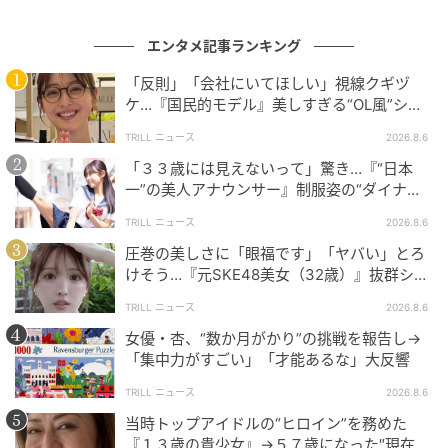
ビュー直後から大きな注目を集める存在に。これまで
に数々の有名誌の表紙を飾ってきた。今、もっとも勢
エンタメ記事ランキング
いのある女性の1人である。
「反則」「会社にいてほしい」視線クギヅ
※記事内の写真は、ご本人のInstagram投稿をもとに
ケ…『国民的モデル』美しすぎる“OL風”ショ
ットに「最高にいい」
紹介しています。無断転載はお控えください。
TRILL ニュース
2026.8.6
「３３歳には見えないって」驚き…『“日本
次の記事
一”の美人アナウンサー』制服姿の“ダイナミ
ックキック”に熱視線
#1 子どもの実名と顔を晒すママ、大丈夫か
TRILL ニュース
2026.8.6
な？なんて心配していたら。
圧巻の美しさに「眼福です」「ヤバい」とろ
けそう…『元SKE48美女（32歳）』抜群ショ
ットに「マジ可愛い」
の記事をもっとみる
TRILL ニュース
2026.8.6
女優・杏、“数か月がかり”の挑戦を報告し→
「集中力がすごい」「才能あるな」大反響
TRILL ニュース
2026.8.6
当時トップアイドルの“ヒロイン”を務めた
『１３歳の貴少女』→５７歳になった″現在の