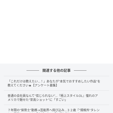
@el_mundo_mar_sol_nail
そして約3ヶ月の時を経て、ついに天野さん自らが手掛
けた似顔絵が完成！キャプションには「遅くなってご
めんね」と、ファンを待たせてしまったことへの優し
い気遣いの言葉が綴られていました。
関連する他の記事
「これだけは教えたい…！」あなたが“本気でおすすめしたい作品”を
色紙いっぱいに描かれた似顔絵は、赤や黄色を取り入
教えてください🔥【アンケート募集】
れたタッチが印象的。ゴールドやパールなど、様々な
アクリル絵の具を使い分けて仕上げたのだとか。表情
普通の会社員なんて“信じられない”…『極上スタイルOL』憧れのア
メリカで魅せた“至高ショット”に「すごい」
の繊細さや陰影の付け方など、本格的な画力が伝わっ
てきますね。
７年間の“保育士”勤務→芸能界へ飛び込み…３２歳『“規格外”タレン