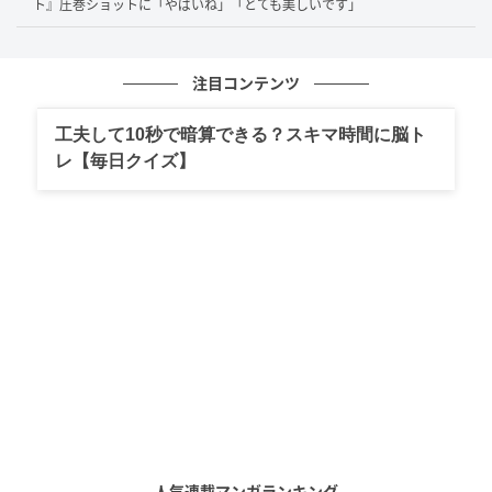
ト』圧巻ショットに「やばいね」「とても美しいです」
この日の天野さんは、ホワイトが主役の清楚な装い。
内巻きにカールしたミディアムヘアと、優しげな微笑
注目コンテンツ
みが素敵です。
工夫して10秒で暗算できる？スキマ時間に脳ト
また、服装もシンプルな装いだからこそ、天野さんの
レ【毎日クイズ】
良さが際立っていますね。ふんわり柔らかな表情のギ
ャップに、思わずうっとりしてしまいます。
「上手すぎる」「天野画伯」ファンから称賛
の声続々
天野さん渾身の似顔絵には、ファンからも「上手すぎ
る」「天野画伯」「目元のキラキラした表現が素晴ら
しい」「かわいすぎます」「たまりませんね」など、
その画力と美貌を絶賛するコメントが多数寄せられま
人気連載マンガランキング