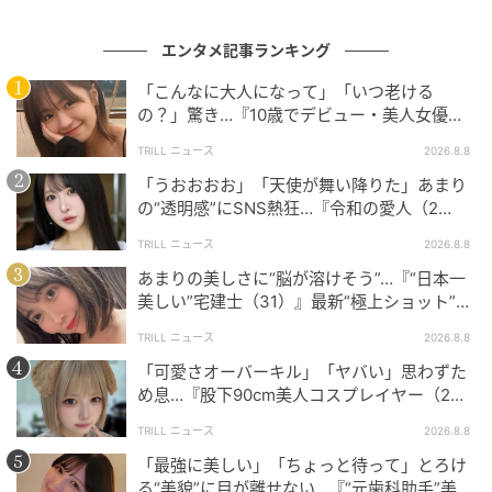
エンタメ記事ランキング
「こんなに大人になって」「いつ老ける
の？」驚き…『10歳でデビュー・美人女優（2
6歳）』最新“クギヅケショット”に夢中
TRILL ニュース
2026.8.8
「うおおおお」「天使が舞い降りた」あまり
の“透明感”にSNS熱狂…『令和の愛人（2
8）』“予想外”の最新ショットに「女神さま」
TRILL ニュース
2026.8.8
あまりの美しさに“脳が溶けそう”…『“日本一
出典：マシンガンズ滝沢（@takizawa0914）さん
美しい”宅建士（31）』最新“極上ショット”に
では、ライターを捨てる前にやるべき「ガス抜き」と
「マジで眼福です」「超綺麗」
TRILL ニュース
2026.8.8
は、どのようにすればいいのでしょうか？
「可愛さオーバーキル」「ヤバい」思わずた
め息…『股下90cm美人コスプレイヤー（2
実はとても簡単で、「火をつけてから息で吹き消し、
2）』“最新ショット”が美しすぎる
着火レバーをテープで固定する」だけでOK！ただし、
TRILL ニュース
2026.8.8
部屋の中で行うと危険なので、必ず室外で行ってくだ
「最強に美しい」「ちょっと待って」とろけ
る“美貌”に目が離せない…『“元歯科助手”美女