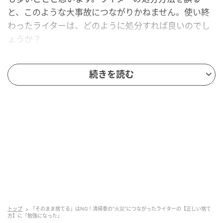
と、このような大事故につながりかねません。使い終
わったライターは、どのように処分すれば良いのでし
ょうか？
気になる投稿が、こちら！
続きを読む
【今日のごみトリビア】
以前、紙タバコが多かった頃、ライターは清掃車火
災の原因の上位で危ないので、ライターだけでまと
めて不燃ごみか危険ごみなど自治体のルールに従っ
て出してくれると嬉しいです。ちなみにガス抜きは
点けてから、息で消してテープを貼るとガス抜きで
きますよ（室外でやってね）
pic.twitter.com/9pAC1L3o7R
トップ
「そのまま捨てる」はNG！清掃車の“火災”につながったライターの【正しい捨て
方】に「勉強になった」