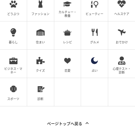
カルチャー・
どうぶつ
ファッション
ビューティー
ヘルスケア
教養
暮らし
住まい
レシピ
グルメ
おでかけ
出典：マシンガンズ滝沢（@takizawa0914）さん
ガス抜きが完了したら、ほかのごみとは混ぜずにライ
ターだけをまとめて、不燃ごみや危険ごみとして自治
ビジネス・マ
心理テスト・
クイズ
恋愛
占い
ネー
診断
体のルールに従って出しましょう。
「ライターはそのまま捨てて大丈夫」は大間違い！ひ
と手間かけるだけで、大きな事故を防ぐことができる
スポーツ
診断
のですね。
清掃車火災の起こった渋谷区でも、事故の後「ライタ
ページトップへ戻る
ーは中身を使い切ってからごみに出してほしい」とい