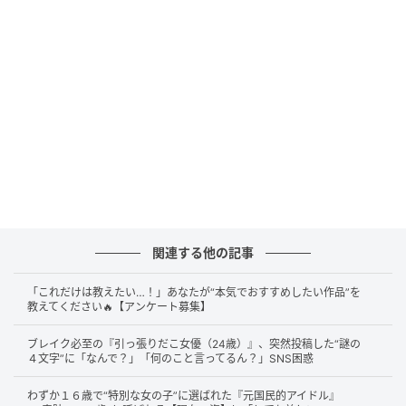
— マシンガンズ滝沢 (@takizawa0914)
February 23, 2026
今回、滝沢さんが紹介してくれたのは「ライターの正
しい捨て方」。
「使い終わったんだし、そのまま不燃ごみに入れれば
いいか！」と思っている方も多いのではないでしょう
か？
関連する他の記事
「これだけは教えたい…！」あなたが“本気でおすすめしたい作品”を
教えてください🔥【アンケート募集】
ブレイク必至の『引っ張りだこ女優（24歳）』、突然投稿した“謎の
４文字”に「なんで？」「何のこと言ってるん？」SNS困惑
わずか１６歳で“特別な女の子”に選ばれた『元国民的アイドル』