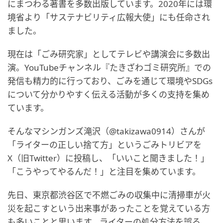
にまつわる著書を多数出版しています。2020年には環
境省より「サステナビリティ広報大使」にも任命され
ました。
現在は「ごみ研究家」としてテレビや講演会に多数出
演。YouTubeチャンネル『たきざわゴミ研究所』での
発信も精力的に行っており、ごみを通じて環境やSDGs
について分かりやすく伝える活動が多くの支持を集め
ています。
そんなマシンガンズ滝沢（@takizawa0914）さんが
「ライターの正しい捨て方」というごみトリビアを
X（旧Twitter）に投稿し、「いいこと聞きました！」
「こうやってやるんだ！」と注目を集めています。
先日、東京都渋谷区で不燃ごみの収集中に清掃車が火
災を起こすという出来事があったことを覚えている方
も多いことと思います。ライターの処分方法を誤る