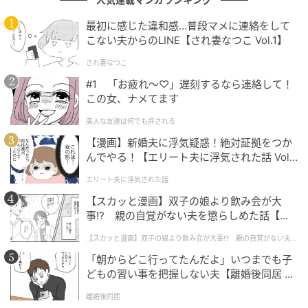
最初に感じた違和感…普段マメに連絡をして
滝沢さんによると、紙タバコが多かった頃、ライター
こない夫からのLINE【され妻なつこ Vol.1】
は清掃車火災の原因の上位に入るほど危険なものだっ
たのだとか。
され妻なつこ
#1 「お疲れ〜♡」遅刻するなら連絡して！
この女、ナメてます
美人な友達は何でも許される
【漫画】新婚夫に浮気疑惑！絶対証拠をつか
んでやる！【エリート夫に浮気された話 Vol.
1】
エリート夫に浮気された話
【スカッと漫画】双子の娘より飲み会が大
事!? 親の自覚がない夫を懲らしめた話【第1
話】
【スカッと漫画】双子の娘より飲み会が大事!? 親の自覚がない夫を
懲らしめた話
「朝からどこ行ってたんだよ」いつまでも子
どもの習い事を把握しない夫【離婚後同居 Vo
l.1】
離婚後同居