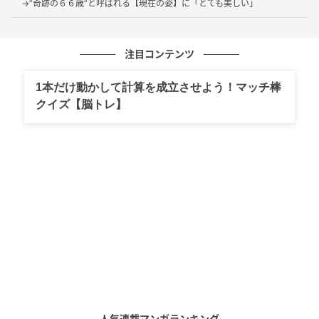
→“奇跡の６６歳”と呼ばれる【現在の姿】に「とても美しい」
注目コンテンツ
1本だけ動かして計算を成立させよう！マッチ棒
クイズ【脳トレ】
出典：マシンガンズ滝沢（@takizawa0914）さん
しかし実は、ガスが残ったままのライターをごみとし
て出すことが、清掃車火災の大きな原因のひとつなの
だそうです！
人気連載マンガランキング