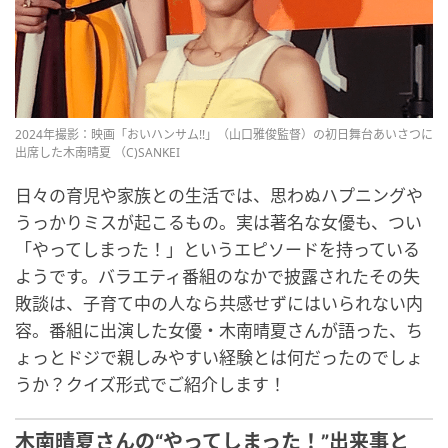
2024年撮影：映画「おいハンサム!!」（山口雅俊監督）の初日舞台あいさつに
出席した木南晴夏 （C)SANKEI
日々の育児や家族との生活では、思わぬハプニングや
うっかりミスが起こるもの。実は著名な女優も、つい
「やってしまった！」というエピソードを持っている
ようです。バラエティ番組のなかで披露されたその失
敗談は、子育て中の人なら共感せずにはいられない内
容。番組に出演した女優・木南晴夏さんが語った、ち
ょっとドジで親しみやすい経験とは何だったのでしょ
うか？クイズ形式でご紹介します！
木南晴夏さんの“やってしまった！”出来事と