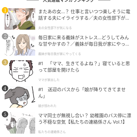
＃1 夫「保育園に受かるなんて普通っしょ」
全く話を聞いていない無自覚夫を捨てるまで
またあの女…？ 仕事と言いつつ楽しそうに電
のお話
話する夫にイライラする／夫の女性部下が気
になる（1）【夫婦の危機 まんが】
夫の女性部下が気になる
の記事をもっとみる
毎日家に来る義妹がストレス…どうしてみん
な甘やかすの？／義妹が毎日我が家にやって
くる（1）【義父母がシンドイんです！ まん
義妹が毎日我が家にやってくる
が】
#1 「ママ、生きてるよね？」寝ていると思
って部屋を開けたら
ママが家出した
#1 送迎のバスから「娘が降りてきてませ
ん」
娘が拐われた
ママ同士が無視し合い？ 幼稚園のバス停に漂
う不穏な空気【私たちの連絡係さん Vol.1】
私たちの連絡係さん