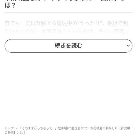
は？
誰でも一度は経験する育児中の“うっかり”。番組で明
かされた女優・木南晴夏さんの失敗は、多くの家庭で
よくある日常の一コマでした。番組MCが「最近大変だ
続きを読む
ったことは？」と問いかけると、木南さんは「毎日が
大変ですが…」と答え、続けて思わず笑ってしまうよ
うなエピソードを披露します。一体、番組で明かされ
た木南さんの“やってしまった！”とは何なのでしょう
か？
ヒント…
自家用車での外出時に発生
家族と過ごす日常のなかで起きた出来事
トップ
「そのまま行っちゃって…」駐車場に“置き去り”で…木南晴夏の明かした【育児中
の失態】とは？