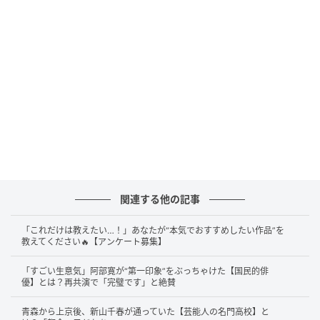
目的地で絶望！育児での失敗談
答えは……
ベビーカーを駐車場に置いて出かけた
です！
2026年4月4日放送のフジテレビ系『ミキティダイニン
グ』にて、女優の木南晴夏さんが家族との日常での失
敗話を語りました。番組MCの庄司智春さんから「最近
大変だったこととかあります？」と聞かれた木南さん
は、「家族系でいうと…毎日大変なんですけど」と語
り始め、「ベビーカーを駐車場に置いて出かけちゃっ
関連する他の記事
たことあります」と告白。「（駐車場で）トランク開
けられないから、横に置いてちょっと前進して開けて
「これだけは教えたい…！」あなたが“本気でおすすめしたい作品”を
乗せるとかするじゃないですか？それで置いてたらそ
教えてください🔥【アンケート募集】
のまま行っちゃって」と照れくさそうに話しました。
「すごい生意気」阿部寛が“第一印象”をぶっちゃけた【国民的俳
目的地に着いてから「ベビーカーがない！」と気付き
優】とは？再共演で「完璧です」と絶賛
再び家に戻ることになったそうです。それを聞いたMC
青森から上京後、新山千春が通っていた【芸能人の名門高校】と
の藤本美貴さんも、「ずっと抱っこは無理ですもん