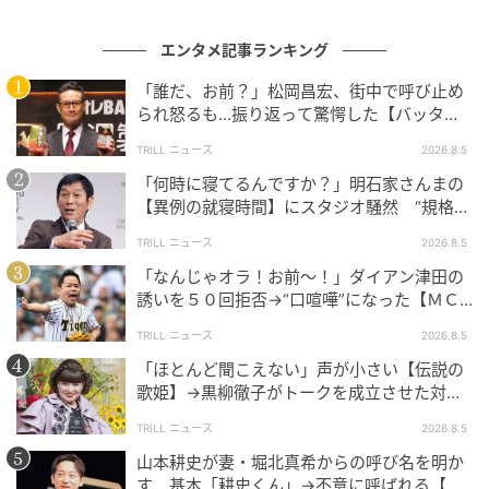
エンタメ記事ランキング
「誰だ、お前？」松岡昌宏、街中で呼び止め
られ怒るも…振り返って驚愕した【バッタリ
会った人物】とは？
TRILL ニュース
2026.8.5
「何時に寝てるんですか？」明石家さんまの
【異例の就寝時間】にスタジオ騒然 “規格外
の目的”も明かす
TRILL ニュース
2026.8.5
「なんじゃオラ！お前～！」ダイアン津田の
誘いを５０回拒否→“口喧嘩”になった【ＭＣ
芸人】とは？
TRILL ニュース
2026.8.5
「ほとんど聞こえない」声が小さい【伝説の
歌姫】→黒柳徹子がトークを成立させた対応
術とは？
TRILL ニュース
2026.8.5
山本耕史が妻・堀北真希からの呼び名を明か
す 基本「耕史くん」→不意に呼ばれる【ユ