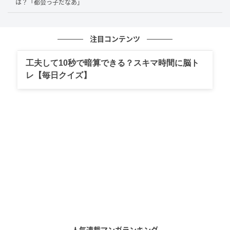
は？「都会っ子だなあ」
ね」と共感を寄せていました。
注目コンテンツ
家族のなかのほっこり失敗談
工夫して10秒で暗算できる？スキマ時間に脳ト
レ【毎日クイズ】
慌ただしい毎日のなかで、つい何かを忘れてしまうの
は誰にでもあること。木南晴夏さんのような人気女優
でも、家族との生活でうっかりした出来事に出くわす
ことがあると知ると、より親しみが湧きますね。今回
のエピソードは、育児や家事に奮闘するすべての親た
ちに「あなただけじゃない」とやさしく語りかけてく
れるような内容でした。家族の日常のなかにこそ、笑
える失敗や温かな思い出が詰まっているのかもしれま
せん。
次の記事
人気連載マンガランキング