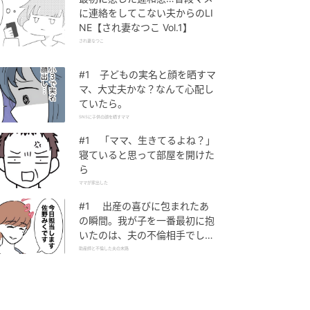
に連絡をしてこない夫からのLI
NE【され妻なつこ Vol.1】
され妻なつこ
#1 子どもの実名と顔を晒すマ
マ、大丈夫かな？なんて心配し
ていたら。
SNSに子供の顔を晒すママ
#1 「ママ、生きてるよね？」
寝ていると思って部屋を開けた
ら
ママが家出した
#1 出産の喜びに包まれたあ
の瞬間。我が子を一番最初に抱
いたのは、夫の不倫相手でし
た。
助産師と不倫した夫の末路