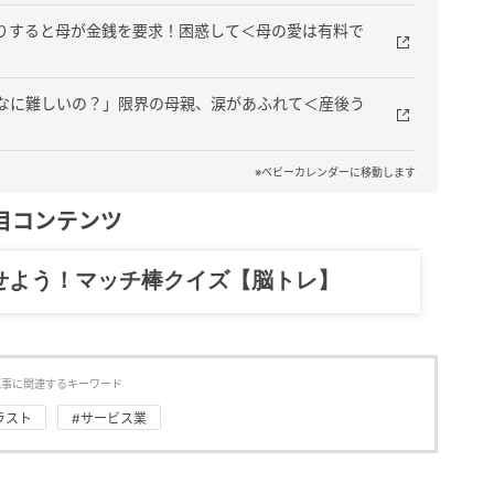
りすると母が金銭を要求！困惑して＜母の愛は有料で
なに難しいの？」限界の母親、涙があふれて＜産後う
※ベビーカレンダーに移動します
目コンテンツ
記……全部、読めます。
記事に関連するキーワード
ラスト
#サービス業