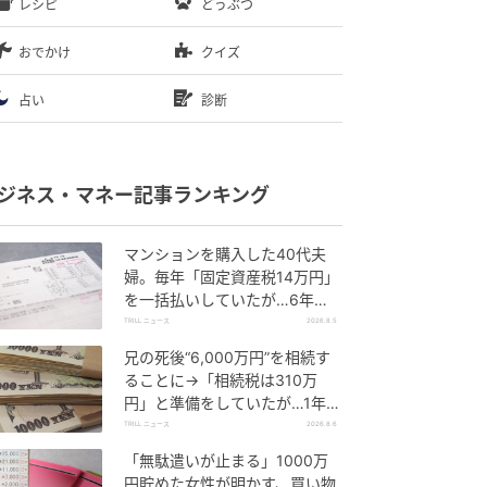
レシピ
どうぶつ
おでかけ
クイズ
占い
診断
ジネス・マネー記事ランキング
マンションを購入した40代夫
婦。毎年「固定資産税14万円」
を一括払いしていたが…6年
後、役所から届いた“1通の通
TRILL ニュース
2026.8.5
知”に絶句
兄の死後“6,000万円”を相続す
ることに→「相続税は310万
円」と準備をしていたが…1年
後、60代妹を直撃した“想定外
TRILL ニュース
2026.8.6
の大誤算”
「無駄遣いが止まる」1000万
円貯めた女性が明かす、買い物