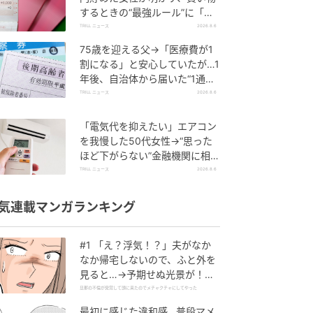
するときの“最強ルール”に「効
果的」「物欲を減らすことがで
TRILL ニュース
2026.8.6
きる」
75歳を迎える父→「医療費が1
割になる」と安心していたが…1
年後、自治体から届いた“1通の
通知”に50代娘が絶句したワケ
TRILL ニュース
2026.8.6
「電気代を抑えたい」エアコン
を我慢した50代女性→“思った
ほど下がらない”金融機関に相談
すると…返ってきた”意外な答
TRILL ニュース
2026.8.6
え”
気連載マンガランキング
#1 「え？浮気！？」夫がなか
なか帰宅しないので、ふと外を
見ると…→予期せぬ光景が！｜
旦那の不倫が発覚して頭に来た
旦那の不倫が発覚して頭に来たのでメチャクチャにしてやった
のでメチャクチャにしてやった
最初に感じた違和感…普段マメ