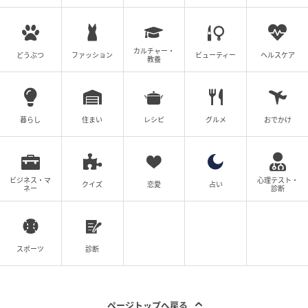
元記事で読む
カルチャー・
どうぶつ
次の記事
ファッション
ビューティー
ヘルスケア
教養
701名の感情データを初公開！ マルハン東日
本「ME TOKYO EMOTION RESEARCH」
暮らし
住まい
レシピ
グルメ
おでかけ
の記事をもっとみる
ビジネス・マ
心理テスト・
クイズ
恋愛
占い
ネー
診断
スポーツ
診断
ページトップへ戻る