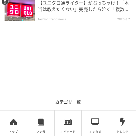
A. 2026年3月27日(金)16時から2026年5月25日(月)23
【ユニクロ通ライター】がぶっちゃけ！「本
当は教えたくない」完売したら泣く「複数買
時まで予約を受け付けています。
いアイテム」
fashion trend news
2026.8.7
準備数に達した場合は早期終了となる場合がありま
す。
Q. 価格と発売時期を教えてください。
A. 価格は11,000円（税込）で、送料・手数料は別途と
カテゴリ一覧
なります。
商品お届けは2026年9月の予定です。
トップ
マンガ
エピソード
エンタメ
トレンド