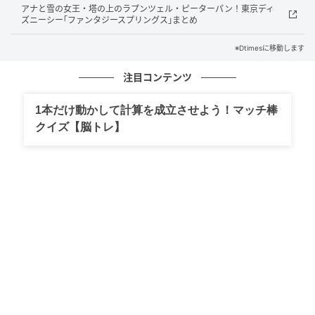
アナと雪の女王・塔の上のラプンツェル・ピーターパン！東京ディ
ズニーシー｢ファンタジースプリングス｣まとめ
M78星雲光の国の世界観を継承しつつ、昭和のウルト
ラヒーロー・怪獣も登場する内容が幼年層から往年の
※Dtimesに移動します
ファンまで幅広い支持を集めています。
注目コンテンツ
1本だけ動かして計算を成立させよう！マッチ棒
クイズ【脳トレ】
変身シークエンスと収録音声
本商品には振動センサーが搭載されており、メビウス
ブレスの出現音を発動できます。
さらにクリスタルサークルを回転させると変身音が発
動し、劇中の変身シークエンスを手元で再現できま
す。