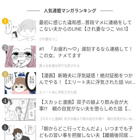
収録音声はウルトラ兄弟の劇中セリフや、ウルトラマ
人気連載マンガランキング
ンメビウスの各形態の必殺技音、掛け声、メビウスイ
最初に感じた違和感…普段マメに連絡をして
ンフィニティーの変身時音声など多岐にわたります。
こない夫からのLINE【され妻なつこ Vol.1】
セット内容はメビウスブレス本体・専用台座・ベルト
され妻なつこ
の3点構成で、台座に飾ればコレクションアイテムとし
#1 「お疲れ〜♡」遅刻するなら連絡して！
この女、ナメてます
ても映えます。
美人な友達は何でも許される
【漫画】新婚夫に浮気疑惑！絶対証拠をつか
んでやる！【エリート夫に浮気された話 Vol.
通常版とは一線を画くメビウスインフィニティーの特
1】
エリート夫に浮気された話
別カラーが、コレクションとしての特別感を際立たせ
【スカッと漫画】双子の娘より飲み会が大
ています。
事!? 親の自覚がない夫を懲らしめた話【第1
話】
振動センサーとクリスタルサークルの組み合わせによ
【スカッと漫画】双子の娘より飲み会が大事!? 親の自覚がない夫を
懲らしめた話
り、劇中そのままの変身体験が楽しめます。
「朝からどこ行ってたんだよ」いつまでも子
どもの習い事を把握しない夫【離婚後同居 Vo