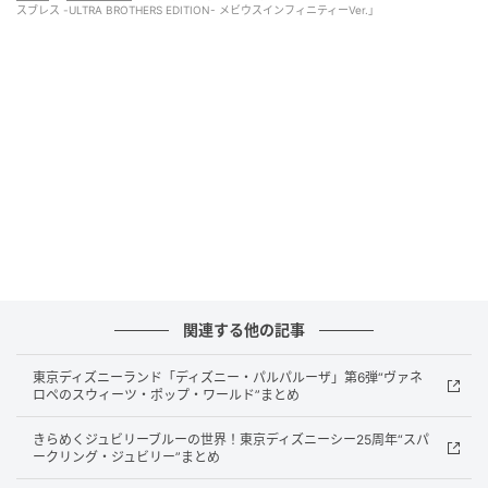
スブレス -ULTRA BROTHERS EDITION- メビウスインフィニティーVer.」
メビウスインフィニティーカラーの塗装
通常のメビウスブレスは赤を基調としたカラーリング
ですが、本商品は映画『ウルトラマンメビウス&ウル
トラ兄弟』に登場したメビウスインフィニティーのブ
レスを塗装色で再現しています。
関連する他の記事
劇中の印象に近い外観となっており、通常版とは大き
く異なる特別な仕上がりです。
東京ディズニーランド「ディズニー・パルパルーザ」第6弾“ヴァネ
ロペのスウィーツ・ポップ・ワールド”まとめ
2006年4月に放送が開始した『ウルトラマンメビウ
きらめくジュビリーブルーの世界！東京ディズニーシー25周年“スパ
ス』は、ウルトラマンシリーズ誕生40周年記念作品と
ークリング・ジュビリー”まとめ
して制作され、今年で20周年を迎えます。