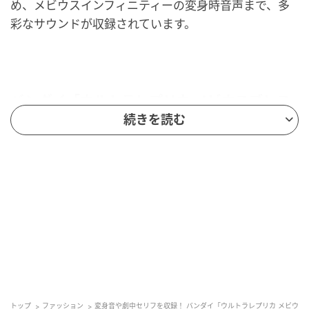
め、メビウスインフィニティーの変身時音声まで、多
彩なサウンドが収録されています。
バンダイ「ウルトラレプリカ メビウスブレス
-ULTRA BROTHERS EDITION- メビウスイン
続きを読む
フィニティーVer.」
価格：11,000円（税込）※送料・手数料別途
予約期間：2026年3月27日(金)16時〜2026年5月25
日(月)23時予定
発売予定：2026年9月
対象年齢：15才以上
販売：プレミアムバンダイ
トップ
ファッション
変身音や劇中セリフを収録！ バンダイ「ウルトラレプリカ メビウ