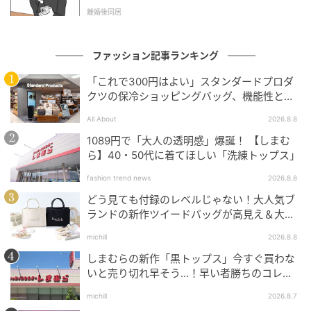
ウルトラ兄弟の劇中セリフから必殺技音まで豊富な音
l.1】
離婚後同居
声が収録されており、20周年記念にふさわしいボリュ
ームとなっています。
ファッション記事ランキング
メビウスブレス メビウスインフィニティーVer.の紹介
「これで300円はよい」スタンダードプロダ
でした。
クツの保冷ショッピングバッグ、機能性とデ
ザインでネット大絶賛
All About
2026.8.8
1089円で「大人の透明感」爆誕！ 【しまむ
ら】40・50代に着てほしい「洗練トップス」
よくある質問
fashion trend news
2026.8.8
どう見ても付録のレベルじゃない！大人気ブ
ランドの新作ツイードバッグが高見え＆大容
量♡
michill
2026.8.8
Q. 予約期間はいつまでですか？
しまむらの新作「黒トップス」今すぐ買わな
いと売り切れ早そう…！早い者勝ちのコレ買
いリスト
michill
2026.8.7