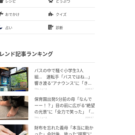
レシピ
どうぶつ
おでかけ
クイズ
占い
診断
レンド記事ランキング
バスの中で騒ぐ小学生3人
組… 運転手「バスではね…」
響き渡る“アナウンス”に「きっ
といい経験になった」
TRILL ニュース
2026.8.7
保育園出発5分前の母「なんで
ーー！？」目の前に広がる“絶望
の光景”に「全力で笑った」「本
当にお疲れさまです」
TRILL ニュース
2026.8.7
財布を忘れた義母「本当に助か
った」会計後、放った“提案”に