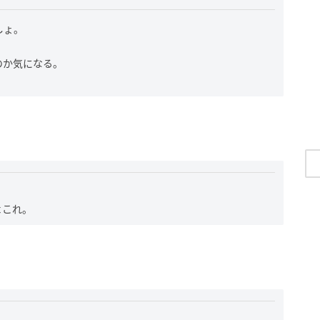
しょ。
のか気になる。
よこれ。