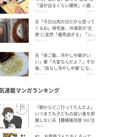
「涙が出るくらい爆笑」＜義母
エピソード2選＞
TRILL ニュース
2026.8.7
夫「今日は肉の日だから買って
くるね」帰宅後、冷凍室の“光
景”に呆然「優秀過ぎる」「シゴ
デキすぎ」
TRILL ニュース
2026.8.7
夫「夜ご飯、冷やし中華がい
い」妻「大変なんだよ？」その
後、“具なし冷やし中華”になっ
たワケ
TRILL ニュース
2026.8.7
気連載マンガランキング
「朝からどこ行ってたんだよ」
いつまでも子どもの習い事を把
握しない夫【離婚後同居 Vol.1】
離婚後同居
#1 お義姉さんたちくるって、