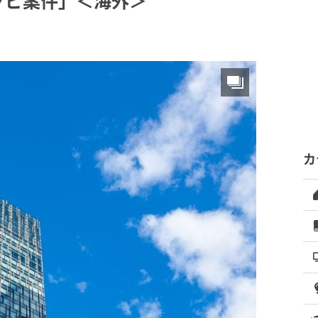
クビ案件」＜海外＞
カ