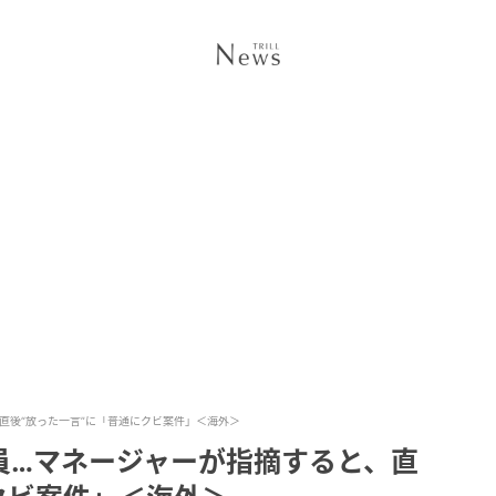
直後“放った一言”に「普通にクビ案件」＜海外＞
員…マネージャーが指摘すると、直