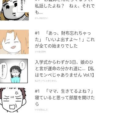
私話したよね？ ねぇ、それで
も…
ぜんぶ私のせい
#1 「あっ、財布忘れちゃっ
た」「いいよ出すよ〜！」これ
が全ての始まりでした
ママ友の財布
入学式からわずか3日、娘のひ
と言が運命の分かれ道に…【私
はモンペじゃありません Vol.1】
私はモンペじゃありません
#1 「ママ、生きてるよね？」
寝ていると思って部屋を開けた
ら
ママが家出した