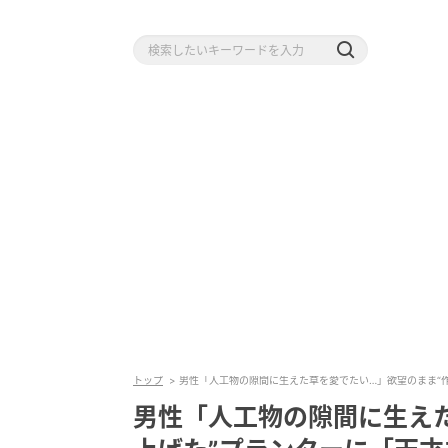
トップ
男性「人工物の隙間に生えた草を愛でたい…」欲望のまま“
男性「人工物の隙間に生え