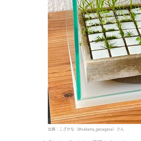
出典：こざかな（@sakana_gasagasa）さん