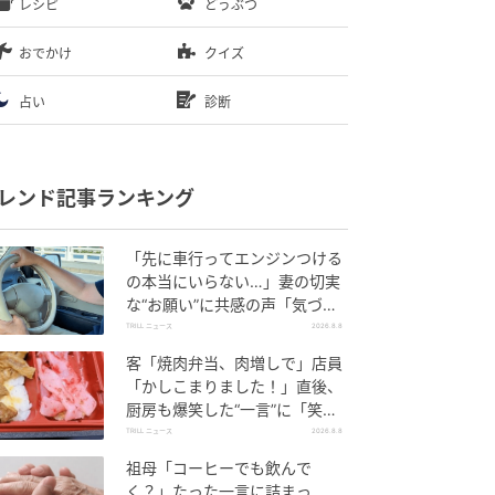
レシピ
どうぶつ
おでかけ
クイズ
占い
診断
レンド記事ランキング
「先に車行ってエンジンつける
の本当にいらない…」妻の切実
な“お願い”に共感の声「気づか
ないんですよね…」
TRILL ニュース
2026.8.8
客「焼肉弁当、肉増しで」店員
「かしこまりました！」直後、
厨房も爆笑した“一言”に「笑い
堪えるのに必死でした」＜注文
TRILL ニュース
2026.8.8
ミス体験談2選＞
祖母「コーヒーでも飲んで
く？」たった一言に詰まっ