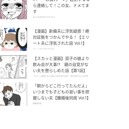
ら連絡して！この女、ナメてま
す
美人な友達は何でも許される
【漫画】新婚夫に浮気疑惑！絶
対証拠をつかんでやる！【エリ
ート夫に浮気された話 Vol.1】
エリート夫に浮気された話
【スカッと漫画】双子の娘より
飲み会が大事!? 親の自覚がな
い夫を懲らしめた話【第1話】
【スカッと漫画】双子の娘より飲み会が大事!? 親の自覚がない夫を懲ら
しめた話
「朝からどこ行ってたんだよ」
いつまでも子どもの習い事を把
握しない夫【離婚後同居 Vol.1】
離婚後同居