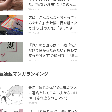
た、“切ない理由”に「ごめん
ね…」＜祖母エピソード2選＞
TRILL ニュース
2026.8.8
店員「こんなんなっちゃってす
みません」会計後、目を疑った
カゴの“詰め方”に「ぶっ刺すし
かない」
TRILL ニュース
2026.8.7
『湖』の音読みは？ 娘「“こ”
だけで良かったみたい」思わず
笑った“4文字”の珍回答に「夏休
みは漢字の勉強しよう」
TRILL ニュース
2026.8.8
気連載マンガランキング
最初に感じた違和感…普段マメ
に連絡をしてこない夫からのLI
NE【され妻なつこ Vol.1】
され妻なつこ
#1 「お疲れ〜♡」遅刻するな