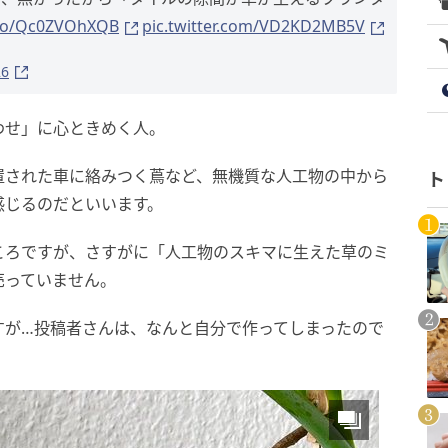
t.co/Qc0ZVOhXQB
pic.twitter.com/VD2KD2MB5V
26
わせ」に心ときめく人。
置された車に絡みつく蔦など、無機質な人工物の中から
ト
感じるのだといいます。
ころですが、さすがに「人工物のスキマに生えた草のミ
売っていません。
すが…投稿者さんは、なんと自分で作ってしまったので