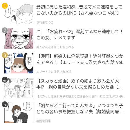
最初に感じた違和感…普段マメに連絡をして
こない夫からのLINE【され妻なつこ Vol.1】
され妻なつこ
#1 「お疲れ〜♡」遅刻するなら連絡して！
この女、ナメてます
美人な友達は何でも許される
【漫画】新婚夫に浮気疑惑！絶対証拠をつか
んでやる！【エリート夫に浮気された話 Vol.
1】
エリート夫に浮気された話
【スカッと漫画】双子の娘より飲み会が大
事!? 親の自覚がない夫を懲らしめた話【第1
話】
【スカッと漫画】双子の娘より飲み会が大事!? 親の自覚がない夫を
懲らしめた話
「朝からどこ行ってたんだよ」いつまでも子
どもの習い事を把握しない夫【離婚後同居 Vo
l.1】
離婚後同居