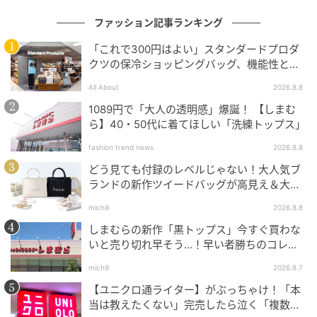
ファッション記事ランキング
「これで300円はよい」スタンダードプロダ
クツの保冷ショッピングバッグ、機能性とデ
ザインでネット大絶賛
All About
2026.8.8
1089円で「大人の透明感」爆誕！ 【しまむ
ら】40・50代に着てほしい「洗練トップス」
fashion trend news
2026.8.8
どう見ても付録のレベルじゃない！大人気ブ
ランドの新作ツイードバッグが高見え＆大容
量♡
michill
2026.8.8
しまむらの新作「黒トップス」今すぐ買わな
いと売り切れ早そう…！早い者勝ちのコレ買
いリスト
michill
2026.8.7
【ユニクロ通ライター】がぶっちゃけ！「本
当は教えたくない」完売したら泣く「複数買