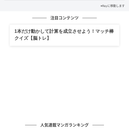
あなたはわかりましたか？
※Rayに移動します
毎日1分英会話で、知って得するフレーズを学びましょ
注目コンテンツ
う！
1本だけ動かして計算を成立させよう！マッチ棒
※解答は複数ある場合があります。
クイズ【脳トレ】
ライター Ray WEB編集部
元記事で読む
次の記事
【超ときめき♡宣伝部】思わずときめく♡ 吉
川ひより＆菅田愛貴の私的「名品」をご紹
介！
の記事をもっとみる
人気連載マンガランキング