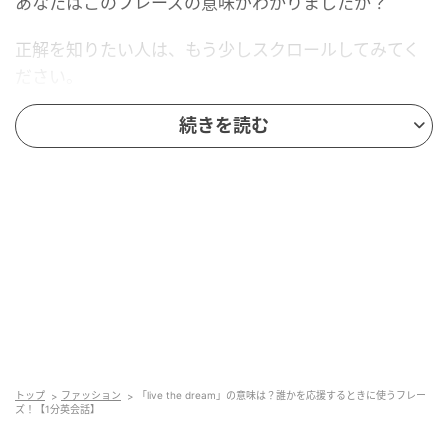
あなたはこのフレーズの意味がわかりましたか？
正解を知りたい人は、もう少しスクロールしてみてく
ださい。
続きを読む
Ray(レイ)
トップ
ファッション
「live the dream」の意味は？誰かを応援するときに使うフレー
ズ！【1分英会話】
果たして、正解は？