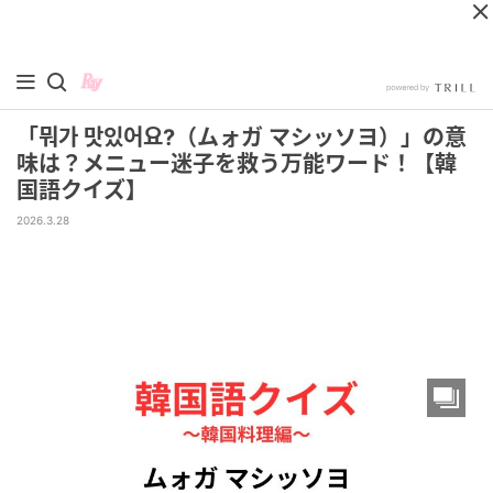
「뭐가 맛있어요?（ムォガ マシッソヨ）」の意
味は？メニュー迷子を救う万能ワード！【韓
国語クイズ】
2026.3.28