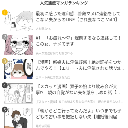
人気連載マンガランキング
「I’m in a pickle」の意味は？ちょっとしたト
ラブル時に使えるイディオムです！【1分英会
最初に感じた違和感…普段マメに連絡をして
こない夫からのLINE【され妻なつこ Vol.1】
話】
され妻なつこ
の記事をもっとみる
#1 「お疲れ〜♡」遅刻するなら連絡して！
この女、ナメてます
美人な友達は何でも許される
【漫画】新婚夫に浮気疑惑！絶対証拠をつか
んでやる！【エリート夫に浮気された話 Vol.
1】
エリート夫に浮気された話
【スカッと漫画】双子の娘より飲み会が大
事!? 親の自覚がない夫を懲らしめた話【第1
話】
【スカッと漫画】双子の娘より飲み会が大事!? 親の自覚がない夫を
懲らしめた話
「朝からどこ行ってたんだよ」いつまでも子
どもの習い事を把握しない夫【離婚後同居 Vo
l.1】
離婚後同居