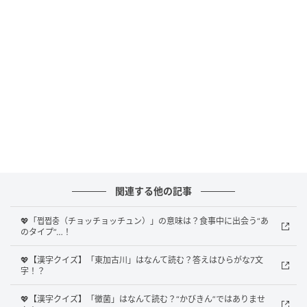
関連する他の記事
Ray(レイ)
💖「쩝쩝충（チョッチョッチュン）」の意味は？食事中に出会う“あ
のタイプ”…！
果たして、正解は？
💖【漢字クイズ】「東加古川」はなんて読む？答えはひらがな7文
字！？
正解は、
「おすすめはなんですか」
でした！
💖【漢字クイズ】「黴菌」はなんて読む？“かびきん”ではありませ