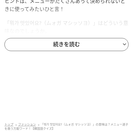
ヒントは、メニューがたくさんあって決められないと
きに使ってみたいひと言！
「뭐가 맛있어요?（ムォガ マシッソヨ）」はどういう意
味なのでしょうか。
続きを読む
正解を知りたい人は、もう少しスクロールしてみてく
ださい。
トップ
ファッション
「뭐가 맛있어요?（ムォガ マシッソヨ）」の意味は？メニュー迷子
を救う万能ワード！【韓国語クイズ】