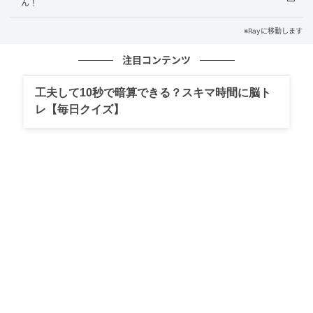
ん！
「뭐가 맛있어요?（ムォガ マシッソヨ）は「なにがおい
※Rayに移動します
しいですか」を意味する韓国語です。
注目コンテンツ
飲食店では「おすすめはなんですか」というニュアン
スの表現になります。
工夫して10秒で暗算できる？スキマ時間に脳ト
レ【毎日クイズ】
あなたはわかりましたか？
ぜひ友だちと一緒に楽しんでみてくださいね。
《参考文献》
・『コネスト』
ライター Ray WEB編集部
元記事で読む
次の記事