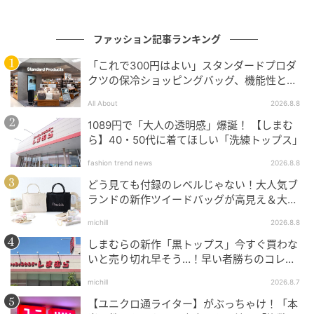
ファッション記事ランキング
「これで300円はよい」スタンダードプロダ
クツの保冷ショッピングバッグ、機能性とデ
ザインでネット大絶賛
All About
2026.8.8
1089円で「大人の透明感」爆誕！ 【しまむ
ら】40・50代に着てほしい「洗練トップス」
fashion trend news
2026.8.8
どう見ても付録のレベルじゃない！大人気ブ
ランドの新作ツイードバッグが高見え＆大容
量♡
michill
2026.8.8
しまむらの新作「黒トップス」今すぐ買わな
いと売り切れ早そう…！早い者勝ちのコレ買
いリスト
michill
2026.8.7
【ユニクロ通ライター】がぶっちゃけ！「本