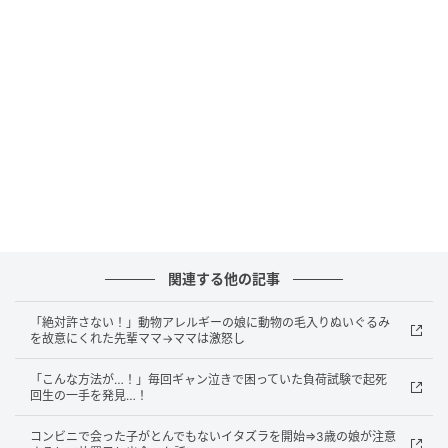
でした。
そんなある日、仕事で帰りが遅くなった私に代わり、
同居している母が昼食を作ってくれていました。私が
帰宅したとき、ちょうど息子は母が作ったハンバーグ
を食べているところでした。
母は私に
「近所のスーパーで米粉のパン粉を見つけた
のよ。いつもと違うメーカーのパン粉で作ったから、
食べてくれるか心配だったけど、口に合ったみたいで
よかったわ」
と、にこやかに話してくれました。
関連する他の記事
「絶対許さない！」動物アレルギーの娘に動物の毛入りぬいぐるみ
「米粉」という名称に隠れた落とし穴
を故意にくれた先輩ママ→ママは激怒し
「こんな方法が…！」毎回ギャン泣きで困っていた負荷試験で起死
ところが、ハンバーグを食べ終えた息子が、5分もしな
回生の一手を発見…！
いうちに「体がかゆくなってきた」と腕や肩を掻き始
コンビニで会った子がとんでもないイタズラを開始⇒3歳の娘が注意
めたのです。私は嫌な予感がして、すぐに母が使った