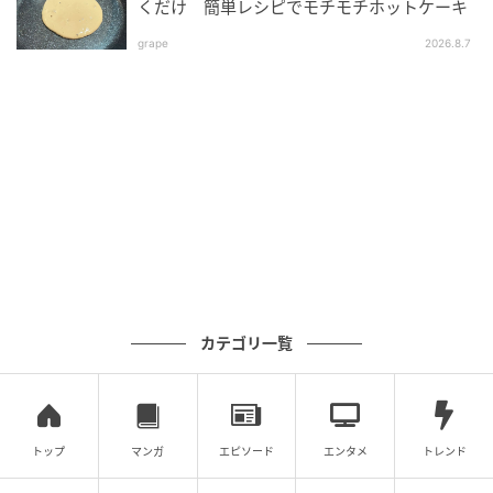
するなど、ご自身の責任と判断によって適切なご対応
くだけ 簡単レシピでモチモチホットケーキ
をお願いいたします。
grape
2026.8.7
監修：堤ちはる（管理栄養士）前 相模女子大学 栄養科
学部 教授
著者：本宮ゆりか／40代女性。2012年生まれの息子、
2016年生まれの娘のシングルマザー。営業事務、受付
の後に学童指導員として7年勤務。2人目の出産のため
退職し、現在は書店にてパート勤務。食物アレルギー
持ち＆発達グレーの息子と、癇癪持ちの娘の育児に奮
闘中。ラグジュアリーなホテルに泊まるのが夢。
カテゴリ一覧
イラスト：あさうえさい
※ベビーカレンダーが独自に実施したアンケートで集
めた読者様の体験談をもとに記事化しています（回答
トップ
マンガ
エピソード
エンタメ
トレンド
時期：2026年1月）