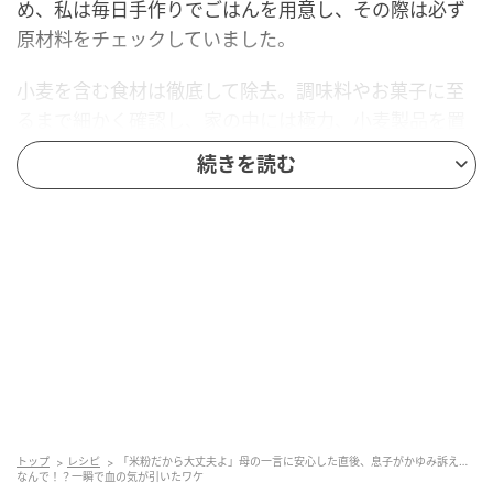
め、私は毎日手作りでごはんを用意し、その際は必ず
原材料をチェックしていました。
小麦を含む食材は徹底して除去。調味料やお菓子に至
るまで細かく確認し、家の中には極力、小麦製品を置
かないようにしていました。
続きを読む
とはいえ、小麦は非常に多くの食品に使用されている
ため、その管理は決して容易なことではありませんで
した。
母が作ってくれた「米粉パン粉」のハンバー
グ
やがて小学1年生になった息子は、医師の指導のもとで
少しずつ小麦を口にする「食物経口負荷試験」を開
トップ
レシピ
「米粉だから大丈夫よ」母の一言に安心した直後、息子がかゆみ訴え…
始。毎日決められた量を食べ、体を慣らしている最中
なんで！？一瞬で血の気が引いたワケ