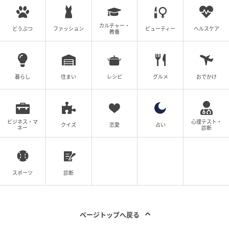
カルチャー・
監修者：管理栄養士 前 相模女子大学 栄養科学部 教授
どうぶつ
ファッション
ビューティー
ヘルスケア
教養
堤ちはる
ベビーカレンダー編集部
暮らし
住まい
レシピ
グルメ
おでかけ
元記事で読む
クリエイター情報
ビジネス・マ
心理テスト・
クイズ
恋愛
占い
ネー
診断
ベビーカレンダー
ベビーカレンダーは妊娠・出産・育児の情報サイト
です。みんなのクチコミや体験談から産婦人科検
索、おでかけ情報、離乳食レシピまで。月間利用者1
スポーツ
診断
000万人以上。
作品をもっとみる
ページトップへ戻る