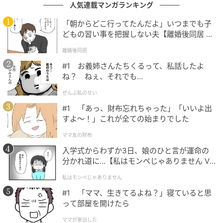
人気連載マンガランキング
医師からは、食べたのが少量だったこと、自宅で負荷
「朝からどこ行ってたんだよ」いつまでも子
試験を続けていたため体に少し耐性がついていたこ
どもの習い事を把握しない夫【離婚後同居 Vo
と、そしてすぐに投薬して安静にしたことで、大事に
l.1】
離婚後同居
至らずに済んだと言われ、心底ホッとしました。
#1 お義姉さんたちくるって、私話したよ
ね？ ねぇ、それでも…
母は「米粉」と書いてあったことで、お米の成分しか
入っていないと思い込んでしまったと深く反省してい
ぜんぶ私のせい
ました。その後は二度とこのようなヒューマンエラー
#1 「あっ、財布忘れちゃった」「いいよ出
すよ〜！」これが全ての始まりでした
が起きないよう、私や母はもちろん、息子自身にも自
分で原材料を確認するよう教え、家族全員で細心の注
ママ友の財布
意を払っています。
入学式からわずか3日、娘のひと言が運命の
分かれ道に…【私はモンペじゃありません Vo
◇ ◇ ◇
l.1】
私はモンペじゃありません
「米粉パン粉」という名称であっても、小麦を使用し
#1 「ママ、生きてるよね？」寝ていると思
って部屋を開けたら
ていない製品がある一方で、食感を調整する目的で小
麦由来の原材料（小麦グルテンなど）が使用されてい
ママが家出した