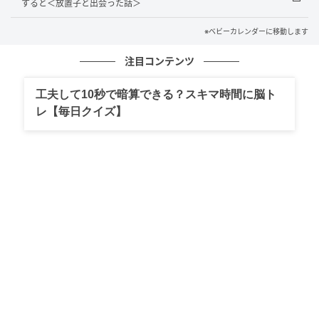
すると＜放置子と出会った話＞
米粉パン粉の原材料を確認しました。
※ベビーカレンダーに移動します
初めて使ったというそのパン粉の袋を見ると、「米粉
注目コンテンツ
パン粉」という大きな文字の横に、
「小麦グルテン使
用」
とはっきりと明記されていたのです！ もちろん裏
工夫して10秒で暗算できる？スキマ時間に脳ト
面の原材料欄にも「小麦」「小麦グルテン」の文字
レ【毎日クイズ】
が……。
私は慌てて、アレルギー症状が出たときのために処方
されていた薬を息子に飲ませ、安静にさせました。
母はパン粉の袋を凝視しながら、「ごめんね……私が見
落としたばかりに」と涙ぐんでいました。自責の念に
駆られる母の姿に胸が痛みましたが、まずは息子の対
応が最優先です。少し症状が落ち着いたところで、息
子を念のため病院へ連れていくことにし、母には娘と
一緒に留守番をお願いしました。