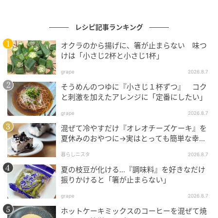
る製品もあります。そのため、選択の際には注意が必
要です。
レシピ記事ランキング
オクラのから揚げに、箸が止まらない 味つ
これは米粉パン粉に限らず、加工食品全般において、
けは「小さじ2杯と小さじ1杯」
食感や品質を保つために主原料とは異なる原材料が使
用されることがあります。
grape
2026.8.7
そうめんのつゆに『小さじ１杯ずつ』 コク
商品の名称やパッケージの表記だけで判断せず、必ず
と刺激を加えたアレンジに「定番にしたい」
裏面の「原材料名」や「アレルギー表示（特定原材料
grape
2026.8.7
等）」を確認することが大切です。
混ぜて冷やすだけ『オレオチーズケーキ』を
夏休みのおやつに→実はとっても簡単な幸せ
毎日のアレルギー管理は容易ではありませんが、家族
レシピに挑戦♡
暮らしニスタ
2026.8.7
で「表示を確認する」という習慣を共有し、協力しな
夏の枝豆が化ける…『調味料』を好きなだけ
がらお子さんの安全を守っていきましょう。
振りかけると「箸が止まらない」
※本記事の内容は、必ずしもすべての状況にあてはま
grape
2026.8.7
るとは限りません。必要に応じて医師や専門家に相談
ホットケーキミックスのコーヒーを混ぜて焼