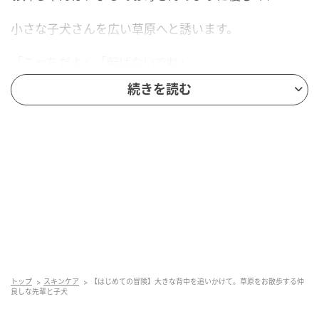
小さな子犬さんを広い草原へと誘います。
「こっちだよ」「転ばないでね」
続きを読む
……そんな声が聞こえてきそうなほど、
お姉ちゃんの眼差しは深い愛情に満ちています。
子犬さんにとって、見るものすべてが
初めてのキラキラした世界。
一生懸命に短い足を動かして、
頼もしいお姉ちゃんの背中を
トップ
スキンケア
【はじめての冒険】大きな背中を追いかけて。草原をお散歩する仲
良しな先輩と子犬
一生懸命に追いかけます。