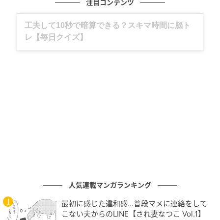
注目コンテンツ
大きくて温かいお姉ちゃんの体。
グルメ、ギャグ、子育て、旅行記……全部、読
めます。
子犬さんはその鼓動を感じながら、
安心して静かに目を閉じます。
お姉ちゃんもまた、可愛い妹（弟）の
お世話をやり遂げて、
ゆっくりと夢の世界へ……。
共に歩いた初めてのお散歩は、
二匹の心に刻まれる、
人気連載マンガランキング
最高に幸せな思い出になったようです。
最初に感じた違和感…普段マメに連絡をして
こない夫からのLINE【され妻なつこ Vol.1】