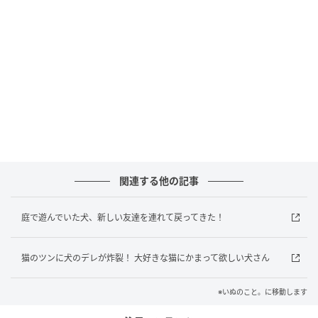
時折、ふかふかの草に
足を取られてしまいそうになっても、
お姉ちゃんがすぐに鼻先を寄せて
見守ってくれるから、ちっとも怖くありません。
たくさん走って、たくさん探検して。
お家に帰る頃には、二匹の小さな冒険家たちも
関連する他の記事
すっかりお疲れの様子です。
庭で遊んでいた犬、新しい友達を連れて戻ってきた！
リビングの柔らかな絨毯の上で、
猫のツンに犬のデレが炸裂！ 大好きな猫にかまって欲しい犬さん
お姉ちゃんがそっと横たわると、
※いぬのこと。に移動します
子犬さんもお姉ちゃんの懐へ。