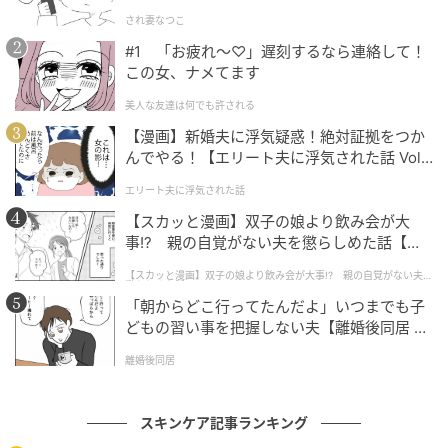
され妻なつこ
#1 「お疲れ〜♡」遅刻するなら連絡して！
この女、ナメてます
美人な友達は何でも許される
【漫画】新婚夫に浮気疑惑！絶対証拠をつか
んでやる！【エリート夫に浮気された話 Vol.
1】
エリート夫に浮気された話
【スカッと漫画】双子の娘より飲み会が大
事!? 親の自覚がない夫を懲らしめた話【第1
話】
元記事で読む
【スカッと漫画】双子の娘より飲み会が大事!? 親の自覚がない夫を
懲らしめた話
「朝からどこ行ってたんだよ」いつまでも子
次の記事
どもの習い事を把握しない夫【離婚後同居 Vo
l.1】
雪の中に顔を突っ込む不思議な遊び？お鼻に
離婚後同居
雪をつけたまま最高に楽しそうな犬さん
スキンケア記事ランキング
の記事をもっとみる