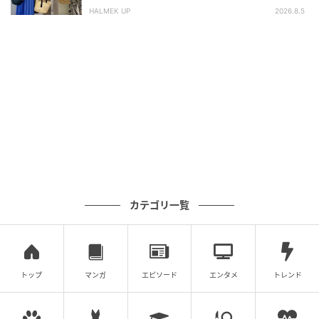
HALMEK UP
2026.8.5
大ヒット中のボーダーTとタックパンツを使ったコー
デ。ピッチ幅が広く配色が映えるボーダーTは、存在感
抜群。フォルムが可愛いタックパンツを添えて、全体
をゆるっとカジュアルな雰囲気に。パンツのカーキと
合わせて、同系色のベストを重ねてちょいミリタリー
な要素もプラスして。シルエットとカラーで遊ぶ、テ
イストミックススタイルに仕上がっています。
レースワンピはパンツレイヤードで甘さをオ
フ
カテゴリ一覧
トップ
マンガ
エピソード
エンタメ
トレンド