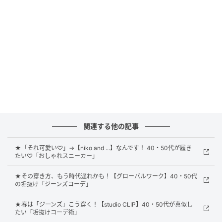
性らしさもあり可愛い」のだそう。スカートはサス付
きで、ジャンパースカート風にも着られるのが魅力。
アイボリー多めの配色で、カジュアルなアイテム同士
でもラフに見えせずに大人っぽくまとまっています。
柄パンツの投入でグッと新鮮に
関連する他の記事
★「それ可愛い♡」→【niko and ...】なんです！ 40・50代が履き
たい♡「おしゃれスニーカー」
★その穿き方、もう時代遅れかも！【グローバルワーク】40・50代
の垢抜け「ジーンズコーデ」
★春は「ジーンズ」こう穿く！【studio CLIP】40・50代が真似し
たい「垢抜けコーデ術」