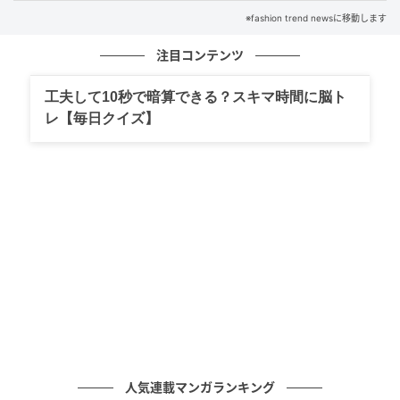
※fashion trend newsに移動します
注目コンテンツ
工夫して10秒で暗算できる？スキマ時間に脳ト
レ【毎日クイズ】
出典：and ST
オンラインストアのランキングでも上位に入るスリッ
トパンツ。こちらのスタッフさんも「細かいところま
人気連載マンガランキング
で可愛いが詰まってるアイテム」とコメント。きれい