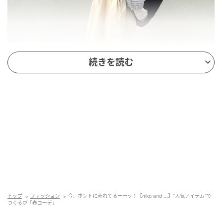
続きを読む
出典：and ST
人気アイテムのボーダーT、デッキスカートを使ったコ
ーデ。細めのピッチのボーダーTは、主張しすぎずほど
トップ
ファッション
今、ホントに売れてるーーッ！【niko and ...】“人気アイテム”で
よいアクセントに。企画に携わったこちらのスタッフ
つくる♡「春コーデ」
さんによると「お袖のボリューム感や首の抜け感が女