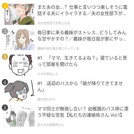
に広がるシルエット × スリット入りで、シンプルなト
またあの女…？ 仕事と言いつつ楽しそうに電
話する夫にイライラする／夫の女性部下が気
ップスを合わせてもサマになりそうなのが魅力です。
になる（1）【夫婦の危機 まんが】
個性あふれるチェッカー柄は、コーデに取り入れるだ
夫の女性部下が気になる
けでグッと新鮮な雰囲気になりそう。ミニワンピとベ
毎日家に来る義妹がストレス…どうしてみん
ストを重ねることで、トレンド感抜群のレイヤードス
な甘やかすの？／義妹が毎日我が家にやって
くる（1）【義父母がシンドイんです！ まん
タイルが完成しています。
義妹が毎日我が家にやってくる
が】
#1 「ママ、生きてるよね？」寝ていると思
って部屋を開けたら
ボーダーT × タックパンツでとことんカジュア
ママが家出した
ルに
#1 送迎のバスから「娘が降りてきてませ
ん」
娘が拐われた
ママ同士が無視し合い？ 幼稚園のバス停に漂
う不穏な空気【私たちの連絡係さん Vol.1】
私たちの連絡係さん