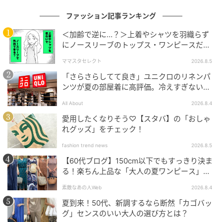
ファッション記事ランキング
＜加齢で逆に…？＞上着やシャツを羽織らず
にノースリーブのトップス・ワンピースだけ
で外出できる？
ママスタセレクト
2026.8.5
「さらさらしてて良き」ユニクロのリネンパ
ンツが夏の部屋着に高評価。冷えすぎない肌
触りが決め手
All About
2026.8.4
愛用したくなりそう♡【スタバ】の「おしゃ
れグッズ」をチェック！
fashion trend news
2026.8.5
【60代ブログ】150cm以下でもすっきり決ま
る！楽ちん上品な「大人の夏ワンピース」コ
ーデ６選
素敵なあの人Web
2026.8.4
夏到来！50代、新調するなら断然「カゴバッ
出典：and ST
グ」センスのいい大人の選び方とは？