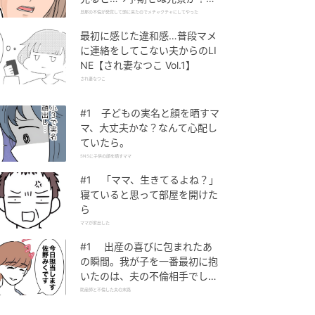
旦那の不倫が発覚して頭に来た
旦那の不倫が発覚して頭に来たのでメチャクチャにしてやった
のでメチャクチャにしてやった
最初に感じた違和感…普段マメ
に連絡をしてこない夫からのLI
NE【され妻なつこ Vol.1】
され妻なつこ
#1 子どもの実名と顔を晒すマ
マ、大丈夫かな？なんて心配し
ていたら。
SNSに子供の顔を晒すママ
#1 「ママ、生きてるよね？」
寝ていると思って部屋を開けた
ら
ママが家出した
#1 出産の喜びに包まれたあ
の瞬間。我が子を一番最初に抱
いたのは、夫の不倫相手でし
た。
助産師と不倫した夫の末路