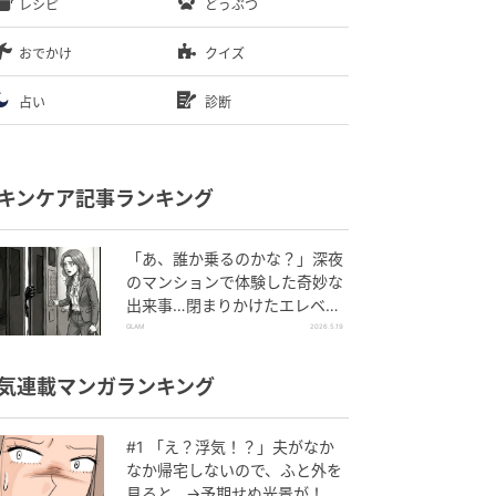
レシピ
どうぶつ
おでかけ
クイズ
占い
診断
キンケア記事ランキング
「あ、誰か乗るのかな？」深夜
のマンションで体験した奇妙な
出来事…閉まりかけたエレベー
ターの扉をこじ開けた「何か」
GLAM
2026.5.19
気連載マンガランキング
#1 「え？浮気！？」夫がなか
なか帰宅しないので、ふと外を
見ると…→予期せぬ光景が！｜