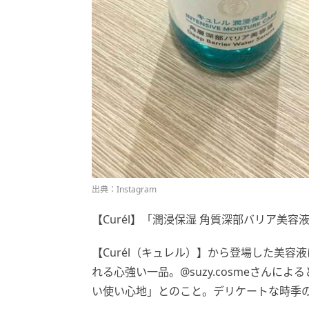
出典：Instagram
【Curél】「潤浸保湿 角質深部バリア美容液」
【Curél（キュレル）】から登場した美
れる心強い一品。@suzy.cosmeさん
い使い心地」とのこと。デリケートな時季