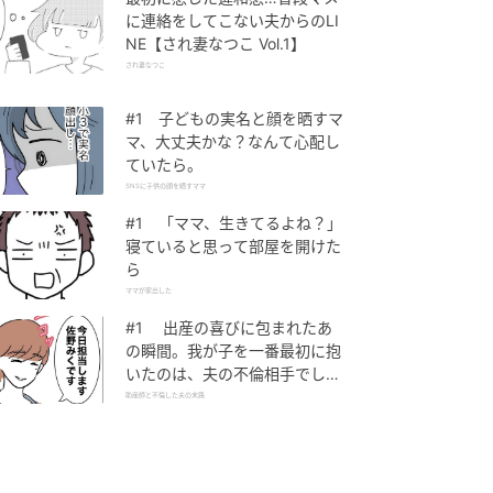
に連絡をしてこない夫からのLI
NE【され妻なつこ Vol.1】
され妻なつこ
#1 子どもの実名と顔を晒すマ
マ、大丈夫かな？なんて心配し
ていたら。
SNSに子供の顔を晒すママ
#1 「ママ、生きてるよね？」
寝ていると思って部屋を開けた
ら
ママが家出した
#1 出産の喜びに包まれたあ
の瞬間。我が子を一番最初に抱
いたのは、夫の不倫相手でし
た。
助産師と不倫した夫の末路