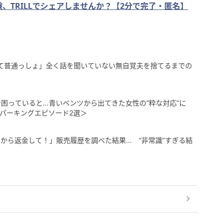
、TRILLでシェアしませんか？【2分で完了・匿名】
て普通っしょ」全く話を聞いていない無自覚夫を捨てるまでの
で困っていると…青いベンツから出てきた女性の“粋な対応”に
パーキングエピソード2選＞
から返金して！」販売履歴を調べた結果… “非常識”すぎる結