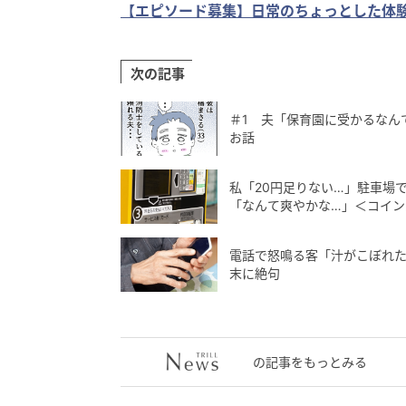
【エピソード募集】日常のちょっとした体験
次の記事
＃1 夫「保育園に受かるなん
お話
私「20円足りない…」駐車場
「なんて爽やかな…」＜コイン
電話で怒鳴る客「汁がこぼれた
末に絶句
の記事をもっとみる