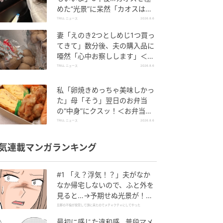
めた“光景”に呆然「カオスは更
新され続ける…」
TRILL ニュース
2026.8.6
妻「えのき2つとしめじ1つ買っ
てきて」数分後、夫の購入品に
唖然「心中お察しします」＜買
い物ミス体験談2選＞
TRILL ニュース
2026.8.6
私「卵焼きめっちゃ美味しかっ
た」母「そう」翌日のお弁当
の“中身”にクスッ！＜お弁当エ
ピソード2選＞
TRILL ニュース
2026.8.6
気連載マンガランキング
#1 「え？浮気！？」夫がなか
なか帰宅しないので、ふと外を
見ると…→予期せぬ光景が！｜
旦那の不倫が発覚して頭に来た
旦那の不倫が発覚して頭に来たのでメチャクチャにしてやった
のでメチャクチャにしてやった
最初に感じた違和感…普段マメ