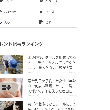
レシピ
どうぶつ
おでかけ
クイズ
占い
診断
レンド記事ランキング
水遊び後、タオルを用意してる
と… 男子「タオル貸してくだ
さい」断った直後、親が大声で
放った一言に絶句
TRILL ニュース
2026.8.6
寝台列車を予約した女性「半泣
きで何度も確認した…」一瞬
で“約15万円”を失った理由に
「膝から崩れ落ちました」
TRILL ニュース
2026.8.5
母「冷蔵庫にならシール貼って
もいいよ」3年後…カオスを極