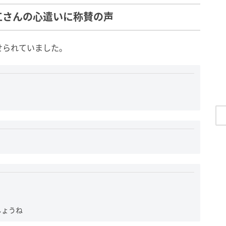
工さんの心遣いに称賛の声
せられていました。
。
しょうね