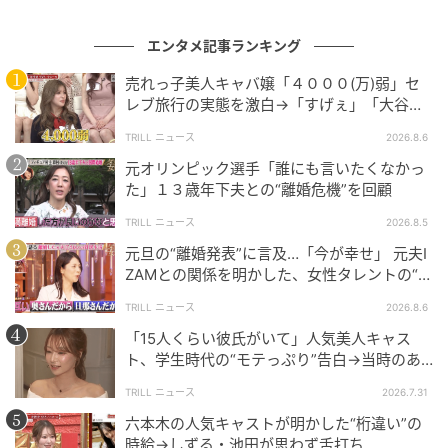
って部屋を開けたら
エンタメ記事ランキング
の記事をもっとみる
売れっ子美人キャバ嬢「４０００(万)弱」セ
レブ旅行の実態を激白→「すげぇ」「大谷翔
平の世界」スタジオ騒然
TRILL ニュース
2026.8.6
元オリンピック選手「誰にも言いたくなかっ
た」１３歳年下夫との“離婚危機”を回顧
TRILL ニュース
2026.8.5
元旦の“離婚発表”に言及…「今が幸せ」 元夫I
ZAMとの関係を明かした、女性タレントの“不
思議な生活”
TRILL ニュース
2026.8.6
「15人くらい彼氏がいて」人気美人キャス
ト、学生時代の“モテっぷり”告白→当時のあ
だ名明かし「モテてるわ」の声
TRILL ニュース
2026.7.31
六本木の人気キャストが明かした“桁違い”の
時給→しずる・池田が思わず舌打ち