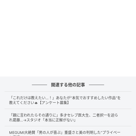
上がります。
関連する他の記事
（C）AbemaTV, Inc.
「これだけは教えたい…！」あなたが“本気でおすすめしたい作品”を
一方、パーソナルトレーナー・ともさん（31歳）は
教えてください🔥【アンケート募集】
nutsモデル・わだありさん（25歳）を2ショットに誘
「親に言われたらその通りに」多才セレブ医大生、二者択一を迫ら
います。
れ葛藤…→スタジオ「本当に正解がない」
わだありさんは「（付き合ったら）やっと甘えられる
MEGUMI大絶賛「男の人が喜ぶ」重盛さと美の判明した“プライベー
ようになる」と語ります。これまで“かっこいい女であ