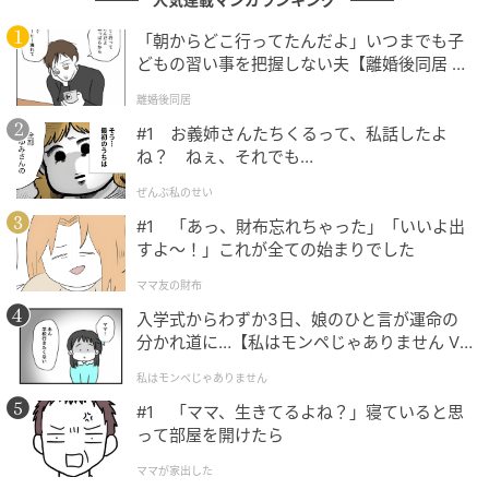
そんな中、えりぃさんが割り込む展開に。「見た目ヤ
「朝からどこ行ってたんだよ」いつまでも子
ンチャからのギャップの誠実さが好き」「ドンピシ
どもの習い事を把握しない夫【離婚後同居 Vo
ャ」と好意をストレートに伝えます。
l.1】
離婚後同居
#1 お義姉さんたちくるって、私話したよ
次回、いよいよ男性1名が脱落することに。スタジオで
ね？ ねぇ、それでも…
も「誰が落ちるんだろ？」「みんな危ない」と予想が
飛び交い、緊張感が高まる展開となりました。
ぜんぶ私のせい
#1 「あっ、財布忘れちゃった」「いいよ出
すよ〜！」これが全ての始まりでした
愛のハイエナ | Season5
ママ友の財布
［出演者］ニューヨーク、さらば青春の光 ほか
入学式からわずか3日、娘のひと言が運命の
［番組URL］
https://abema.go.link/4H5yC
分かれ道に…【私はモンペじゃありません Vo
l.1】
（C）AbemaTV, Inc.
私はモンペじゃありません
#1 「ママ、生きてるよね？」寝ていると思
次の記事
って部屋を開けたら
#1 「ママ、生きてるよね？」寝ていると思
ママが家出した