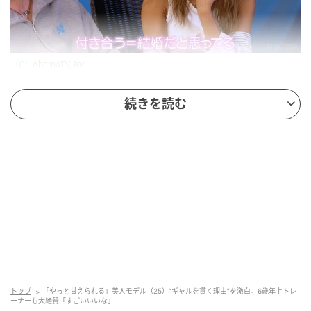
（C）AbemaTV, Inc.
その後動いたのは、ラッパー・まだらさん（24歳）。
続きを読む
バーレスクダンサー・れちさん（24歳）を2ショット
に誘い、会話を始めます。
れちさんは「付き合う＝結婚だと思ってるんだけど、
浮気しない？」とストレートに質問。「うん」と答え
るまだらさんに、れちさんが「絶対？本当に？」と返
すと、「行動で示した方がいいかな」とまだらさん。
さらにれちさんは「甘えられたい」と本音を明かし、
これにまだらさんは「俺ヨシヨシしたいです」と優し
く応えます。
トップ
「やっと甘えられる」美人モデル（25）“ギャルを貫く理由”を激白。6歳年上トレ
れちさんも思わずキュンとした様子にスタジオも盛り
ーナーも大絶賛「すごいいいな」