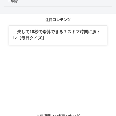
ト事情”
りたい”という思いが強く、その一つの“武装”としてギ
ャルを貫いてきたと明かすわだありさん。ともさんは
その姿勢を肯定し、「人に興味を持って質問してる姿
注目コンテンツ
勢もすごいいいな」と好印象を語りました。
工夫して10秒で暗算できる？スキマ時間に脳ト
スタジオからは、ともさんの女性への対応を見て「と
レ【毎日クイズ】
もモテてきた？」「ギャルと相性合う」と声が上がり
ます。
早くも三角関係に発展…？
居酒屋経営・てらさん（29歳）は、GOGOダンサー・
ゆうなさん（28歳）と2ショットに。会話をした後
は、ゆうなさんがインタビューでてらさんについて
「思ったよりカワイイな」「ちょっと揺れ始めた」と
心境の変化を明かしました。
人気連載マンガランキング