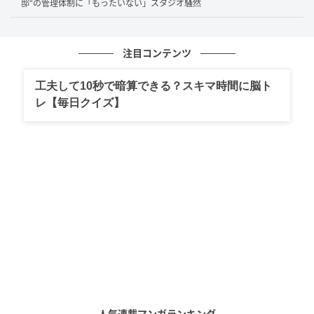
邸”の管理体制に「もったいない」スタジオ騒然
Facebookのアカウントを乗っ取られ
注目コンテンツ
色々な方に
勝手に私の名前でメッセージを送られているようです
工夫して10秒で暗算できる？スキマ時間に脳ト
レ【毎日クイズ】
お友達にご迷惑をおかけしているようで、心が痛い…
これからアカウントを削除しようと思うのですが Facebookを
かなり活用していたので、アカウント削除することで 過去の
投稿や写真、メッセージが消えてしまうのが寂しい～
出典：
高橋真麻のオフィシャルblog「マーサ！マーサ！タカハシマー
サ！」2014年8月28日（木）投稿
より
「未遂に終わって良かった」ファンから心配
の声
人気連載マンガランキング