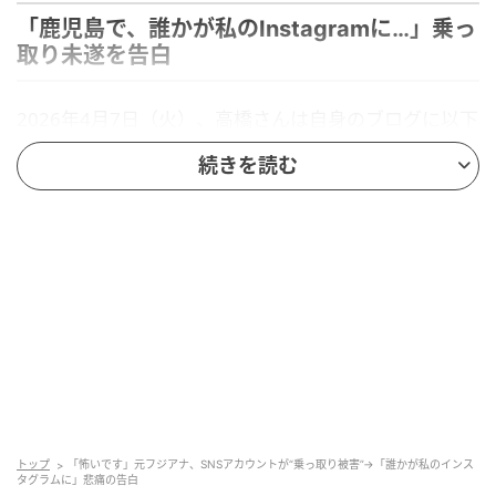
「鹿児島で、誰かが私のInstagramに…」乗っ
取り未遂を告白
2026年4月7日（火）、高橋さんは自身のブログに以下
のように投稿しました。
続きを読む
怖い
鹿児島で、誰かが
私のInstagramにログインしようとしていました
以前、Facebookも乗っ取られたし…
SNS怖いですね…
出典：
高橋真麻のオフィシャルblog「マーサ！マーサ！タカハシマー
トップ
「怖いです」元フジアナ、SNSアカウントが“乗っ取り被害”→「誰かが私のインス
サ！」2026年4月7日（火）投稿
より
タグラムに」悲痛の告白