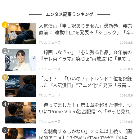
#1 「ママ、生きてるよね？」寝ていると思
エンタメ記事ランキング
って部屋を開けたら
人気漫画「申し訳ありません」最新巻、発売
直前に“連載中止”を発表→「ショック」「辛
の記事をもっとみる
い」SNS憔悴
TRILL ニュース
2026.8.5
「録画しなきゃ」「心に残る作品」８年前の
『テレ東ドラマ』突じょ“再放送”に「見てほ
しい」の声続出のワケ
TRILL ニュース
2026.8.6
「え！？」「いいの？」トレンド１位を記録
した『人気漫画』“アニメ化”を発表「最高す
ぎる」SNS大歓喜
TRILL ニュース
2026.8.6
「待ってました！」第１章を超えた傑作、つ
いに“Prime Video独占配信"へ「やっと見れ
る…」ファン大歓喜
TRILL ニュース
2026.8.5
「全制覇するしかない」２０年以上続く【国
民的アニメ】“３作品”がTVerで配信「別格」