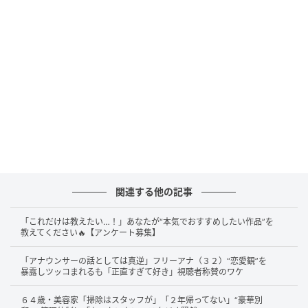
投稿とともに公開されたのは、Instagramから届いた
「不審なログイン試行がブロックされました」という
通知画面。鹿児島県からiOS端末を使って、2026年4月
6日（月）に不正アクセスが試みられたことが記されて
いました。
アクセスはブロックされたものの、パスワード変更を
推奨するメッセージも表示されており、かなり衝撃的
な内容となっています。
関連する他の記事
実は高橋さんがSNSの乗っ取り被害に遭うのは今回が
初めてではありません。「以前、Facebookも乗っ取ら
「これだけは教えたい…！」あなたが“本気でおすすめしたい作品”を
れたし」とあるように、2014年8月にも、Facebookア
教えてください🔥【アンケート募集】
カウントで似たような出来事を経験していました。
「アナウンサーの話としては真逆」フリーアナ（３２）“恋愛観”を
暴露しツッコまれるも「正直すぎて好き」視聴者称賛のワケ
当時のブログには、こう綴られています。
６４歳・美容家「掃除はスタッフが」「２年帰ってない」“豪華別