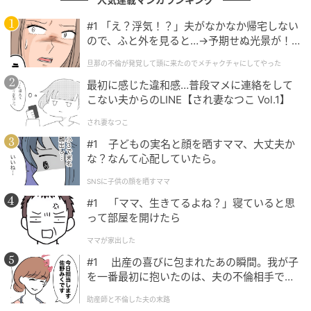
#1 「え？浮気！？」夫がなかなか帰宅しない
フェイスブックの被害から12年。再びSNSの脅威にさ
ので、ふと外を見ると…→予期せぬ光景が！
らされた高橋さんの告白に、多くのファンが胸を痛め
｜旦那の不倫が発覚して頭に来たのでメチャ
たようです。
旦那の不倫が発覚して頭に来たのでメチャクチャにしてやった
クチャにしてやった
最初に感じた違和感…普段マメに連絡をして
ブログのコメント欄には「怖いですね」「気をつけて
こない夫からのLINE【され妻なつこ Vol.1】
くださいね」と心配する声や、「気づいて良かっ
され妻なつこ
た！」「未遂に終わって良かった」と胸をなでおろす
#1 子どもの実名と顔を晒すママ、大丈夫か
コメントが多数寄せられました。
な？なんて心配していたら。
SNSに子供の顔を晒すママ
著名人に限らず、SNSへの不正アクセスは後を絶ちま
#1 「ママ、生きてるよね？」寝ていると思
せん。改めてセキュリティ管理の大切さを感じさせる
って部屋を開けたら
ニュースとなりました。
ママが家出した
#1 出産の喜びに包まれたあの瞬間。我が子
※記事は執筆時点の情報です
を一番最初に抱いたのは、夫の不倫相手でし
た。
助産師と不倫した夫の末路
次の記事