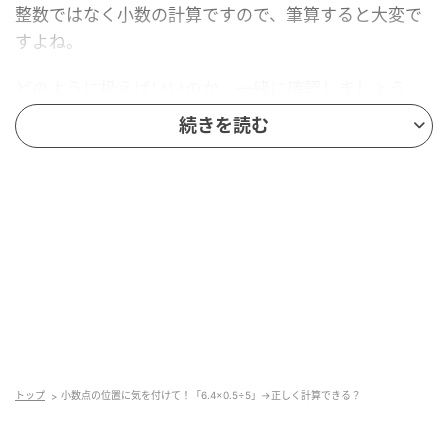
整数ではなく小数の計算ですので、筆算すると大変で
すよね。
どのように扱えばいいのか、一緒に確認しましょう。
続きを読む
解答
答えは「
0.64
」です。
どうしてこのような答えになるのか、次の「ポイン
ト」でしっかり確認しましょう。
ポイント
トップ
小数点の位置に気を付けて！「6.4×0.5÷5」→正しく計算できる？
小数の掛け算についてです。筆算してもいいのです