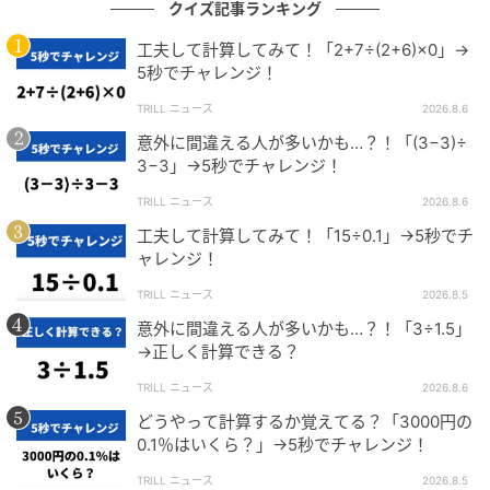
ん。計算こそたくさん演習を積んで、理解度を深めて
クイズ記事ランキング
いくことがとても大事になってきます。本問題は小数
工夫して計算してみて！「2+7÷(2+6)×0」→
第一位までの計算でしたが、小数第二位以上の計算も
5秒でチャレンジ！
同じように計算できます。時間がある方はいろいろな
TRILL ニュース
2026.8.6
問題にぜひチャレンジしてみましょう。
意外に間違える人が多いかも…？！「(3−3)÷
3−3」→5秒でチャレンジ！
※当メディアでご紹介する数学関連記事においては、
複数の解法をもつものもございます。
TRILL ニュース
2026.8.6
あくまでも一例のご紹介に留まることを、ご了承くだ
工夫して計算してみて！「15÷0.1」→5秒でチ
ャレンジ！
さい。
TRILL ニュース
2026.8.5
意外に間違える人が多いかも…？！「3÷1.5」
文（編集）：ニシケン
→正しく計算できる？
2年間、地方の学習塾に勤めて独立。現在はプロの家庭
TRILL ニュース
2026.8.6
教師として働きながら、都内の難関私立中学や高校の
どうやって計算するか覚えてる？「3000円の
予想問題や適性検査の執筆活動を行っている。たくさ
0.1％はいくら？」→5秒でチャレンジ！
んの受験生のためになる良質な問題を作成し、どんな
TRILL ニュース
2026.8.5
人が見てもわかりやすい解答・解説の作成を志してい