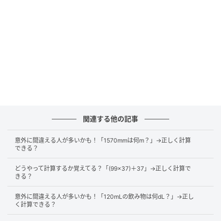
が、「
整数にしてから計算する
」ことを意識すると計
算が楽になります。
6.4を64に、0.5を5にするという感じで10倍するとい
うことです。ただし、勝手に10倍してはいけないの
で、あとから1/10倍して元の数と同じ大きさの数にす
る必要があります。以下のように変換します。
関連する他の記事
6.4=64×1/10
0.5=5×1/10
意外に間違える人が多いかも！「1570mmは何m？」→正しく計算
できる？
このようにしてから計算します。1/10倍は最後にまと
どうやって計算するか覚えてる？「(99×37)＋37」→正しく計算で
めて計算すると楽になります。
きる？
意外に間違える人が多いかも！「120mLの飲み物は何dL？」→正し
く計算できる？
6.4×0.5