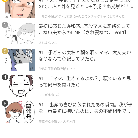
=32÷50
ので、ふと外を見ると…→予期せぬ光景が！
=0.64
｜旦那の不倫が発覚して頭に来たのでメチャ
旦那の不倫が発覚して頭に来たのでメチャクチャにしてやった
クチャにしてやった
最初に感じた違和感…普段マメに連絡をして
※割る数と割られる数は、10を等しく掛ける。
こない夫からのLINE【され妻なつこ Vol.1】
このように計算することができました。
され妻なつこ
#1 子どもの実名と顔を晒すママ、大丈夫か
な？なんて心配していたら。
まとめ
SNSに子供の顔を晒すママ
#1 「ママ、生きてるよね？」寝ていると思
小数の扱い方を復習するよい機会になったのではない
って部屋を開けたら
でしょうか。
ママが家出した
#1 出産の喜びに包まれたあの瞬間。我が子
小数のまま計算すると筆算がややこしくなるので、整
を一番最初に抱いたのは、夫の不倫相手でし
数に直してから計算するようにしましょう。
た。
助産師と不倫した夫の末路
計算は、一問や二問だけしてもあまり意味がありませ