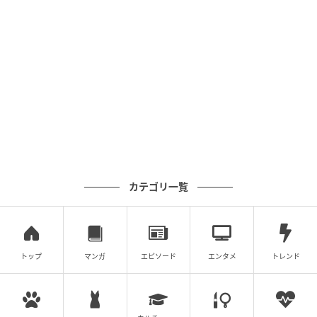
る。
スピード勝負！他の問題にも挑戦しよう！
【脳トレ】角度を求める方法、覚えてる？→意外と忘
【脳トレ】角度を求める方法、覚えてる？→意外
れがちな『図形問題』特集
と忘れがちな『図形問題』特集
次の記事
カテゴリ一覧
#1 「ママ、生きてるよね？」寝ていると思
って部屋を開けたら
トップ
マンガ
エピソード
エンタメ
トレンド
の記事をもっとみる