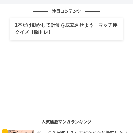
=(64×1/10)×(5×1/10)
=64×5×1/10×1/10
注目コンテンツ
=320×1/100
=3.2
1本だけ動かして計算を成立させよう！マッチ棒
クイズ【脳トレ】
次に割り算についてです。割る数と割られる数を10倍
して、整数にしてから計算すると楽になりますね。
これは「
割る数と割られる数に同じ数を掛けても答え
は変わらない
」という、割り算の性質を利用していま
す。
先ほどの計算で、この問題の式は「3.2÷5」になりま
す。なので、以下のように変形してから答えを出しま
す。
人気連載マンガランキング
3.2÷5
←3.2×10=32、5×10=50にする。
#1 「え？浮気！？」夫がなかなか帰宅しない